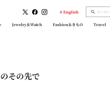
# English
e
Jewelry＆Watch
Fashion＆きもの
Travel
」のその先で