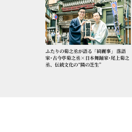
ふたりの菊之丞が語る「綺麗事」 落語
家･古今亭菊之丞×日本舞踊家･尾上菊之
丞、伝統文化の“隣の芝生”