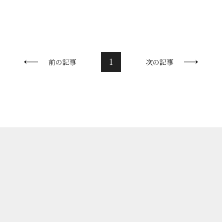
ラダを着た悪魔』が公開さ
で初舞台を踏んだ年なので
いろなことがありました。今
について書いてみたいと思
1
前の記事
次の記事