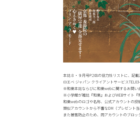
本誌８・９月号P.208の協力社リストに、
ロエベ ジャパン クライアントサービスTEL03-621
※和樂本誌ならびに和樂webに関するお問い
※小学館が雑誌『和樂』およびWEBサイト『和樂w
和樂webのロゴや名称、公式アカウントの
類似アカウントから不審なDM（プレゼント当
また被害防止のため、同アカウントのブロッ