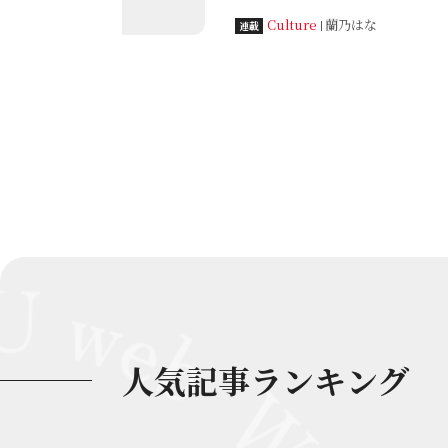
に胸が熱くなりました。実は『プ
Culture
蘭乃はな
連載
れた2006年は、私が宝塚歌劇団
す。あれから20年、私にもいろ
回は、私にとってのミランダたち
います！
人気記事ランキング