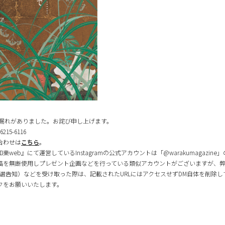
記載漏れがありました。お詫び申し上げます。
5-6116
合わせは
こちら
。
eb』にて運営しているInstagramの公式アカウントは「@warakumagazin
投稿を無断使用しプレゼント企画などを行っている類似アカウントがございますが、
選告知）などを受け取った際は、記載されたURLにはアクセスせずDM自体を削除
クをお願いいたします。