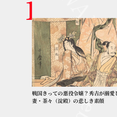
戦国きっての悪役令嬢？秀吉が溺愛
妻・茶々（淀殿）の悲しき素顔