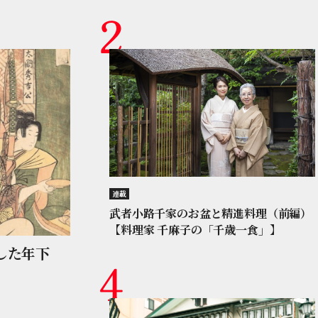
連載
武者小路千家のお盆と精進料理（前編）
【料理家 千麻子の「千歳一食」】
した年下