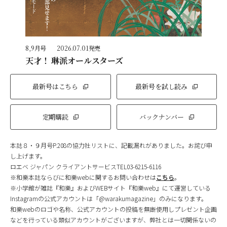
8,9月号
2026.07.01発売
天才！ 琳派オールスターズ
最新号はこちら
最新号を試し読み
定期購読
バックナンバー
本誌８・９月号P.208の協力社リストに、記載漏れがありました。お詫び申
し上げます。
ロエベ ジャパン クライアントサービスTEL03-6215-6116
※和樂本誌ならびに和樂webに関するお問い合わせは
こちら
。
※小学館が雑誌『和樂』およびWEBサイト『和樂web』にて運営している
Instagramの公式アカウントは「@warakumagazine」のみになります。
和樂webのロゴや名称、公式アカウントの投稿を無断使用しプレゼント企画
などを行っている類似アカウントがございますが、弊社とは一切関係ないの