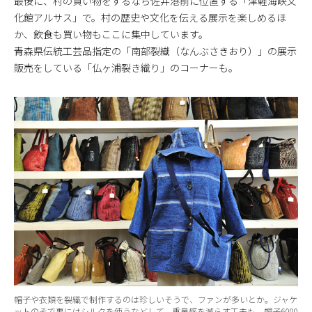
最後に、村の買い物をするなら佐井港前に位置する「津軽海峡文
化館アルサス」で。村の歴史や文化を伝える展示を楽しめるほ
か、飲食も買い物もここに集中しています。
青森県伝統工芸品指定の「南部裂織（なんぶさきおり）」の展示
販売をしている「仏ヶ浦裂き織り」のコーナーも。
帽子や衣類を裂織で制作するのは珍しいそうで、ファンが多いとか。ジャケ
ットのそで裏にはシルクを使うなどして、重量感を減らす工夫も。帽子6000