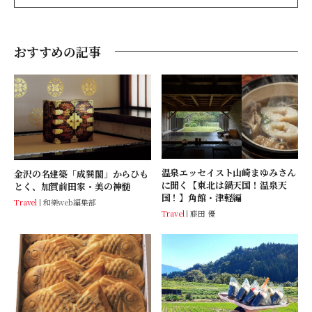
善也著）がある。
おすすめの記事
温泉エッセイスト山崎まゆみさん
金沢の名建築「成巽閣」からひも
に聞く【東北は鍋天国！温泉天
とく、加賀前田家・美の神髄
国！】角館・津軽編
Travel
和樂web編集部
Travel
藤田 優