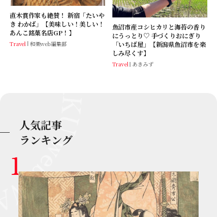
直木賞作家も絶賛！ 新宿「たいや
き わかば」【美味しい！美しい！
魚沼市産コシヒカリと海苔の香り
あんこ銘菓名店GP！】
にうっとり♡ 手づくりおにぎり
Travel
和樂web編集部
「いちば屋」【新潟県魚沼市を楽
しみ尽くす】
Travel
あきみず
人気記事
ランキング