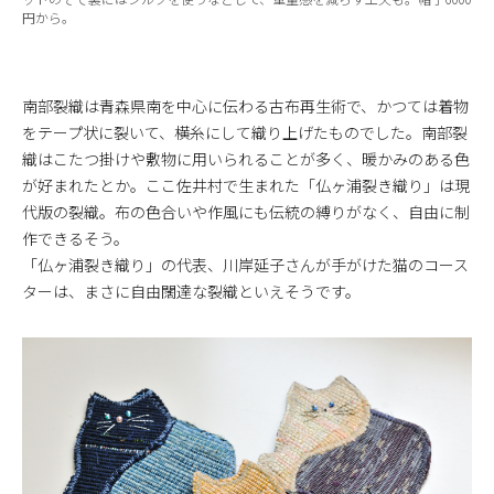
円から。
南部裂織は青森県南を中心に伝わる古布再生術で、かつては着物
をテープ状に裂いて、横糸にして織り上げたものでした。南部裂
織はこたつ掛けや敷物に用いられることが多く、暖かみのある色
が好まれたとか。ここ佐井村で生まれた「仏ヶ浦裂き織り」は現
代版の裂織。布の色合いや作風にも伝統の縛りがなく、自由に制
作できるそう。
「仏ヶ浦裂き織り」の代表、川岸延子さんが手がけた猫のコース
ターは、まさに自由闊達な裂織といえそうです。