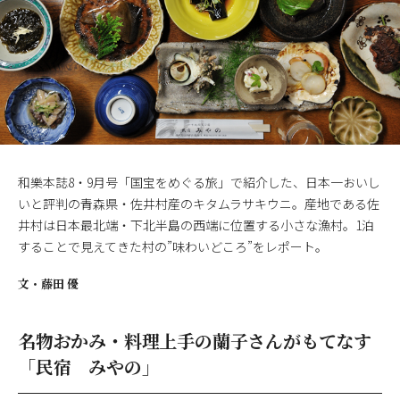
和樂本誌8・9月号「国宝をめぐる旅」で紹介した、日本一おいし
いと評判の青森県・佐井村産のキタムラサキウニ。産地である佐
井村は日本最北端・下北半島の西端に位置する小さな漁村。1泊
することで見えてきた村の”味わいどころ”をレポート。
文・
藤田 優
名物おかみ・料理上手の蘭子さんがもてなす
「民宿 みやの」