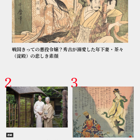
戦国きっての悪役令嬢？秀吉が溺愛した年下妻・茶々
（淀殿）の悲しき素顔
連載