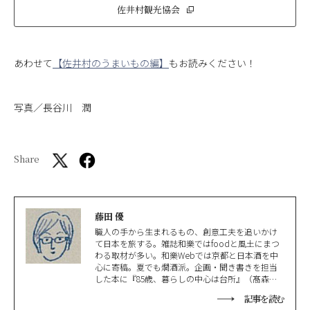
佐井村観光協会
あわせて
【佐井村のうまいもの編】
もお読みください！
写真／長谷川 潤
Share
藤田 優
職人の手から生まれるもの、創意工夫を追いかけ
て日本を旅する。雑誌和樂ではfoodと風土にまつ
わる取材が多い。和樂Webでは京都と日本酒を中
心に寄稿。夏でも燗酒派。企画・聞き書きを担当
した本に『85歳、暮らしの中心は台所』（髙森寛
子著）、『ふーみんさんの台湾50年レシピ』（斉
記事を読む
風瑞著）、『鍵善 京の菓子屋の舞台裏』（今西