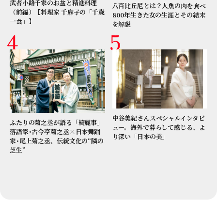
武者小路千家のお盆と精進料理
八百比丘尼とは？人魚の肉を食べ
（前編）【料理家 千麻子の「千歳
800年生きた女の生涯とその結末
一食」】
を解説
中谷美紀さんスペシャルインタビ
ふたりの菊之丞が語る「綺麗事」
ュー。海外で暮らして感じる、よ
落語家･古今亭菊之丞×日本舞踊
り深い「日本の美」
家･尾上菊之丞、伝統文化の“隣の
芝生”