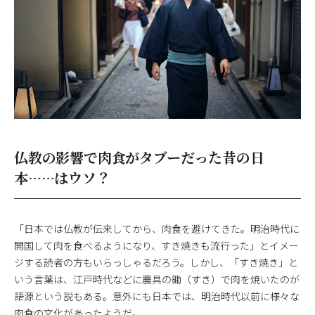
仏教の影響で肉食がタブーだった昔の日
本……はウソ？
「日本では仏教が伝来してから、肉食を避けてきた。明治時代に
開国して肉を食べるようになり、すき焼きも流行った」とイメー
ジする読者の方もいらっしゃるだろう。しかし、「すき焼き」と
いう言葉は、江戸時代などに農具の鋤（すき）で肉を焼いたのが
語源という説もある。意外にも日本では、明治時代以前に様々な
肉食の文化があったようだ。