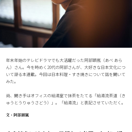
年末年始のテレビドラマでも大活躍だった阿部顕嵐（あべ あら
ん）さん。今を時めく20代の阿部さんが、大好きな日本文化につ
いて語る本連載。今回は日本料理・すき焼きについて話を聞いて
みた。
尚、聞き手はオフィスの給湯室で抹茶をたてる「給湯流茶道（き
ゅうとうりゅうさどう）」。「給湯流」と表記させていただく。
文・
阿部顕嵐