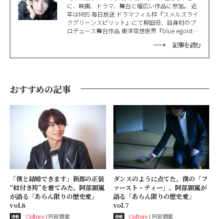
に、映画、ドラマ、舞台と幅広い作品に参加。 近
年はMBS 毎日放送 ドラマフィル枠『スメルズライ
クグリーンスピリット』にて柳田役、自身初のプ
ロデュース舞台作品 東洋空想世界『blue egoist』
を東京THEATER MILANO-Za、大阪オリックス劇場
記事を読む
にて上演。 2025年は4月からTBSにてレギュラー番
組『～企画プレゼンバラエティ～これ採用っス
カ？』がスタート、また昨年話題となったドラマ
『BLドラマの主演になりました』の続編もTELASA
にて6月より配信予定。 阿部顕嵐による月額会員制
おすすめの記事
デジタルマガジン『Storming』も2月よりスタート
し、セルフプロデュースの動画作品を制作するな
ど、活動は多岐にわたる。 OFFICIAL SITE >>>
https://alanabe.com
「僕と結婚できます」新郎の正装
ダンスのように点てた、僕の「フ
“紋付き袴”を着てみた。阿部顕嵐
ァースト・ティー」。阿部顕嵐が
が語る「あらん限りの歴史愛」
語る「あらん限りの歴史愛」
vol.8
vol.7
Culture
阿部顕嵐
Culture
阿部顕嵐
連載
連載