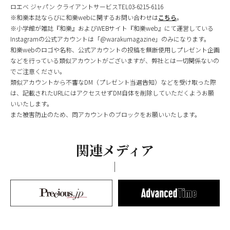
ロエベ ジャパン クライアントサービスTEL03-6215-6116
※和樂本誌ならびに和樂webに関するお問い合わせは
こちら
。
※小学館が雑誌『和樂』およびWEBサイト『和樂web』にて運営している
Instagramの公式アカウントは「@warakumagazine」のみになります。
和樂webのロゴや名称、公式アカウントの投稿を無断使用しプレゼント企画
などを行っている類似アカウントがございますが、弊社とは一切関係ないの
でご注意ください。
類似アカウントから不審なDM（プレゼント当選告知）などを受け取った際
は、記載されたURLにはアクセスせずDM自体を削除していただくようお願
いいたします。
また被害防止のため、同アカウントのブロックをお願いいたします。
関連メディア