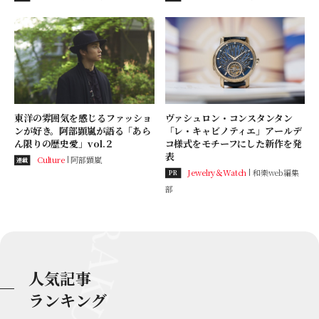
東洋の雰囲気を感じるファッショ
ヴァシュロン・コンスタンタン
ンが好き。阿部顕嵐が語る「あら
「レ・キャビノティエ」アールデ
ん限りの歴史愛」vol.２
コ様式をモチーフにした新作を発
表
Culture
阿部顕嵐
連載
Jewelry＆Watch
和樂web編集
PR
部
人気記事
ランキング