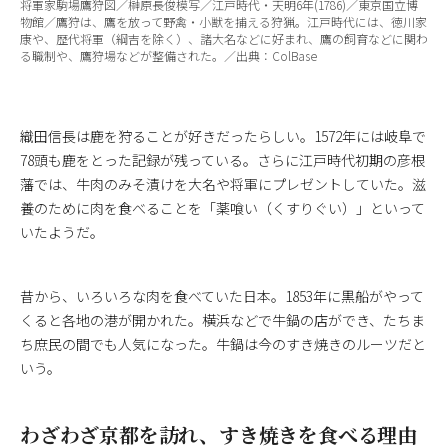
将軍家駒場鷹狩図／榊原長俊模写／江戸時代・天明6年(1786)／東京国立博
物館／鷹狩は、鷹を放って野禽・小獣を捕える狩猟。江戸時代には、徳川家
康や、歴代将軍（綱吉を除く）、諸大名などに好まれ、鷹の飼育などに関わ
る職制や、鷹狩場などが整備された。／出典：ColBase
織田信長は鹿を狩ることが好きだったらしい。1572年には岐阜で
78頭も鹿をとった記録が残っている。さらに江戸時代初期の彦根
藩では、牛肉のみそ漬けを大名や将軍にプレゼントしていた。滋
養のために肉を食べることを「薬喰い（くすりぐい）」といって
いたようだ。
昔から、いろいろな肉を食べていた日本。1853年に黒船がやって
くると各地の港が開かれた。横浜などで牛鍋の店ができ、たちま
ち庶民の間でも人気になった。牛鍋は今のすき焼きのルーツだと
いう。
わざわざ京都を訪れ、すき焼きを食べる理由