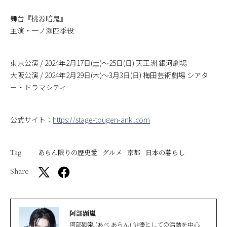
舞台『桃源暗鬼』
主演・一ノ瀬四季役
東京公演 / 2024年2月17日(土)～25日(日) 天王洲 銀河劇場
大阪公演 / 2024年2月29日(木)～3月3日(日) 梅田芸術劇場 シアタ
ー・ドラマシティ
公式サイト：
https://stage-tougen-anki.com
Tag
あらん限りの歴史愛
グルメ
京都
日本の暮らし
Share
阿部顕嵐
阿部顕嵐 (あべ あらん) 俳優としての活動を中心