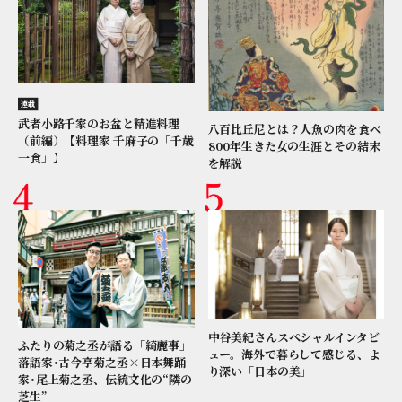
連載
武者小路千家のお盆と精進料理
八百比丘尼とは？人魚の肉を食べ
（前編）【料理家 千麻子の「千歳
800年生きた女の生涯とその結末
一食」】
を解説
中谷美紀さんスペシャルインタビ
ふたりの菊之丞が語る「綺麗事」
ュー。海外で暮らして感じる、よ
落語家･古今亭菊之丞×日本舞踊
り深い「日本の美」
家･尾上菊之丞、伝統文化の“隣の
芝生”