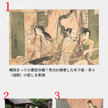
戦国きっての悪役令嬢？秀吉が溺愛した年下妻・茶々
（淀殿）の悲しき素顔