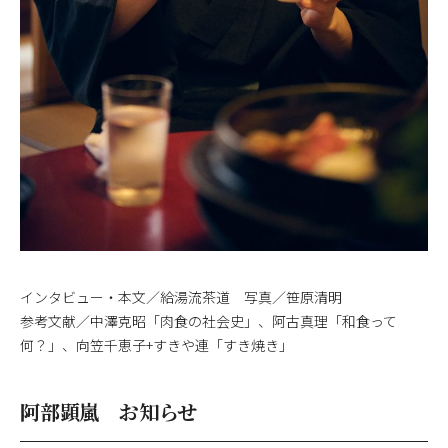
インタビュー・本文／給湯流茶道 写真／笹原清明
参考文献／中澤克昭「肉食の社会史」、阿古真理「和食って
何？」、向笠千恵子+すきや連「すき焼き」
阿部顕嵐 お知らせ