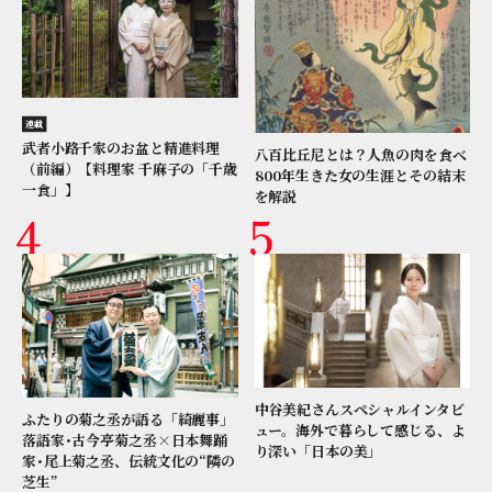
連載
武者小路千家のお盆と精進料理
八百比丘尼とは？人魚の肉を食べ
（前編）【料理家 千麻子の「千歳
800年生きた女の生涯とその結末
一食」】
を解説
中谷美紀さんスペシャルインタビ
ふたりの菊之丞が語る「綺麗事」
ュー。海外で暮らして感じる、よ
落語家･古今亭菊之丞×日本舞踊
り深い「日本の美」
家･尾上菊之丞、伝統文化の“隣の
芝生”