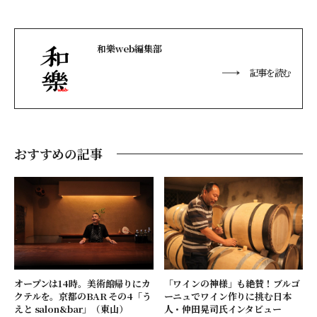
和樂web編集部
記事を読む
おすすめの記事
オープンは14時。美術館帰りにカ
「ワインの神様」も絶賛！ブルゴ
クテルを。京都のBAR その4「う
ーニュでワイン作りに挑む日本
えと salon&bar」（東山）
人・仲田晃司氏インタビュー