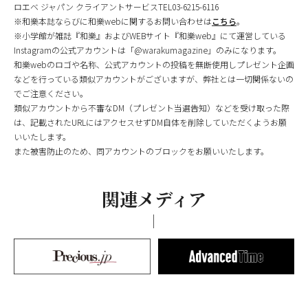
ロエベ ジャパン クライアントサービスTEL03-6215-6116
※和樂本誌ならびに和樂webに関するお問い合わせは
こちら
。
※小学館が雑誌『和樂』およびWEBサイト『和樂web』にて運営している
Instagramの公式アカウントは「@warakumagazine」のみになります。
和樂webのロゴや名称、公式アカウントの投稿を無断使用しプレゼント企画
などを行っている類似アカウントがございますが、弊社とは一切関係ないの
でご注意ください。
類似アカウントから不審なDM（プレゼント当選告知）などを受け取った際
は、記載されたURLにはアクセスせずDM自体を削除していただくようお願
いいたします。
また被害防止のため、同アカウントのブロックをお願いいたします。
関連メディア