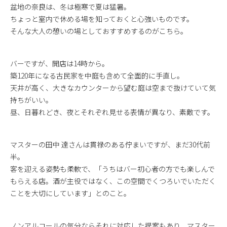
盆地の奈良は、冬は極寒で夏は猛暑。
ちょっと室内で休める場を知っておくと心強いものです。
そんな大人の憩いの場としておすすめするのがこちら。
バーですが、開店は14時から。
築120年になる古民家を中庭も含めて全面的に手直し。
天井が高く、大きなカウンターから望む庭は空まで抜けていて気
持ちがいい。
昼、日暮れどき、夜とそれぞれ見せる表情が異なり、素敵です。
マスターの田中 達さんは貫禄のある佇まいですが、まだ30代前
半。
客を迎える姿勢も柔軟で、「うちはバー初心者の方でも楽しんで
もらえる店。酒が主役ではなく、この空間でくつろいでいただく
ことを大切にしています」とのこと。
ノンアルコールの気分ならそれに対応した提案もあり、マスター