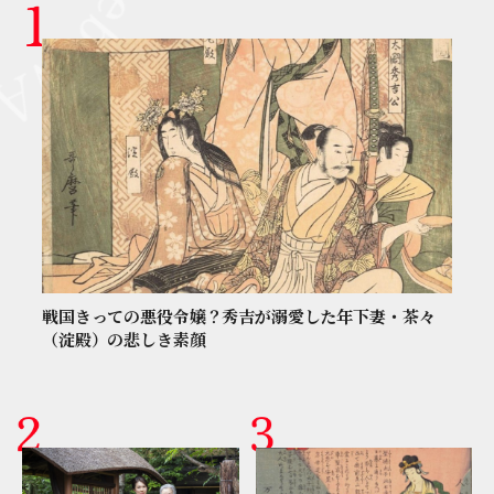
戦国きっての悪役令嬢？秀吉が溺愛した年下妻・茶々
（淀殿）の悲しき素顔