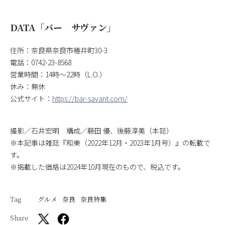
DATA「バー サヴァン」
住所：奈良県奈良市椿井町30-3
電話：0742-23-8568
営業時間：14時～22時（L.O.）
休み：無休
公式サイト：
https://bar-savant.com/
撮影／石井宏明 構成／藤田 優、後藤淳美（本誌）
※本記事は雑誌『和樂（2022年12月・2023年1月号）』の転載で
す。
※掲載した価格は2024年10月現在のもので、税込です。
Tag
グルメ
奈良
奈良特集
Share