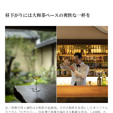
昼下がりには大和茶ベースの爽快な一杯を
左／奈良の月ヶ瀬村は大和茶の名産地。その大和茶を主役にしたオリジナル
カクテル「かぎろひ」。日本酒で茶葉を抽出する斬新な手法。1,430円。カ