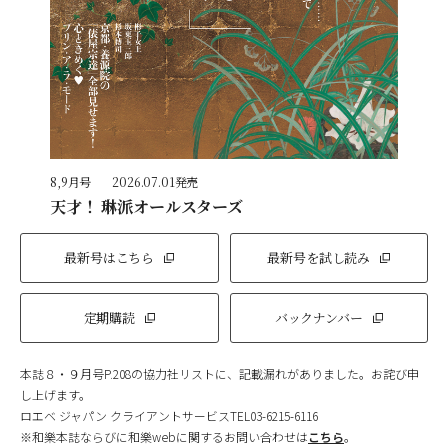
8,9月号
2026.07.01発売
天才！ 琳派オールスターズ
最新号はこちら
最新号を試し読み
定期購読
バックナンバー
本誌８・９月号P.208の協力社リストに、記載漏れがありました。お詫び申
し上げます。
ロエベ ジャパン クライアントサービスTEL03-6215-6116
※和樂本誌ならびに和樂webに関するお問い合わせは
こちら
。