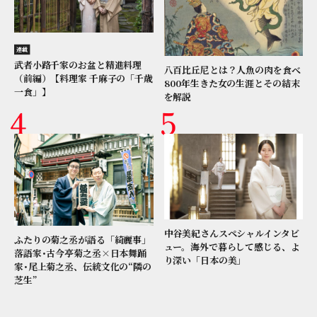
連載
武者小路千家のお盆と精進料理
八百比丘尼とは？人魚の肉を食べ
（前編）【料理家 千麻子の「千歳
800年生きた女の生涯とその結末
一食」】
を解説
中谷美紀さんスペシャルインタビ
ふたりの菊之丞が語る「綺麗事」
ュー。海外で暮らして感じる、よ
落語家･古今亭菊之丞×日本舞踊
り深い「日本の美」
家･尾上菊之丞、伝統文化の“隣の
芝生”