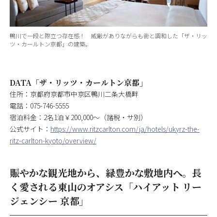
鴨川で一段と際立つ存在感！ 威厳がありながらも街と調和した「ザ・リッ
ツ・カールトン京都」の建築。
DATA「ザ・リッツ・カールトン京都」
住所：京都府京都市中京区鴨川二条大橋畔
電話：075-746-5555
宿泊料金：2名1泊￥200,000～（諸税・サ別）
公式サイト：
https://www.ritzcarlton.com/ja/hotels/ukyrz-the-
ritz-carlton-kyoto/overview/
賑やかな観光地から、緑豊かな敷地内へ。長
く愛される東山のオアシス「ハイアット リー
ジェンシー 京都」