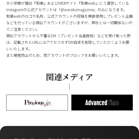
※小学館が雑誌『和樂』およびWEBサイト『和樂web』にて運営している
Instagramの公式アカウントは「@warakumagazine」のみになります。
和樂webのロゴや名称、公式アカウントの投稿を無断使用しプレゼント企画
などを行っている類似アカウントがございますが、弊社とは一切関係ないの
でご注意ください。
類似アカウントから不審なDM（プレゼント当選告知）などを受け取った際
は、記載されたURLにはアクセスせずDM自体を削除していただくようお願
いいたします。
また被害防止のため、同アカウントのブロックをお願いいたします。
関連メディア