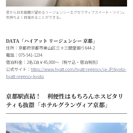
窓から日本庭園が望めるリージェンシーエグゼクティブスイート・ツイン。
気持ちよく目覚めることができる。
DATA「ハイアット リージェンシー 京都」
住所：京都府京都市東山区三十三間堂廻り644-2
電話：075-541-1234
宿泊料金：2名1泊￥45,000～（税サ込・宿泊税別）
公式サイト：
https://www.hyatt.com/hyatt-regency/ja-JP/kyoto-
hyatt-regency-kyoto
京都駅直結！ 利便性はもちろんホスピタリ
ティも抜群「ホテルグランヴィア京都」