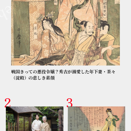
戦国きっての悪役令嬢？秀吉が溺愛した年下妻・茶々
（淀殿）の悲しき素顔