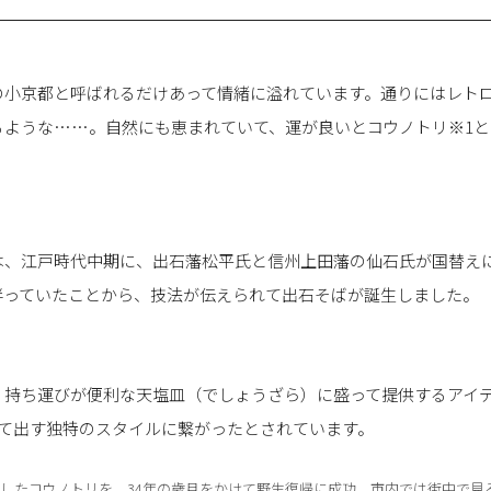
の小京都と呼ばれるだけあって情緒に溢れています。通りにはレト
るような……。自然にも恵まれていて、運が良いとコウノトリ※1
は、江戸時代中期に、出石藩松平氏と信州上田藩の仙石氏が国替え
伴っていたことから、技法が伝えられて出石そばが誕生しました。
、持ち運びが便利な天塩皿（でしょうざら）に盛って提供するアイデ
けて出す独特のスタイルに繋がったとされています。
滅したコウノトリを、34年の歳月をかけて野生復帰に成功。市内では街中で見