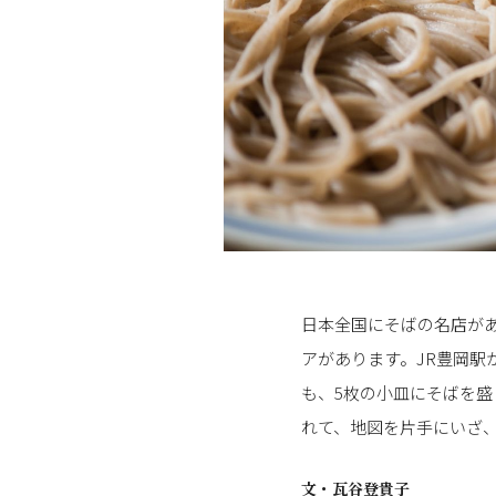
日本全国にそばの名店が
アがあります。JR豊岡駅
も、5枚の小皿にそばを
れて、地図を片手にいざ
文・
瓦谷登貴子