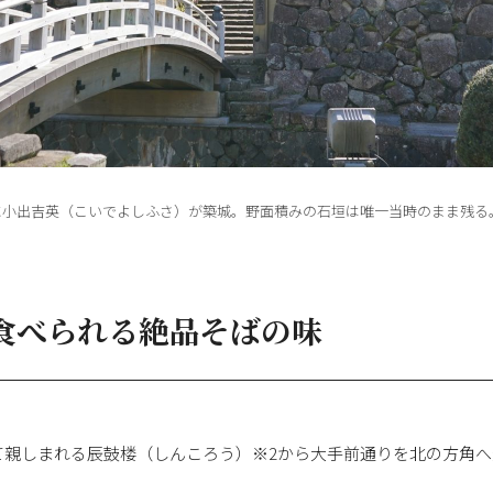
年に小出吉英（こいでよしふさ）が築城。野面積みの石垣は唯一当時のまま残
食べられる絶品そばの味
て親しまれる辰鼓楼（しんころう）※2から大手前通りを北の方角