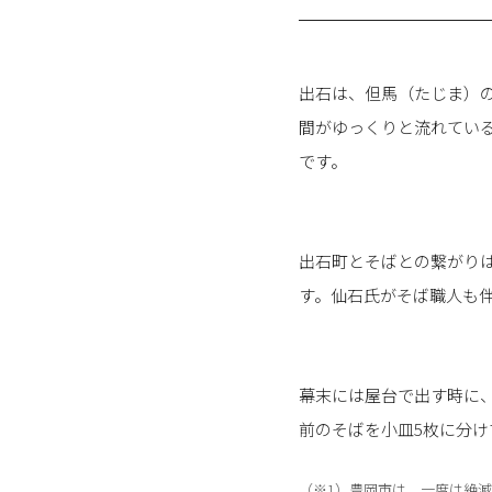
出石は、但馬（たじま）
間がゆっくりと流れてい
です。
出石町とそばとの繋がり
す。仙石氏がそば職人も
幕末には屋台で出す時に
前のそばを小皿5枚に分
（※1）豊岡市は、一度は絶