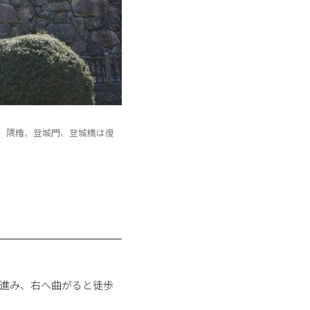
る。隅櫓、登城門、登城橋は復
へ進み、右へ曲がると徒歩