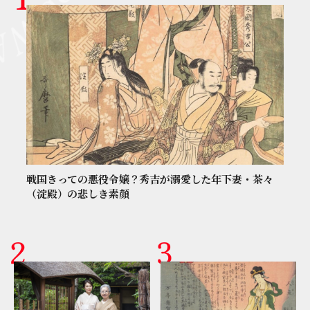
戦国きっての悪役令嬢？秀吉が溺愛した年下妻・茶々
（淀殿）の悲しき素顔