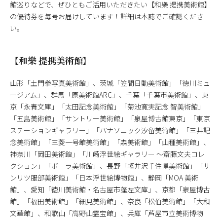
館巡りなどで、ぜひともご活用いただきたい【和樂 提携美術館】
の優待券を毎号お届けしています！詳細は本誌でご確認くださ
い。
【和樂 提携美術館】
山形「土門拳写真美術館」、茨城「笠間日動美術館」「徳川ミュ
ージアム」、群馬「原美術館ARC」、千葉「千葉市美術館」、東
京「永青文庫」「太田記念美術館」「菊池寛実記念 智美術館」
「五島美術館」「サントリー美術館」「泉屋博古館東京」「東京
ステーションギャラリー」「パナソニック汐留美術館」「三井記
念美術館」「三菱一号館美術館」「森美術館」「山種美術館」、
神奈川「岡田美術館」「川崎浮世絵ギャラリー ～斎藤文夫コレ
クション」「ポーラ美術館」、長野「軽井沢千住博美術館」「サ
ンリツ服部美術館」「日本浮世絵博物館」、静岡「MOA 美術
館」、愛知「徳川美術館・名古屋市蓬左文庫」、京都「泉屋博古
館」「福田美術館」「細見美術館」、奈良「松伯美術館」「大和
文華館」、和歌山「高野山霊宝館」、兵庫「芦屋市立美術博物