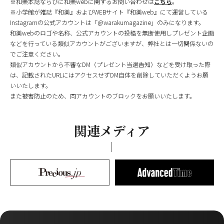
※和樂本誌ならびに和樂webに関するお問い合わせは
こちら
。
※小学館が雑誌『和樂』およびWEBサイト『和樂web』にて運営している
Instagramの公式アカウントは「@warakumagazine」のみになります。
和樂webのロゴや名称、公式アカウントの投稿を無断使用しプレゼント企画
などを行っている類似アカウントがございますが、弊社とは一切関係ないの
でご注意ください。
類似アカウントから不審なDM（プレゼント当選告知）などを受け取った際
は、記載されたURLにはアクセスせずDM自体を削除していただくようお願
いいたします。
また被害防止のため、同アカウントのブロックをお願いいたします。
関連メディア