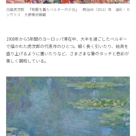
児島虎次郎 『和服を着たベルギーの少女』 明治44（1911）年 油彩・カ
ンヴァス 大原美術館蔵
1908年から5年間のヨーロッパ滞在中、大半を過ごしたベルギー
で描かれた虎次郎の代表作のひとつ。細く長く引いたり、絵具を
盛り上げるように置いたりなど、さまざまな筆のタッチと色彩が
美しく調和している。