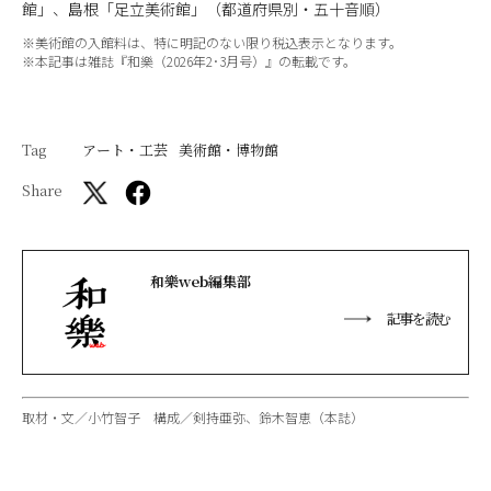
館」、島根「足立美術館」（都道府県別・五十音順）
※美術館の入館料は、特に明記のない限り税込表示となります。
※本記事は雑誌『和樂（2026年2･3月号）』の転載です。
Tag
アート・工芸
美術館・博物館
Share
和樂web編集部
記事を読む
取材・文／小竹智子 構成／剣持亜弥、鈴木智恵（本誌）