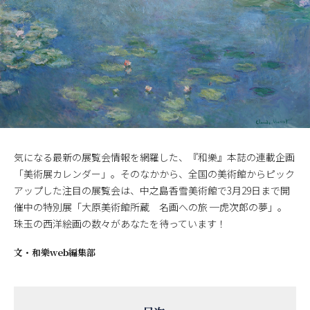
気になる最新の展覧会情報を網羅した、『和樂』本誌の連載企画
「美術展カレンダー」。そのなかから、全国の美術館からピック
アップした注目の展覧会は、中之島香雪美術館で3月29日まで開
催中の特別展「大原美術館所蔵 名画への旅 ─虎次郎の夢」。
珠玉の西洋絵画の数々があなたを待っています！
文・
和樂web編集部