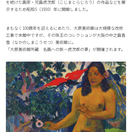
を続けた画家・児島虎次郎（こじまとらじろう）の作品などを展
示するため昭和5（1930）年に開館しました。
まもなく100周年を迎えるにあたり、大原美術館は大規模な改修
工事で休館中ですが、その珠玉のコレクションが大阪の中之島香
雪（なかのしまこうせつ）美術館に。
「大原美術館所蔵 名画への旅－虎次郎の夢」が開催されます。