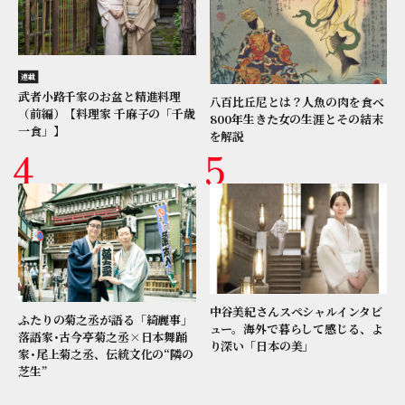
連載
武者小路千家のお盆と精進料理
八百比丘尼とは？人魚の肉を食べ
（前編）【料理家 千麻子の「千歳
800年生きた女の生涯とその結末
一食」】
を解説
中谷美紀さんスペシャルインタビ
ふたりの菊之丞が語る「綺麗事」
ュー。海外で暮らして感じる、よ
落語家･古今亭菊之丞×日本舞踊
り深い「日本の美」
家･尾上菊之丞、伝統文化の“隣の
芝生”