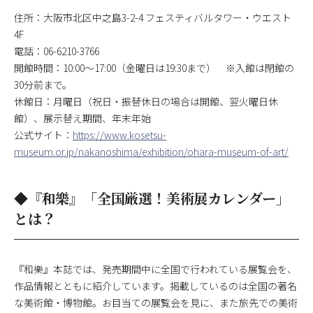
住所：大阪市北区中之島3-2-4 フェスティバルタワー・ウエスト
4F
電話：06-6210-3766
開館時間：10:00～17:00（金曜日は19:30まで） ※入館は閉館の
30分前まで。
休館日：月曜日（祝日・振替休日の場合は開館、翌火曜日休
館）、展示替え期間、年末年始
公式サイト：
https://www.kosetsu-
museum.or.jp/nakanoshima/exhibition/ohara-museum-of-art/
◆『和樂』「全国厳選！美術展カレンダー」
とは？
『和樂』本誌では、発売期間中に全国で行われている展覧会を、
作品情報とともに紹介しています。掲載しているのは全国の著名
な美術館・博物館。お目当ての展覧会を見に、また旅先での美術