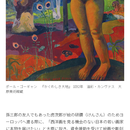
ポール・ゴーギャン 『かぐわしき大地』 1892年 油彩・カンヴァス 大
原美術館蔵
孫三郎の友人でもあった虎次郎が絵の研鑽（けんさん）のためヨ
ーロッパへ渡る際に、「西洋画を見る機会のない日本の若い画家
に本物を届けたい」と大原に説き、資金援助を受けて絵画や彫刻