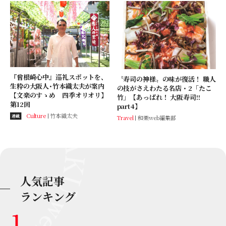
『曾根崎心中』巡礼スポットを、
〝寿司の神様〟の味が復活！ 職人
生粋の大阪人･竹本織太夫が案内
の技がさえわたる名店・2「たこ
【文楽のすゝめ 四季オリオリ】
竹」【あっぱれ！ 大阪寿司!!
第12回
part4】
Culture
竹本織太夫
連載
Travel
和樂web編集部
人気記事
ランキング