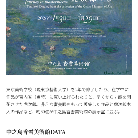
東京美術学校（現東京藝術大学）を2年で修了したり、在学中に
作品が宮内省（当時）に買い上げられたりと、早くから才能を開
花させた虎次郎。非凡な審美眼をもって蒐集した作品と虎次郎本
人の作品など、約60点が中之島香雪美術館の展示室に並ぶ。
中之島香雪美術館DATA