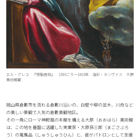
エル・グレコ 『受胎告知』 1590ごろ～1603年 油彩・カンヴァス 大原
美術館蔵
岡山県倉敷市を流れる倉敷川沿いの、白壁や柳の並木、川舟など
の美しい景観で人気の倉敷美観地区。
その一角にローマ神殿風の本館を構える大原（おおはら）美術館
は、この地を基盤に活躍した実業家・大原孫三郎（まごさぶろ
う）の蒐集品（しゅうしゅうひん）と、彼がパトロンとして支援