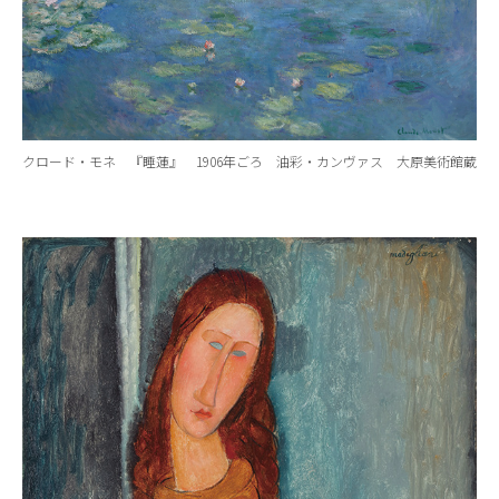
クロード・モネ 『睡蓮』 1906年ごろ 油彩・カンヴァス 大原美術館蔵