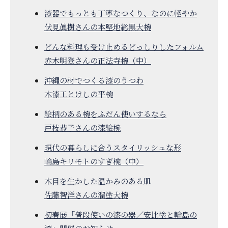
漆器でもっとも丁寧なつくり、なのに軽やか
伏見眞樹さんの本堅地総黒大椀
どんな料理も受け止めるどっしりしたフォルム
赤木明登さんの正法寺椀（中）
沖縄の材でつくる漆のうつわ
木漆工とけしの平椀
絵柄のある椀をふだん使いするなら
戸枝恭子さんの漆絵椀
現代の暮らしに合うスタイリッシュな形
輪島キリモトのすぎ椀（中）
木目を生かした温かみのある肌
佐藤智洋さんの溜塗大椀
初春展「普段使いの漆の器／安比塗と輪島の