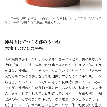
「正法寺椀（中）」直径13×高さ6.5㎝ 17,600円。大・小があり3つ入れ子に
なる。寺のお粥用の椀が原型。黒色もある。
沖縄の材でつくる漆のうつわ
木漆工とけしの平椀
夫の渡慶次弘幸（とけしひろゆき）さんが木地師、妻の愛さんが
塗師（ぬし）。共に輪島での修業を経たのち、沖縄県北部に工房
を構え、沖縄に自生する木を使ったものづくりを行う。「スペー
スたかもりがつきあうなかでも個性が立ったつくり手です。『へ
らさじ』というユニークな形のさじが私は特に気に入っているの
ですが、沖縄の木という軸を基に若いふたりがこれまでにない漆
の世界を見せてくれることに期待しています」。写真の椀は沖縄
県産の楠（くすのき）を使った「塗込拭漆（ぬりこみふきうる
し）」シリーズ。木の風合いを生かすため、薄く何度も漆を塗り