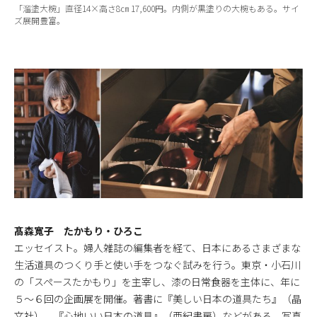
「溜塗大椀」直径14×高さ8㎝ 17,600円。内側が黒塗りの大椀もある。サイ
ズ展開豊富。
髙森寬子 たかもり・ひろこ
エッセイスト。婦人雑誌の編集者を経て、日本にあるさまざまな
生活道具のつくり手と使い手をつなぐ試みを行う。東京・小石川
の「スペースたかもり」を主宰し、漆の日常食器を主体に、年に
５〜６回の企画展を開催。著書に『美しい日本の道具たち』（晶
文社）、『心地いい日本の道具』（亜紀書房）などがある。写真