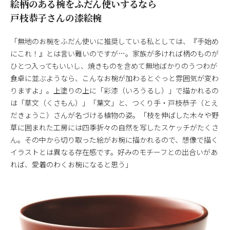
絵柄のある椀をふだん使いするなら
戸枝恭子さんの漆絵椀
「無地のお椀をふだん使いに推奨している私としては、『手始め
にこれ！』とは言い難いのですが…。家族が多ければ柄のものが
ひとつ入ってもいいし、焼きものを含めて無地ばかりのうつわが
食卓に並ぶようなら、こんなお椀が加わるとぐっと雰囲気が変わ
りますよ」。上塗りの上に「彩漆（いろうるし）」で描かれるの
は「草文（くさもん）」「葉文」と、つくり手・戸枝恭子（とえ
だきょうこ）さんが名づける植物の姿。「枝を伸ばした木々や野
草に囲まれた工房には四季折々の自然を写したスケッチがたくさ
ん。その中から切り取った絵がお椀に描かれるので、想像で描く
イラストとは異なる存在感です。好みのモチーフとの出合いがあ
れば、愛着のわくお椀になると思う」