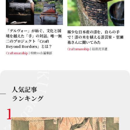
「デルヴォー」が紡ぐ、文化と国
稀少な日本産の漆を、自らの手
境を越えた「手」の対話。唯一無
で！漆の木を植える漆芸家・室瀬
二のプロジェクト「Craft
祐さんに聞いてみた
Beyond Borders」とは？
Craftsmanship
給湯流茶道
Craftsmanship
和樂web編集部
人気記事
ランキング