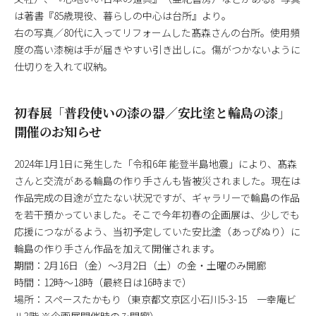
は著書『85歳現役、暮らしの中心は台所』より。
右の写真／80代に入ってリフォームした髙森さんの台所。使用頻
度の高い漆椀は手が届きやすい引き出しに。傷がつかないように
仕切りを入れて収納。
初春展「普段使いの漆の器／安比塗と輪島の漆」
開催のお知らせ
2024年1月1日に発生した「令和6年 能登半島地震」により、髙森
さんと交流がある輪島の作り手さんも皆被災されました。現在は
作品完成の目途が立たない状況ですが、ギャラリーで輪島の作品
を若干預かっていました。そこで今年初春の企画展は、少しでも
応援につながるよう、当初予定していた安比塗（あっぴぬり）に
輪島の作り手さん作品を加えて開催されます。
期間：2月16日（金）～3月2日（土）の金・土曜のみ開廊
時間：12時～18時（最終日は16時まで）
場所：スペースたかもり（東京都文京区小石川5-3-15 一幸庵ビ
ル3階 ※企画展開催時のみ開廊）