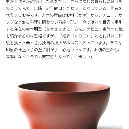
中から作者が選び出した形を写し、さらに現代の暮らしに合うも
のとして発表。以降、27年間ロングセラーとなっている、作者を
代表するお椀です。人気の理由はお粥（かゆ）からシチュー、サ
ラダなど盛る料理を問わない万能な形。「今では漆の世界を牽引
する存在の赤木明登（あかぎあきと）さん。デビュー当時のお椀
を紹介するのは恐縮ですが、〝紙衣（かみこ）〟と名付けた、和
紙を張った赤木さん独自の技法が私は気に入っています。ラフな
印象の仕上がりの塗り肌が手に心地いいんです。お椀の重みも、
高齢になった今では安定感となって手に優しい」