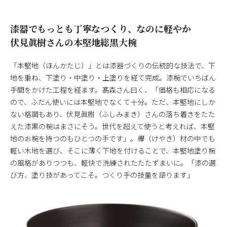
漆器でもっとも丁寧なつくり、なのに軽やか
伏見眞樹さんの本堅地総黒大椀
「本堅地（ほんかたじ）」とは漆器づくりの伝統的な技法で、下
地を重ね、下塗り・中塗り・上塗りを経て完成。漆椀でいちばん
手間をかけた工程を経ます。髙森さん曰く、「価格も相応になる
ので、ふだん使いには本堅地でなくて十分。ただ、本堅地にしか
ない格調もあり、伏見眞樹（ふしみまき）さんの落ち着きをたた
えた漆黒の椀はまさにそう。世代を超えて使うと考えれば、本堅
地のお椀を持つのもひとつの手です」。欅（けやき）材の中でも
軽い木地を選び、そこに薄く下地を付けることで、本堅地塗り椀
の風格がありつつも、軽快で洗練されたたたずまいに。「漆の選
び方、塗り技があってこそ。つくり手の技量を語ります」