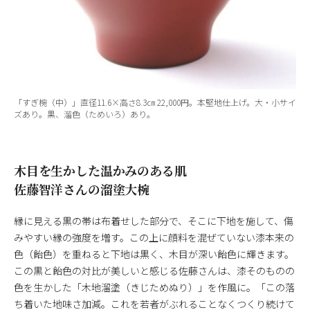
「すぎ椀（中）」直径11.6×高さ8.3㎝ 22,000円。本堅地仕上げ。大・小サイ
ズあり。黒、溜色（ためいろ）あり。
木目を生かした温かみのある肌
佐藤智洋さんの溜塗大椀
縁に見える黒の帯は布着せした部分で、そこに下地を施して、傷
みやすい縁の強度を増す。この上に顔料を混ぜていない漆本来の
色（飴色）を重ねると下地は黒く、木目が深い飴色に輝きます。
この黒と飴色の対比が美しいと感じる佐藤さんは、漆そのものの
色を生かした「木地溜塗（きじためぬり）」を作風に。「この落
ち着いた地味さ加減。これを若者がぶれることなくつくり続けて