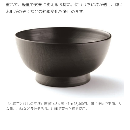
重ねて、軽量で気楽に使えるお椀に。使ううちに漆が透け、輝く
木肌がのぞくなどの経年変化も楽しめます。
「木漆工とけしの平椀」直径14.5×高さ7㎝ 15,400円。同じ技法で平皿、リ
ム皿、小鉢など多数そろう。沖縄で育った楠を使用。