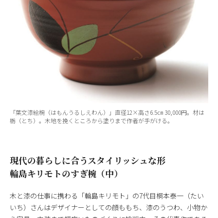
「葉文漆絵椀（はもんうるしえわん）」直径12×高さ6.5㎝ 30,000円。材は
栃（とち）。木地を挽くところから塗りまで作者が手がける。
現代の暮らしに合うスタイリッシュな形
輪島キリモトのすぎ椀（中）
木と漆の仕事に携わる「輪島キリモト」の7代目桐本泰一（たい
いち）さんはデザイナーとしての顔ももち、漆のうつわ、小物か