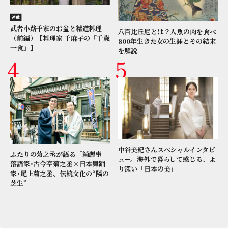
連載
武者小路千家のお盆と精進料理
八百比丘尼とは？人魚の肉を食べ
（前編）【料理家 千麻子の「千歳
800年生きた女の生涯とその結末
一食」】
を解説
中谷美紀さんスペシャルインタビ
ふたりの菊之丞が語る「綺麗事」
ュー。海外で暮らして感じる、よ
落語家･古今亭菊之丞×日本舞踊
り深い「日本の美」
家･尾上菊之丞、伝統文化の“隣の
芝生”