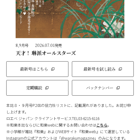
8,9月号
2026.07.01発売
天才！ 琳派オールスターズ
最新号はこちら
最新号を試し読み
定期購読
バックナンバー
本誌８・９月号P.208の協力社リストに、記載漏れがありました。お詫び申
し上げます。
ロエベ ジャパン クライアントサービスTEL03-6215-6116
※和樂本誌ならびに和樂webに関するお問い合わせは
こちら
。
※小学館が雑誌『和樂』およびWEBサイト『和樂web』にて運営している
Instagramの公式アカウントは「@warakumagazine」のみになります。