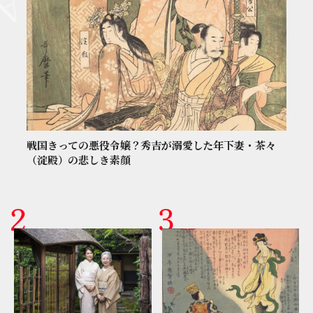
戦国きっての悪役令嬢？秀吉が溺愛した年下妻・茶々
（淀殿）の悲しき素顔