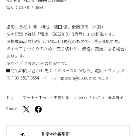
電話：03-3817-0654
撮影／長谷川 潤 構成／藤田 優、後藤淳美（本誌）
※本記事は雑誌『和樂（2023年2・3月号）』の転載です。
※掲載商品の価格は2024年1月現在のもので、税込価格です。
※すべて手づくりのため、売り切れや、価格が変更になる場合が
あります。
※サイズはおおよその目安です。
■商品の問い合わせ先：「スペースたかもり」電話・ファック
ス：03-3817-0654 メール：space-t@ab.auone-net.jp
Tag
アート・工芸
一生愛せる「うつわ」と出合う
髙森寬子
Share
和樂web編集部