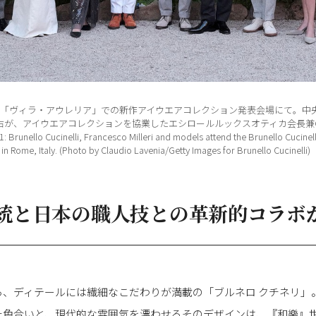
マの「ヴィラ・アウレリア」での新作アイウエアコレクション発表会場にて。中
右が、アイウエアコレクションを協業したエシロールルックスオティカ会長兼
unello Cucinelli, Francesco Milleri and models attend the Brunello Cucinell
 in Rome, Italy. (Photo by Claudio Lavenia/Getty Images for Brunello Cucinelli)
統と日本の職人技との革新的コラボ
ら、ディテールには繊細なこだわりが満載の「ブルネロ クチネリ」
た色合いと、現代的な雰囲気を漂わせるそのデザインは、『和樂』