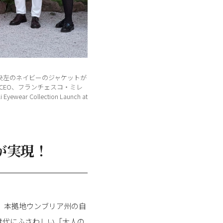
央左のネイビーのジャケットが
CEO、フランチェスコ・ミレ
i Eyewear Collection Launch at
が実現！
。本拠地ウンブリア州の自
世代にふさわしい「大人の