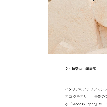
文・
和樂web編集部
イタリアのクラフツマン
ネロ クチネリ」。最新
る「Made in Japan