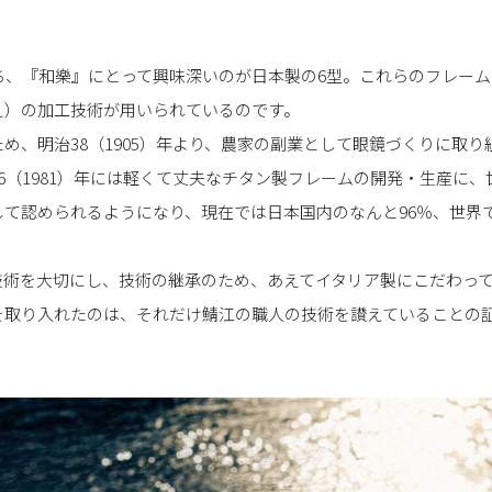
ち、『和樂』にとって興味深いのが日本製の6型。これらのフレー
え）の加工技術が用いられているのです。
め、明治38（1905）年より、農家の副業として眼鏡づくりに取
6（1981）年には軽くて丈夫なチタン製フレームの開発・生産に
て認められるようになり、現在では日本国内のなんと96％、世界で
技術を大切にし、技術の継承のため、あえてイタリア製にこだわって
を取り入れたのは、それだけ鯖江の職人の技術を讃えていることの