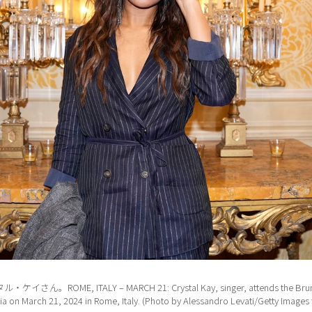
E, ITALY – MARCH 21: Crystal Kay, singer, attends the Brunello
lia on March 21, 2024 in Rome, Italy. (Photo by Alessandro Levati/Getty Images f