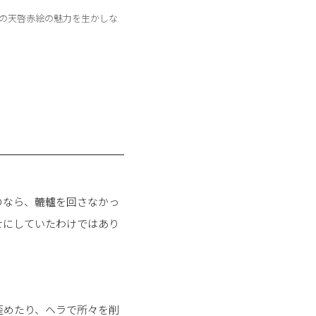
時代の天啓赤絵の魅力を生かしな
のなら、轆轤を回さなかっ
せにしていたわけではあり
歪めたり、ヘラで所々を削