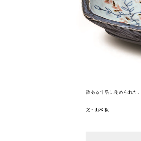
数ある作品に秘められた、
文・
山本 毅