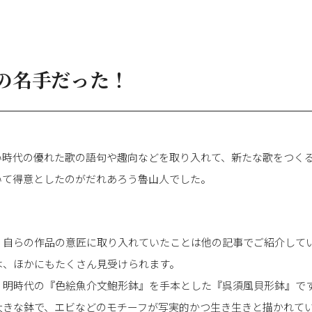
の名手だった！
い時代の優れた歌の語句や趣向などを取り入れて、新たな歌をつく
いて得意としたのがだれあろう魯山人でした。
、自らの作品の意匠に取り入れていたことは他の記事でご紹介して
は、ほかにもたくさん見受けられます。
・明時代の『色絵魚介文鮑形鉢』を手本とした『呉須風貝形鉢』で
大きな鉢で、エビなどのモチーフが写実的かつ生き生きと描かれて