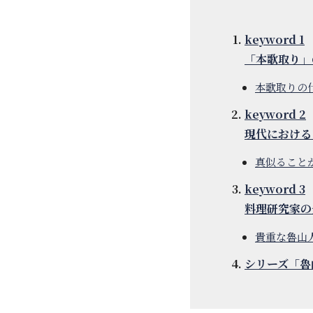
keyword 1
「本歌取り」
本歌取りの
keyword 2
現代における
真似ること
keyword 3
料理研究家の
貴重な魯山
シリーズ「魯