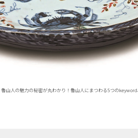
魯山人の魅力の秘密が丸わかり！魯山人にまつわる5つのkeyword