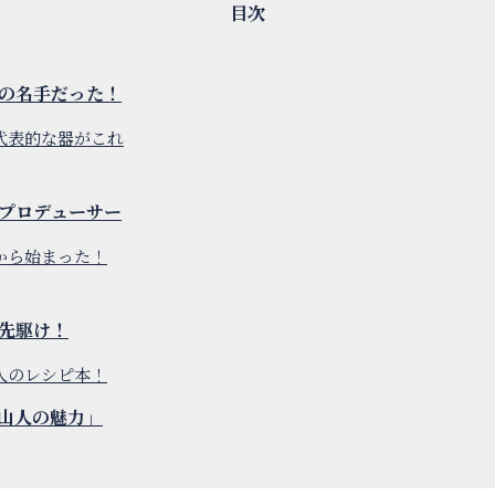
の名手だった！
代表的な器がこれ
プロデューサー
から始まった！
先駆け！
人のレシピ本！
山人の魅力」