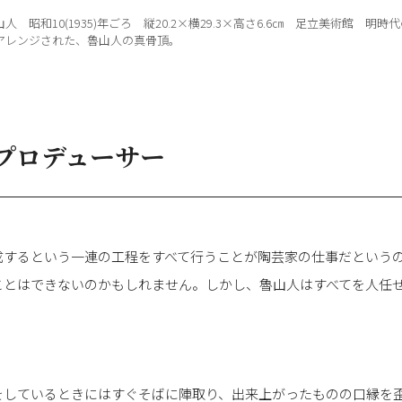
 昭和10(1935)年ごろ 縦20.2×横29.3×高さ6.6㎝ 足立美術館 明
アレンジされた、魯山人の真骨頂。
プロデューサー
成するという一連の工程をすべて行うことが陶芸家の仕事だという
ことはできないのかもしれません。しかし、魯山人はすべてを人任
をしているときにはすぐそばに陣取り、出来上がったものの口縁を