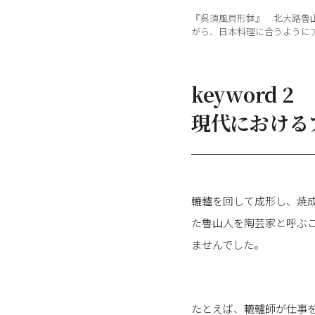
『呉須風貝形鉢』 北大路魯山人
がら、日本料理に合うように
keyword 2
現代における
轆轤を回して成形し、焼
た魯山人を陶芸家と呼ぶ
ませんでした。
たとえば、轆轤師が仕事