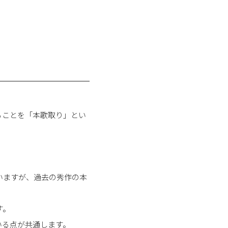
ることを「本歌取り」とい
いますが、過去の秀作の本
す。
いる点が共通します。