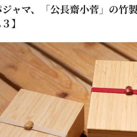
パジャマ、「公長齋小菅」の竹
ム３】