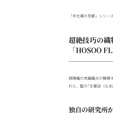
「手仕事の京都」シリー
超絶技巧の織
「HOSOO FL
西陣織の老舗織元が展開す
れた、藍の｢生葉染（なま
独自の研究所