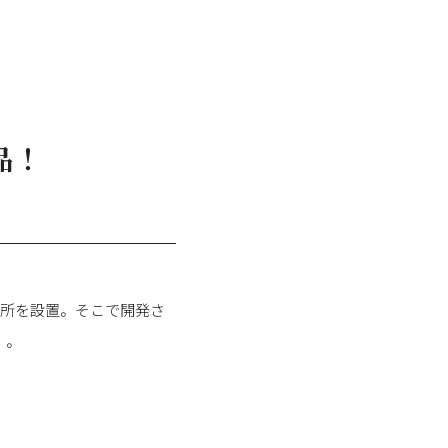
品！
究所を設置。そこで開発さ
〟。