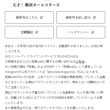
天才！ 琳派オールスターズ
最新号はこちら
最新号を試し読み
定期購読
バックナンバー
本誌８・９月号P.208の協力社リストに、記載漏れがありました。お詫び申
し上げます。
ロエベ ジャパン クライアントサービスTEL03-6215-6116
※和樂本誌ならびに和樂webに関するお問い合わせは
こちら
。
※小学館が雑誌『和樂』およびWEBサイト『和樂web』にて運営している
Instagramの公式アカウントは「@warakumagazine」のみになります。
和樂webのロゴや名称、公式アカウントの投稿を無断使用しプレゼント企画
などを行っている類似アカウントがございますが、弊社とは一切関係ないの
でご注意ください。
類似アカウントから不審なDM（プレゼント当選告知）などを受け取った際
は、記載されたURLにはアクセスせずDM自体を削除していただくようお願
いいたします。
また被害防止のため、同アカウントのブロックをお願いいたします。