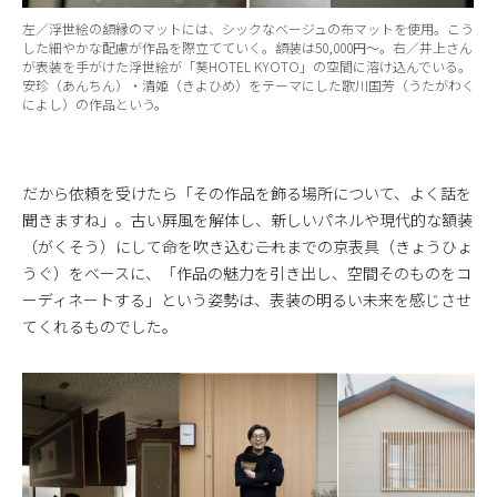
左／浮世絵の額縁のマットには、シックなベージュの布マットを使用。こう
した細やかな配慮が作品を際立てていく。額装は50,000円〜。右／井上さん
が表装を手がけた浮世絵が「葵HOTEL KYOTO」の空間に溶け込んでいる。
安珍（あんちん）・清姫（きよひめ）をテーマにした歌川国芳（うたがわく
によし）の作品という。
だから依頼を受けたら「その作品を飾る場所について、よく話を
聞きますね」。古い屛風を解体し、新しいパネルや現代的な額装
（がくそう）にして命を吹き込む――これまでの京表具（きょうひょ
うぐ）をベースに、「作品の魅力を引き出し、空間そのものをコ
ーディネートする」という姿勢は、表装の明るい未来を感じさせ
てくれるものでした。