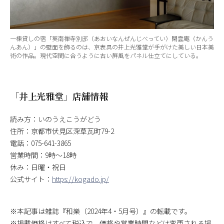
一棟貸しの宿「葵南禅寺別邸（あおいなんぜんじべってい）閑雲庵（かんう
んあん）」の壁面を飾るのは、京表具の井上光雅堂が手がけた美しい日本美
術の作品。現代空間に合うように古い屛風をパネル仕立てにしている。
「井上光雅堂」店舗情報
読み方：いのうえこうがどう
住所：京都市伏見区深草瓦町79-2
電話：075-641-3865
営業時間：9時～18時
休み：日曜・祝日
公式サイト：
https://kogado.jp/
※本記事は雑誌『和樂（2024年4・5月号）』の転載です。
※掲載価格はすべて税込で、価格や営業時間などは変更される場