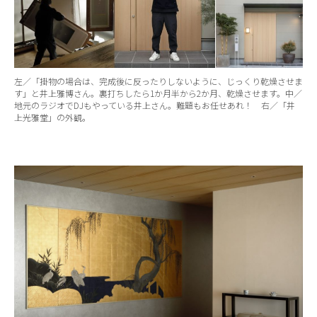
左／「掛物の場合は、完成後に反ったりしないように、じっくり乾燥させま
す」と井上雅博さん。裏打ちしたら1か月半から2か月、乾燥させます。中／
地元のラジオでDJもやっている井上さん。難題もお任せあれ！ 右／「井
上光雅堂」の外観。