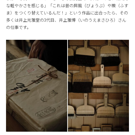
な軽やかさを感じる」「これは昔の屛風（びょうぶ）や襖（ふす
ま）をつくり替えているんだ！」という作品に出合ったら、その
多くは井上光雅堂の3代目、井上雅博（いのうえまさひろ）さん
の仕事です。