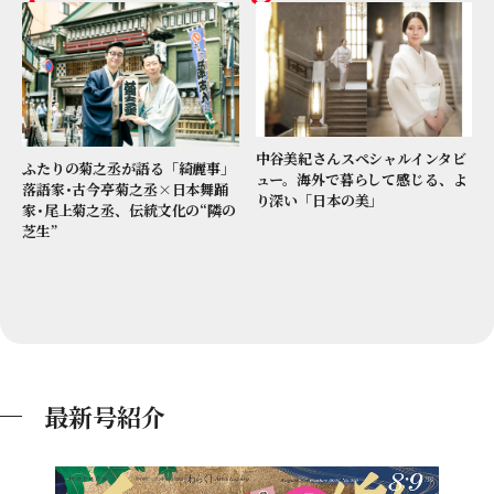
中谷美紀さんスペシャルインタビ
ふたりの菊之丞が語る「綺麗事」
ュー。海外で暮らして感じる、よ
落語家･古今亭菊之丞×日本舞踊
り深い「日本の美」
家･尾上菊之丞、伝統文化の“隣の
芝生”
最新号紹介