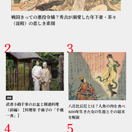
戦国きっての悪役令嬢？秀吉が溺愛した年下妻・茶々
（淀殿）の悲しき素顔
連載
武者小路千家のお盆と精進料理
八百比丘尼とは？人魚の肉を食べ
（前編）【料理家 千麻子の「千歳
800年生きた女の生涯とその結末
一食」】
を解説