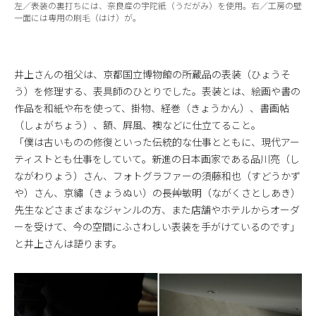
左／表装の裏打ちには、奈良産の宇陀紙（うだがみ）を使用。右／工房の壁
一面には専用の刷毛（はけ）が。
井上さんの祖父は、京都国立博物館の所蔵品の表装（ひょうそ
う）を修理する、表具師のひとりでした。表装とは、絵画や書の
作品を和紙や布を使って、掛物、経巻（きょうかん）、書画帖
（しょがちょう）、額、屛風、襖などに仕立てること。
「僕は古いものの修復といった伝統的な仕事とともに、現代アー
ティストとも仕事をしていて。新進の日本画家である品川亮（し
ながわりょう）さん、フォトグラファーの須藤和也（すどうかず
や）さん、京繡（きょうぬい）の長艸敏明（ながくさとしあき）
先生などさまざまなジャンルの方、また店舗やホテルからオーダ
ーを受けて、今の空間にふさわしい表装を手がけているのです」
と井上さんは語ります。