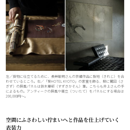
左／掛物に仕立てるために、長艸敏明さんの京繡作品に裂地（きれじ）を合
わせているところ。右／「葵HOTEL KYOTO」の客室を飾る、柳に鷺図（さ
ぎず）の屛風パネルは鈴木華邨（すずきかそん）筆。こちらも井上さんの手
によるもの。アンティークの屛風や衝立（ついたて）をパネルにする場合は
200,000円〜。
空間にふさわしい佇まいへと作品を仕上げていく
表装力