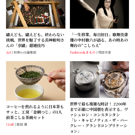
「一生修業、毎日初日」歌舞伎俳
繡えども、繡えども、終わらない
優の中村歌六が語る、あの時あの
挑戦。世界を魅了する長艸敏明さ
舞台の“こしらえ”
んの「京繡」超絶技巧
Fashion＆きもの
塚田史香
Art
和樂web編集部
世界で最も複雑な時計！ 2200年
コーヒーを煎れるように日本茶も
まで正確に中国暦を表示する、ヴ
サッと。工房「金網つじ」の1人
ァシュロン・コンスタンタン
前茶こし＆茶碗セット
「レ・キャビノティエ・ザ・バー
Craft
藤田 優
クレー・グランドコンプリケーシ
ョン」