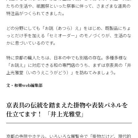
たちの生活や、祇園祭といった祭事に伴って、さまざまな道具の
特注品がつくられてきました。
どの分野にしても「お誂（あつら）え」をはじめ、既製品にちょ
っとだけ手を加える「セミオーダー」のモノづくりが、生活のな
かに息づいているのです。
特に京都の職人たちは、日本の中でも別格の存在。多種多様な
「お誂え」に対応できる和の専門店のうち、まずは京表具の「井
上光雅堂（いのうえこうがどう）」を訪ねてみましょう。
文・
和樂web編集部
京表具の伝統を踏まえた掛物や表装パネルを
仕立てます！ 「井上光雅堂」
京都の寺院やホテル、いろいろな展覧会で「掛物だけど、現代的