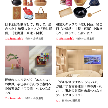
日本全国を取材して、旅して、出
和樂スタッフの「推し民藝」第２
合った！ 和樂スタッフの「推し民
回【北信越・山梨・東海】を取材
藝」【北海道・東北・関東】
して、旅して、出合った！
Craftsmanship
和樂web編集部
Craftsmanship
和樂web編集部
民藝のこころ息づく「エルメス」
「ブルネロ クチネリ ジャパン」
の世界。手仕事の美しさと素材へ
が紹介する宮島達男「時の海 - 東
の誠実さが「用の美」へとつなが
北」。東北の記憶を未来へつなぐ
って
アートプロジェクト
Craftsmanship
和樂web編集部
Art
和樂web編集部