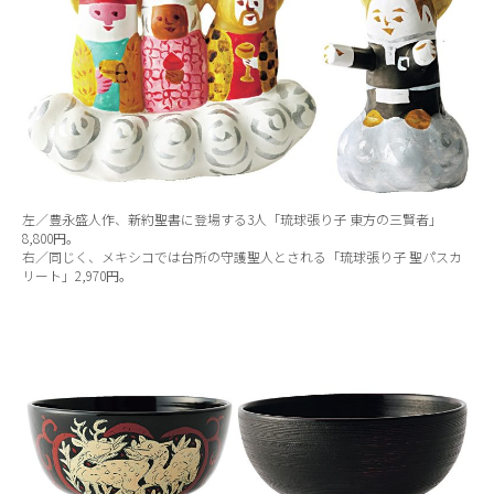
左／豊永盛人作、新約聖書に登場する3人「琉球張り子 東方の三賢者」
8,800円。
右／同じく、メキシコでは台所の守護聖人とされる「琉球張り子 聖パスカ
リート」2,970円。