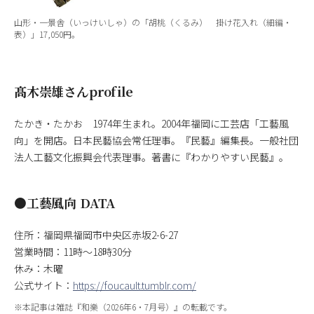
山形・一景舎（いっけいしゃ）の「胡桃（くるみ） 掛け花入れ（細編・
表）」17,050円。
髙木崇雄さんprofile
たかき・たかお 1974年生まれ。2004年福岡に工芸店「工藝風
向」を開店。日本民藝協会常任理事。『民藝』編集長。一般社団
法人工藝文化振興会代表理事。著書に『わかりやすい民藝』。
●工藝風向 DATA
住所：福岡県福岡市中央区赤坂2-6-27
営業時間：11時〜18時30分
休み：木曜
公式サイト：
https://foucault.tumblr.com/
※本記事は雑誌『和樂（2026年6・7月号）』の転載です。