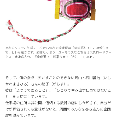
思わずクスッ。沖縄に古くから伝わる琉球玩具「琉球張り子」。車輪付き
で、ヒレも動きます。愛嬌たっぷり、ユーモラスなこちらは玩具ロードワー
クス・豊永盛人作。「琉球張り子 鯉乗り童子（大）」11,000円。
そして、僕の食卓に欠かすことのできない岡山・石川昌浩（いし
かわまさひろ）さんの硝子（がらす）。
彼は「ふつうであること」、「ひとりで生み出す仕事ではないこ
と」を大切にしています。
仕事場の住所は非公開、信頼する数軒の店にしか卸さず、自分だ
けが評価されても意味がないと、周囲のみんなを巻き込んだ企画
展を試みています。