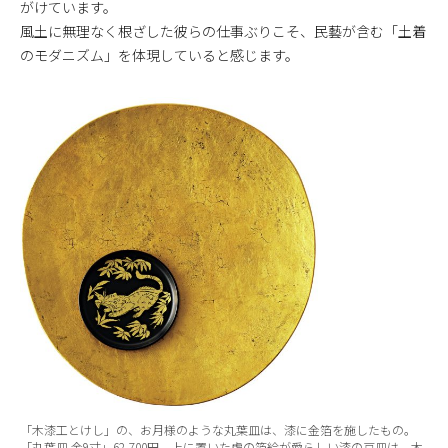
がけています。
風土に無理なく根ざした彼らの仕事ぶりこそ、民藝が含む「土着
のモダニズム」を体現していると感じます。
「木漆工とけし」の、お月様のような丸葉皿は、漆に金箔を施したもの。
「丸葉皿 金9寸」62,700円。上に置いた虎の箔絵が愛らしい漆の豆皿は、木