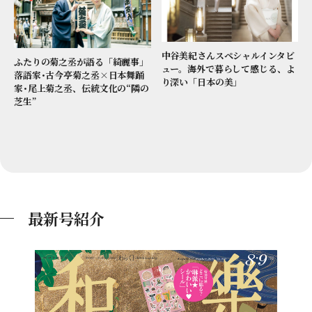
中谷美紀さんスペシャルインタビ
ふたりの菊之丞が語る「綺麗事」
ュー。海外で暮らして感じる、よ
落語家･古今亭菊之丞×日本舞踊
り深い「日本の美」
家･尾上菊之丞、伝統文化の“隣の
芝生”
最新号紹介