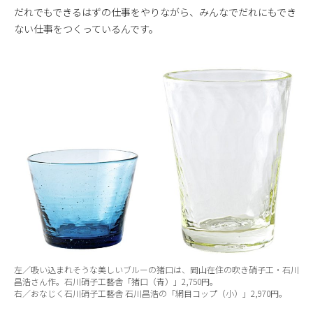
だれでもできるはずの仕事をやりながら、みんなでだれにもでき
ない仕事をつくっているんです。
左／吸い込まれそうな美しいブルーの猪口は、岡山在住の吹き硝子工・石川
昌浩さん作。石川硝子工藝舎「猪口（青）」2,750円。
右／おなじく石川硝子工藝舎 石川昌浩の「網目コップ（小）」2,970円。