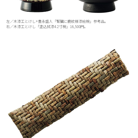
左／木漆工とけし+豊永盛人「腎臓に鹿紋様漆絵椀」参考品。
右／木漆工とけし「塗込拭漆4.2寸椀」16,500円。