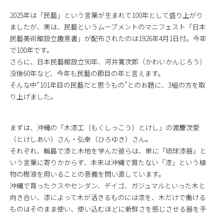
2025年は「民藝」という言葉が生まれて100年として盛り上がり
ましたが、実は、民藝というムーブメントのマニフェスト「日本
民藝美術館設立趣意書」が配布されたのは1926年4月1日付。今年
で100年です。
さらに、日本民藝館設立90年、河井寛次郎（かわいかんじろう）
没後60年など、今年も民藝の節目の年と言えます。
そんな中“101年目の民藝だと思うもの”とのお題に、3組の方を取
り上げました。
まずは、沖縄の「木漆工（もくしっこう）とけし」の渡慶次愛
（とけしあい）さん・弘幸（ひろゆき）さん。
それぞれ、輪島で漆と木地を学んだ彼らは、単に「琉球漆器」と
いう言葉に寄りかからず、本来は沖縄で育たない「漆」という植
物の樹液を用いることの意義を問い直しています。
沖縄で育ったクスやセンダン、デイゴ、ガジュマルといった木と
向き合い、漆によって木が活きるものには漆を、木だけで働ける
ものはそのまま使い、使い込むほどに新鮮さを感じさせる器を手