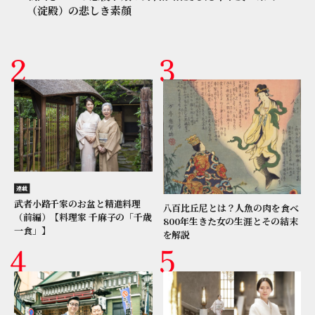
（淀殿）の悲しき素顔
連載
武者小路千家のお盆と精進料理
八百比丘尼とは？人魚の肉を食べ
（前編）【料理家 千麻子の「千歳
800年生きた女の生涯とその結末
一食」】
を解説