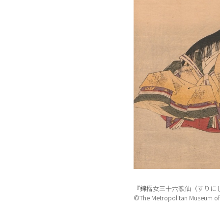
『錦摺女三十六歌仙（すりに
©The Metropolitan Museum of 