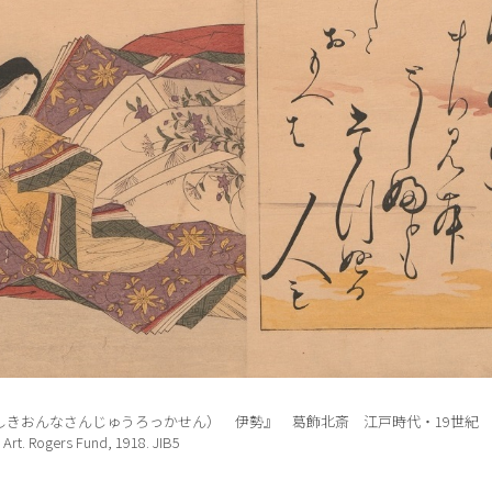
しきおんなさんじゅうろっかせん） 伊勢』 葛飾北斎 江戸時代・19世
Art. Rogers Fund, 1918. JIB5