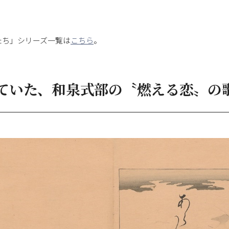
たち」シリーズ一覧は
こちら
。
ていた、和泉式部の〝燃える恋〟の