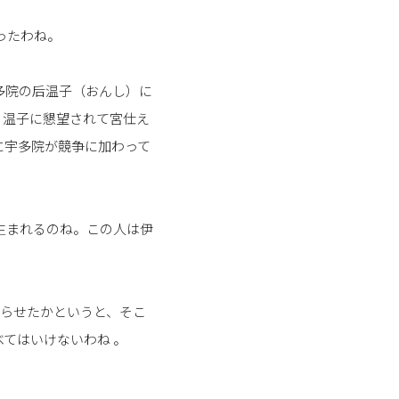
ったわね。
多院の后温子（おんし）に
。温子に懇望されて宮仕え
に宇多院が競争に加わって
生まれるのね。この人は伊
暮らせたかというと、そこ
てはいけないわね 。