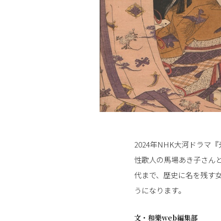
2024年NHK大河ドラ
性歌人の馬場あき子さん
代まで、歴史に名を残す
うになります。
文・
和樂web編集部