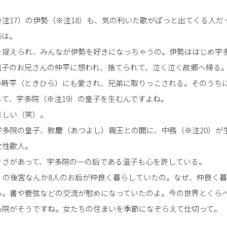
注17）の伊勢（※注18）も、気の利いた歌がぱっと出てくる人だ
勢は。
を捉えられ、みんなが伊勢を好きになっちゃうの。伊勢ははじめ宇
温子のお兄さんの仲平に想われ、捨てられて、泣く泣く故郷へ帰る
の時平（ときひら）にも愛され、兄弟に取りっこされる。そのうち
て、宇多院（※注19）の皇子を生むんですよね。
ましい（笑）。
宇多院の皇子、敦慶（あつよし）親王との間に、中務（※注20）が
女性歌人。
きさがあって、宇多院の一の后である温子も心を許している。
）の後宮なんか8人のお后が仲良く暮らしていたの。なぜ、仲良く
ら。書や管弦などの交流が慰めになっていたのよ。今の世界とくらべ
条院がそうですね。女たちの住まいを季節になぞらえて仕切って。