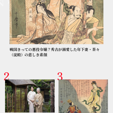
戦国きっての悪役令嬢？秀吉が溺愛した年下妻・茶々
（淀殿）の悲しき素顔