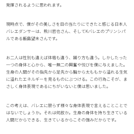
発揮されるように思われます。
現時点で、僕がその美しさを目の当たりにできたと感じる日本人
バレエダンサーは、熊川哲也さん、そしてKバレエのプリンシパ
ルである飯島望未さんです。
お二人は性別も違えば体格も違う、踊り方も違う。しかしたった
一つの身体と心から、唯一無二の興奮や悦びを僕に与えました。
生身の人間がその指先から足先から胸から太ももから溢れる生気
に溢れたエネルギーを見るものにぶつける。この行為こそが、ま
さしく身体表現であるにちがいないと僕は思いました。
この考えは、バレエに限らず様々な身体表現で言えることことで
はないでしょうか。それは何故か。生身の身体を持ち生きている
人間だからできる、生きているからこその強みだからです。