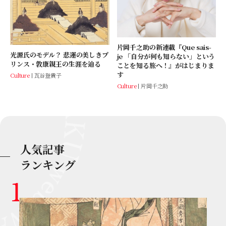
片岡千之助の新連載『Que sais-
光源氏のモデル？ 悲運の美しきプ
je 「自分が何も知らない」という
リンス・敦康親王の生涯を辿る
ことを知る旅へ！』がはじまりま
す
Culture
瓦谷登貴子
Culture
片岡千之助
人気記事
ランキング