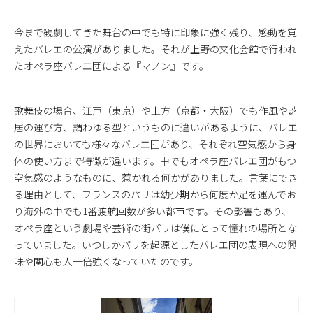
今まで観劇してきた舞台の中でも特に印象に強く残り、感動を覚
えたバレエの公演がありました。それが上野の文化会館で行われ
たオペラ座バレエ団による『マノン』です。
歌舞伎の場合、江戸（東京）や上方（京都・大阪）でも作風や芝
居の運び方、謂わゆる型というものに違いがあるように、バレエ
の世界においても様々なバレエ団があり、それぞれ空気感から身
体の使い方まで特徴が違います。中でもオペラ座バレエ団がもつ
空気感のようなものに、惹かれる何かがありました。言葉にでき
る理由として、フランスのパリは幼少期から何度か足を運んでお
り海外の中でも1番渡航回数が多い都市です。その影響もあり、
オペラ座という劇場や芸術の街パリは僕にとって憧れの場所とな
っていました。いつしかパリを起源としたバレエ団の表現への興
味や関心も人一倍強くなっていたのです。