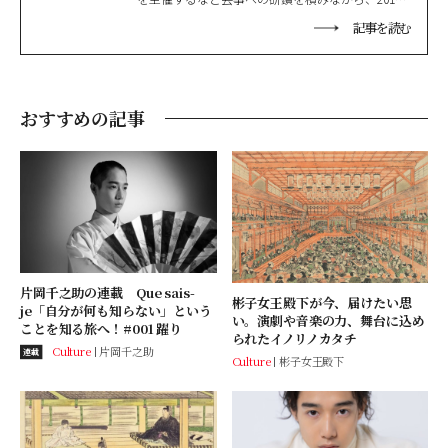
年にはペニンシュラ・パリにて歌舞伎舞踊を披
記事を読む
露、2020年『カルティエ』腕時計パシャのアチバ
ー（達成者）に選ばれる。また昨今では大学に復
学しながら、主演映画を続けて勤め、現代劇舞
台、ドラマと様々な分野で表現者として邁進して
いる。
おすすめの記事
片岡千之助の連載 Que sais-
彬子女王殿下が今、届けたい思
je「自分が何も知らない」という
い。演劇や音楽の力、舞台に込め
ことを知る旅へ！#001 躍り
られたイノリノカタチ
Culture
片岡千之助
連載
Culture
彬子女王殿下