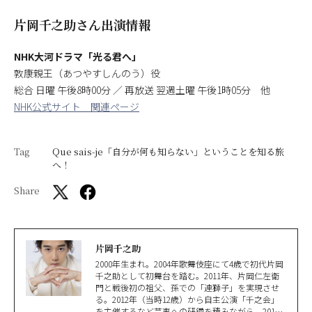
片岡千之助さん出演情報
NHK大河ドラマ「光る君へ」
敦康親王（あつやすしんのう）役
総合 日曜 午後8時00分 ／ 再放送 翌週土曜 午後1時05分 他
NHK公式サイト 関連ページ
Tag
Que sais-je「自分が何も知らない」ということを知る旅
へ！
Share
片岡千之助
2000年生まれ。2004年歌舞伎座にて4歳で初代片岡
千之助として初舞台を踏む。2011年、片岡仁左衛
門と戦後初の祖父、孫での「連獅子」を実現させ
る。2012年（当時12歳）から自主公演「千之会」
を主催するなど芸事への研鑽を積みながら、2017