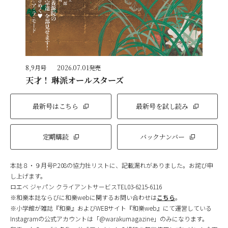
8,9月号
2026.07.01発売
天才！ 琳派オールスターズ
最新号はこちら
最新号を試し読み
定期購読
バックナンバー
本誌８・９月号P.208の協力社リストに、記載漏れがありました。お詫び申
し上げます。
ロエベ ジャパン クライアントサービスTEL03-6215-6116
※和樂本誌ならびに和樂webに関するお問い合わせは
こちら
。
※小学館が雑誌『和樂』およびWEBサイト『和樂web』にて運営している
Instagramの公式アカウントは「@warakumagazine」のみになります。