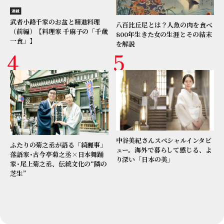
連載
武者小路千家のお盆と精進料理
八百比丘尼とは？人魚の肉を食べ
（前編）【料理家 千麻子の「千歳
800年生きた女の生涯とその結末
一食」】
を解説
中谷美紀さんスペシャルインタビ
ふたりの菊之丞が語る「綺麗事」
ュー。海外で暮らして感じる、よ
落語家･古今亭菊之丞×日本舞踊
り深い「日本の美」
家･尾上菊之丞、伝統文化の“隣の
芝生”