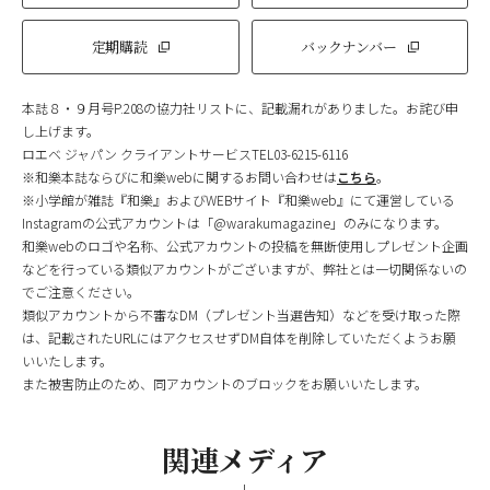
定期購読
バックナンバー
本誌８・９月号P.208の協力社リストに、記載漏れがありました。お詫び申
し上げます。
ロエベ ジャパン クライアントサービスTEL03-6215-6116
※和樂本誌ならびに和樂webに関するお問い合わせは
こちら
。
※小学館が雑誌『和樂』およびWEBサイト『和樂web』にて運営している
Instagramの公式アカウントは「@warakumagazine」のみになります。
和樂webのロゴや名称、公式アカウントの投稿を無断使用しプレゼント企画
などを行っている類似アカウントがございますが、弊社とは一切関係ないの
でご注意ください。
類似アカウントから不審なDM（プレゼント当選告知）などを受け取った際
は、記載されたURLにはアクセスせずDM自体を削除していただくようお願
いいたします。
また被害防止のため、同アカウントのブロックをお願いいたします。
関連メディア