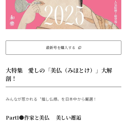
最新号を購入する
大特集 愛しの「美仏（みほとけ）」大解
剖！
みんなが惹かれる〝推し仏様〟を日本中から厳選！
Part1●作家と美仏 美しい邂逅