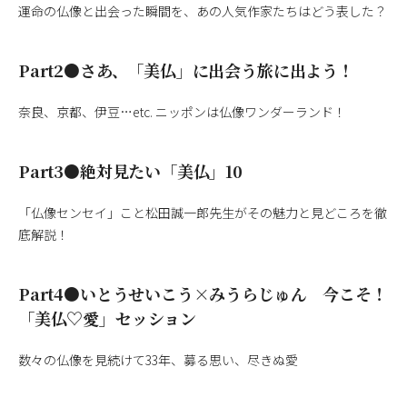
運命の仏像と出会った瞬間を、あの人気作家たちはどう表した？
Part2●さあ、「美仏」に出会う旅に出よう！
奈良、京都、伊豆…etc. ニッポンは仏像ワンダーランド！
Part3●絶対見たい「美仏」10
「仏像センセイ」こと松田誠一郎先生がその魅力と見どころを徹
底解説！
Part4●いとうせいこう×みうらじゅん 今こそ！
「美仏♡愛」セッション
数々の仏像を見続けて33年、募る思い、尽きぬ愛