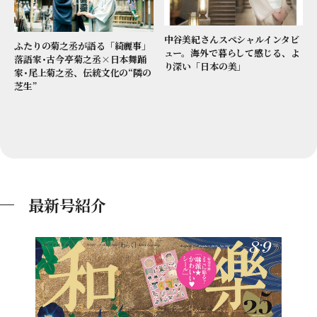
中谷美紀さんスペシャルインタビ
ふたりの菊之丞が語る「綺麗事」
ュー。海外で暮らして感じる、よ
落語家･古今亭菊之丞×日本舞踊
り深い「日本の美」
家･尾上菊之丞、伝統文化の“隣の
芝生”
最新号紹介