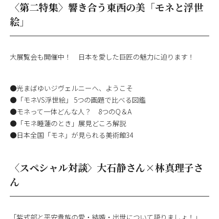
〈第二特集〉響き合う東西の美「モネと浮世
絵」
大展覧会も開催中！ 日本を愛した巨匠の魅力に迫ります！
●光まばゆいジヴェルニーへ、ようこそ
●「モネVS浮世絵」 5つの画題で比べる図鑑
●モネって一体どんな人？ 8つのQ＆A
●「モネ睡蓮のとき」展見どころ解説
●日本全国「モネ」が見られる美術館34
〈スペシャル対談〉大石静さん×林真理子さ
ん
「紫式部と平安貴族の愛・結婚・出世について語りましょ！」