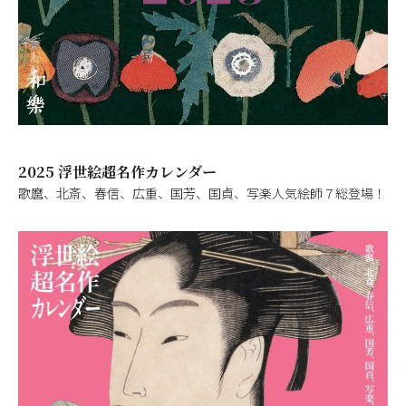
2025 浮世絵超名作カレンダー
歌麿、北斎、春信、広重、国芳、国貞、写楽人気絵師７総登場！