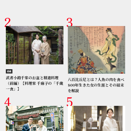
連載
武者小路千家のお盆と精進料理
八百比丘尼とは？人魚の肉を食べ
（前編）【料理家 千麻子の「千歳
800年生きた女の生涯とその結末
一食」】
を解説