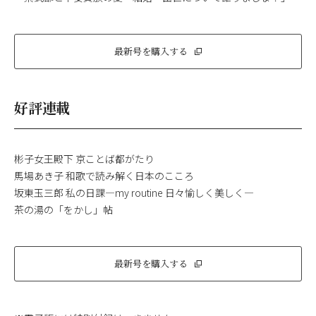
最新号を購入する
好評連載
彬子女王殿下 京ことば都がたり
馬場あき子 和歌で読み解く日本のこころ
坂東玉三郎 私の日課―my routine 日々愉しく美しく―
茶の湯の「をかし」帖
最新号を購入する