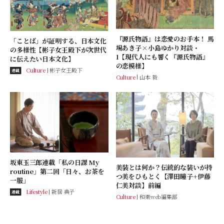
『源氏物語』は恋愛のお手本！ 馬
「ことば」が証明する、日本文化
場あき子×小島ゆかり対談・
の多様性【彬子女王殿下が次世代
1【現代人にも響く『源氏物語』
に伝えたい日本文化】
の恋模様】
Culture
彬子女王殿下
連載
Culture
山本 毅
坂東玉三郎連載「私の日課 My
美装とは何か？伝統的な装いが持
routine」第二回「日々、お茶を
つ美をひもとく【澤田瞳子+伊藤
一服」
仁美対談】前編
Lifestyle
新居 典子
連載
Culture
和樂web編集部