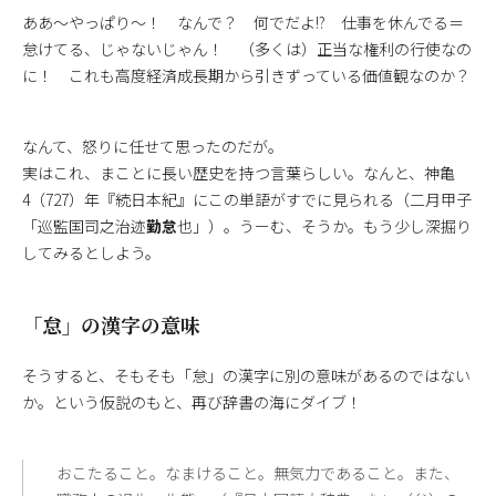
ああ～やっぱり～！ なんで？ 何でだよ!? 仕事を休んでる＝
怠けてる、じゃないじゃん！ （多くは）正当な権利の行使なの
に！ これも高度経済成長期から引きずっている価値観なのか？
なんて、怒りに任せて思ったのだが。
実はこれ、まことに長い歴史を持つ言葉らしい。なんと、神亀
4（727）年『続日本紀』にこの単語がすでに見られる（二月甲子
「巡監国司之治迹
勤怠
也」）。うーむ、そうか。もう少し深掘り
してみるとしよう。
「怠」の漢字の意味
そうすると、そもそも「怠」の漢字に別の意味があるのではない
か。という仮説のもと、再び辞書の海にダイブ！
おこたること。なまけること。無気力であること。また、