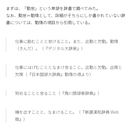
まずは、「勤怠」という単語を辞書で調べてみた。
なお、勤怠＝勤惰として、詳細がそちらにしか書かれていない辞
書については、勤惰の項目から引用している。
仕事に励むことと怠けること。また、出勤と欠勤。勤惰
（きんだ）。（『デジタル大辞泉』）
仕事にはげむこととなまけ怠ること。出勤と欠勤。出席と
欠席（『日本国語大辞典』勤惰の項より）
努めることと怠ること（『角川類語新辞典』）
精を出すことと、なまけること。（『新選漢和辞典 Web
版』）