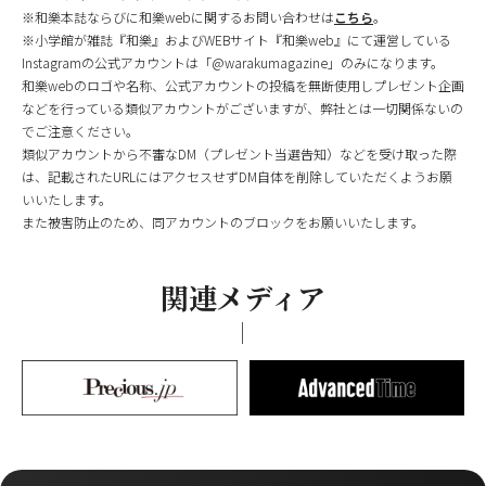
※和樂本誌ならびに和樂webに関するお問い合わせは
こちら
。
※小学館が雑誌『和樂』およびWEBサイト『和樂web』にて運営している
Instagramの公式アカウントは「@warakumagazine」のみになります。
和樂webのロゴや名称、公式アカウントの投稿を無断使用しプレゼント企画
などを行っている類似アカウントがございますが、弊社とは一切関係ないの
でご注意ください。
類似アカウントから不審なDM（プレゼント当選告知）などを受け取った際
は、記載されたURLにはアクセスせずDM自体を削除していただくようお願
いいたします。
また被害防止のため、同アカウントのブロックをお願いいたします。
関連メディア