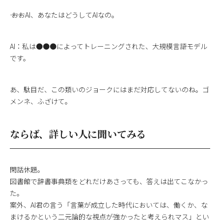
―― おおAI、あなたはどうしてAIなの。
AI：私は●●●によってトレーニングされた、大規模言語モデル
です。
あ、駄目だ、この類いのジョークにはまだ対応してないのね。ゴ
メンネ、ふざけて。
ならば、詳しい人に聞いてみる
閑話休題。
図書館で辞書事典類をどれだけあさっても、答えは出てこなかっ
た。
案外、AI君の言う「言葉が成立した時代においては、働くか、な
まけるかという二元論的な視点が強かったと考えられマス」とい