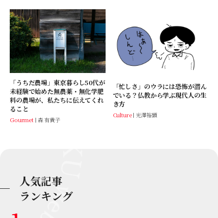
「うちだ農場」東京暮らし50代が
「忙しさ」のウラには恐怖が潜ん
未経験で始めた無農薬・無化学肥
でいる？仏教から学ぶ現代人の生
料の農場が、私たちに伝えてくれ
き方
ること
Culture
光澤裕顕
Gourmet
森 有貴子
人気記事
ランキング