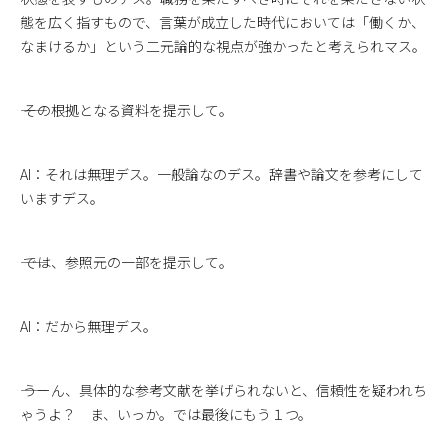
態を広く指すもので、言葉が成立した時代においては「働くか、
なまけるか」という二元論的な視点が強かったと考えられマス。
―― その根拠となる資料を提示して。
AI：それは無理デス。一般論なのデス。辞書や論文を参考にして
いますデス。
―― では、参照元の一部を提示して。
AI：だから無理デス。
―― うーん、具体的な参考文献を挙げられないと、信頼性を疑われち
ゃうよ？ ま、いっか。では最後にもう１つ。