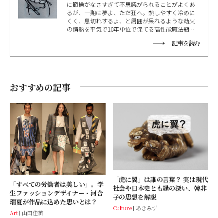
に節操がなさすぎて不思議がられることがよくあ
るが、一期は夢よ、ただ狂へ。熱しやすく冷めに
くく、息切れするよ、と周囲が呆れるような劫火
の情熱を平気で10年単位で保てる高性能魔法瓶。
日本刀剣は永遠の恋人。愛ハムスターに日々齧ら
記事を読む
れるのが本業。
おすすめの記事
「虎に翼」は誰の言葉？ 実は現代
「すべての労働者は美しい」。学
社会や日本史とも縁の深い、韓非
生ファッションデザイナー・河合
子の思想を解説
瑠夏が作品に込めた思いとは？
Culture
あきみず
Art
山田佳苗