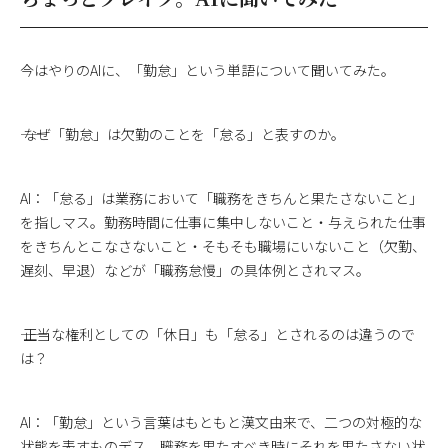
今はやりのAIに、「勤怠」という単語について聞いてみた。
―― なぜ「勤怠」は欠勤のことを「怠る」と表すのか。
AI：「怠る」は業務において「職務をきちんと果たさないこと」
を指しマス。勤務時間に仕事に集中しないこと・与えられた仕事
をきちんとこなさないこと・そもそも職場にいないこと（欠勤、
遅刻、早退）などが「職務怠慢」の具体例とされマス。
―― 正当な権利としての「休日」も「怠る」とされるのは違うので
は？
AI：「勤怠」という言葉はもともと漢文由来で、二つの対極的な
状態を表すものデス。職務を果たすべき時にそれを果たさない状