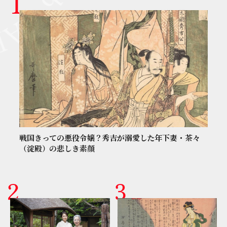
戦国きっての悪役令嬢？秀吉が溺愛した年下妻・茶々
（淀殿）の悲しき素顔