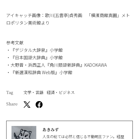
アイキャッチ画像：歌川(五雲亭)貞秀画 「横濱商館真圖」メト
ロポリタン美術館より
参考文献
・『デジタル大辞泉』小学館
・『日本国語大辞典』小学館
・大野晋・浜西正人『角川類語新辞典』KADOKAWA
・『新選漢和辞典 Web版』小学館
Tag
文学・言語
経済・ビジネス
Share
あきみず
人生の総ては必然と信じる不動明王ファン。経歴