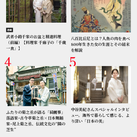
連載
武者小路千家のお盆と精進料理
八百比丘尼とは？人魚の肉を食べ
（前編）【料理家 千麻子の「千歳
800年生きた女の生涯とその結末
一食」】
を解説
中谷美紀さんスペシャルインタビ
ふたりの菊之丞が語る「綺麗事」
ュー。海外で暮らして感じる、よ
落語家･古今亭菊之丞×日本舞踊
り深い「日本の美」
家･尾上菊之丞、伝統文化の“隣の
芝生”