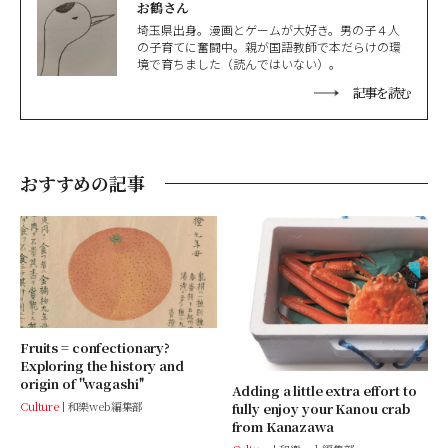
お鶴さん
埼玉県出身。漫画とゲームが大好き。男の子４人
の子育てに奮闘中。親が国語教師で本だらけの環
境で育ちました（読んではいない）。
記事を読む
おすすめの記事
Fruits = confectionary?
Exploring the history and
origin of ''wagashi''
Adding a little extra effort to
Culture
和樂web編集部
fully enjoy your Kanou crab
from Kanazawa