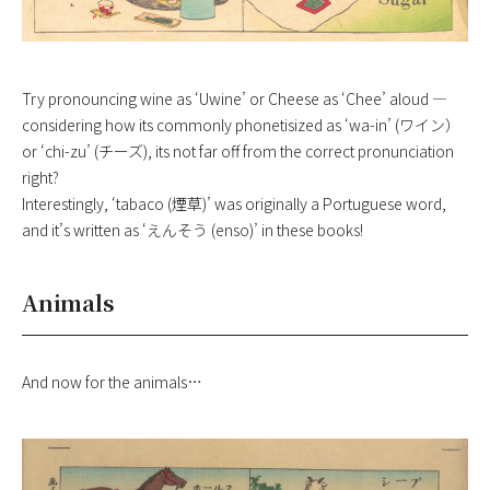
Try pronouncing wine as ‘Uwine’ or Cheese as ‘Chee’ aloud —
considering how its commonly phonetisized as ‘wa-in’ (ワイン）
or ‘chi-zu’ (チーズ), its not far off from the correct pronunciation
right?
Interestingly, ‘tabaco (煙草)’ was originally a Portuguese word,
and it’s written as ‘えんそう (enso)’ in these books!
Animals
And now for the animals…