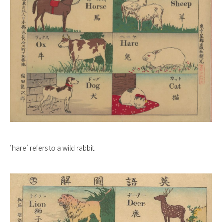
‘hare’ refers to a wild rabbit.