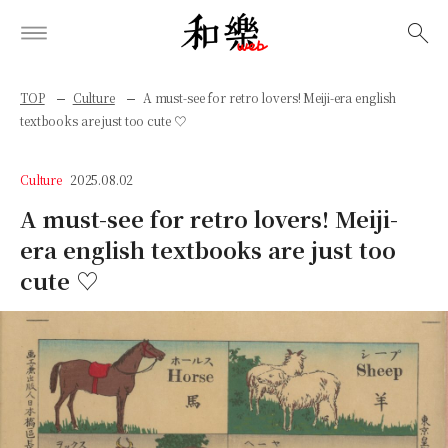
検索
TOP
Culture
A must-see for retro lovers! Meiji-era english
textbooks are just too cute ♡
Culture
2025.08.02
A must-see for retro lovers! Meiji-
era english textbooks are just too
cute ♡