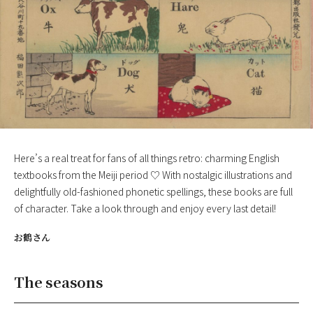
Here’s a real treat for fans of all things retro: charming English
textbooks from the Meiji period ♡ With nostalgic illustrations and
delightfully old-fashioned phonetic spellings, these books are full
of character. Take a look through and enjoy every last detail!
お鶴さん
The seasons