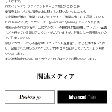
し上げます。
ロエベ ジャパン クライアントサービスTEL03-6215-6116
※和樂本誌ならびに和樂webに関するお問い合わせは
こちら
。
※小学館が雑誌『和樂』およびWEBサイト『和樂web』にて運営している
Instagramの公式アカウントは「@warakumagazine」のみになります。
和樂webのロゴや名称、公式アカウントの投稿を無断使用しプレゼント企画
などを行っている類似アカウントがございますが、弊社とは一切関係ないの
でご注意ください。
類似アカウントから不審なDM（プレゼント当選告知）などを受け取った際
は、記載されたURLにはアクセスせずDM自体を削除していただくようお願
いいたします。
また被害防止のため、同アカウントのブロックをお願いいたします。
関連メディア