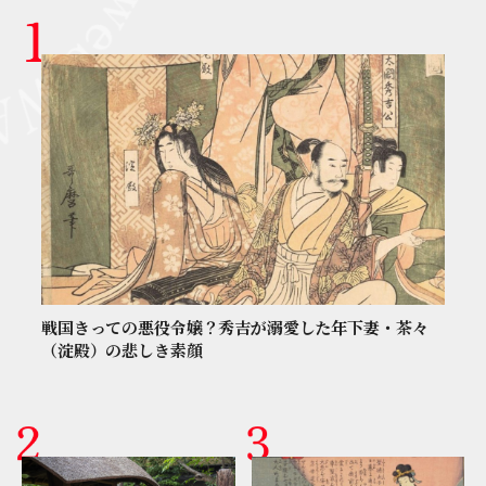
戦国きっての悪役令嬢？秀吉が溺愛した年下妻・茶々
（淀殿）の悲しき素顔