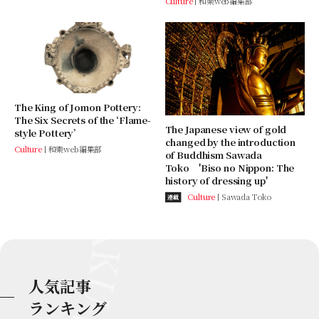
Culture
和樂web編集部
The King of Jomon Pottery:
The Six Secrets of the ‘Flame-
The Japanese view of gold
style Pottery’
changed by the introduction
Culture
和樂web編集部
of Buddhism Sawada
Toko 'Biso no Nippon: The
history of dressing up'
Culture
Sawada Toko
連載
人気記事
ランキング