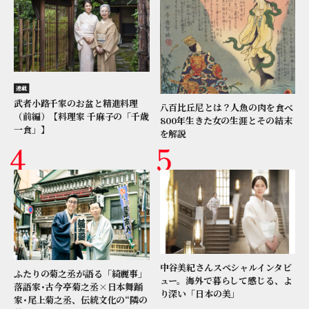
連載
武者小路千家のお盆と精進料理
八百比丘尼とは？人魚の肉を食べ
（前編）【料理家 千麻子の「千歳
800年生きた女の生涯とその結末
一食」】
を解説
中谷美紀さんスペシャルインタビ
ふたりの菊之丞が語る「綺麗事」
ュー。海外で暮らして感じる、よ
落語家･古今亭菊之丞×日本舞踊
り深い「日本の美」
家･尾上菊之丞、伝統文化の“隣の