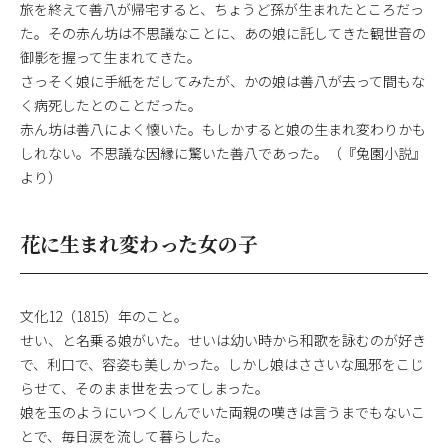
旅を終えて善八が帰宅すると、ちょうど孫が生まれたところだっ
た。その赤ん坊は不思議なことに、あの娘に託してきた観世音の
御影を握って生まれてきた。
さっそく娘に手紙をだしてみたが、かの娘は善八が去って間もな
く病死したとのことだった。
赤ん坊は善八によく懐いた。もしかすると娘の生まれ変わりかも
しれない。不思議な因縁に驚いた善八であった。（『兔園小説』
より）
花に生まれ変わった女の子
文化12（1815）年のこと。
せい、と名乗る娘がいた。せいは幼い時から和歌を詠むのが好き
で、利口で、容姿も美しかった。しかし娘はささいな風邪をこじ
らせて、そのまま世を去ってしまった。
娘を玉のようにいつくしんでいた両親の嘆きは言うまでもないこ
とで、毎日涙を流して暮らした。