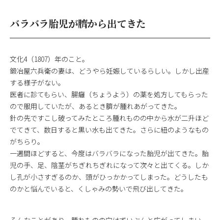
バラバラ胎児が臍から出てきた
文化4（1807）年のこと。
鍛冶屋六兵衛の妻は、どうやら妊娠しているらしい。しかし出産
する様子がない。
医者に診てもらい、腸癰（ちょうよう）の薬を処方してもらった
ので服用していたが、あるとき臍が腫れあがってきた。
針の先ですこし破ってみたところ腫れものの中から水が二升ほど
でてきて、数日すると黒い水も出てきた。さらに紐のようなもの
がちらり。
一週間ほどすると、今度はバラバラになった胎児が出てきた。胎
児の手、足、陰茎がちぎれちぎれになって次々と出てくる。しか
し孔が小さすぎるのか、頭がひっかかってしまった。どうしたも
のかと悩んでいると、くしゃみの勢いで飛び出してきた。
そんなことがあり、腫れものの穴はずいぶんと広がってしまい、