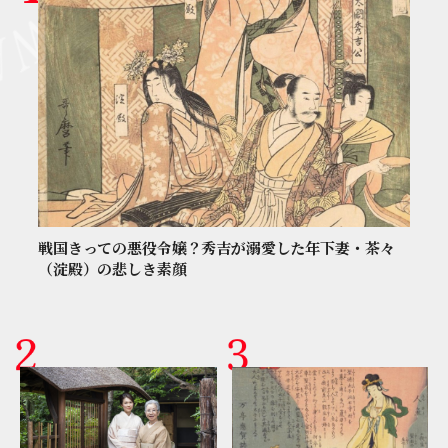
戦国きっての悪役令嬢？秀吉が溺愛した年下妻・茶々
（淀殿）の悲しき素顔