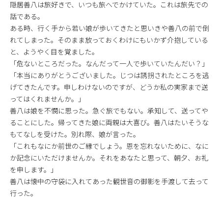
隠居善八は旅好きで、いつも旅へでかけていた。これは旅先での
話である。
ある時、行く手から若い娘が歩いてきたと思いきや善八の前で倒
れてしまった。そのまま放っておくわけにもいかず介抱している
と、ようやく目を覚ました。
「危ないところだった。なんだって一人で歩いていたんだい？」
「本当にありがとうございました。じつは誘拐されたところを逃
げてきたんです。申しわけないのですが、どうか私の実家まで送
ってはくれませんか。」
善八は娘を不憫に思った。急ぐ旅でもない。承知して、送ってや
ることにした。帰ってきた娘に両親は大喜び。善八はたいそうな
もてなしを受けた。別れ際、娘が言った。
「これもなにか前世のご縁でしょう。恩を忘れないために、なに
か記念にいただけませんか。それをあなたと思って、朝夕、お礼
を申します。」
善八は懐中の守袋に入れてあった観世音の御影を手渡して去って
行った。