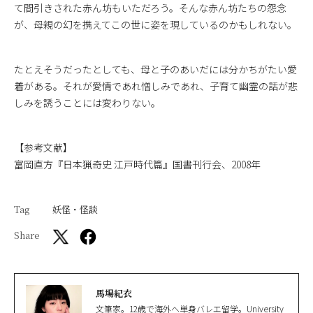
て間引きされた赤ん坊もいただろう。そんな赤ん坊たちの怨念
が、母親の幻を携えてこの世に姿を現しているのかもしれない。
たとえそうだったとしても、母と子のあいだには分かちがたい愛
着がある。それが愛情であれ憎しみであれ、子育て幽霊の話が悲
しみを誘うことには変わりない。
【参考文献】
富岡直方『日本猟奇史 江戸時代篇』国書刊行会、2008年
Tag
妖怪・怪談
Share
馬場紀衣
文筆家。12歳で海外へ単身バレエ留学。University