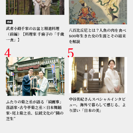
連載
武者小路千家のお盆と精進料理
八百比丘尼とは？人魚の肉を食べ
（前編）【料理家 千麻子の「千歳
800年生きた女の生涯とその結末
一食」】
を解説
中谷美紀さんスペシャルインタビ
ふたりの菊之丞が語る「綺麗事」
ュー。海外で暮らして感じる、よ
落語家･古今亭菊之丞×日本舞踊
り深い「日本の美」
家･尾上菊之丞、伝統文化の“隣の
芝生”