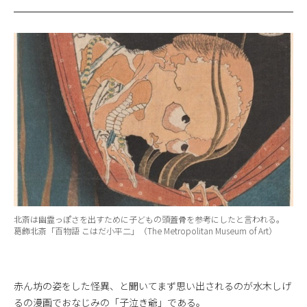
北斎は幽霊っぽさを出すために子どもの頭蓋骨を参考にしたと言われる。
葛飾北斎「百物語 こはだ小平二」（The Metropolitan Museum of Art）
赤ん坊の姿をした怪異、と聞いてまず思い出されるのが水木しげ
るの漫画でおなじみの「子泣き爺」である。