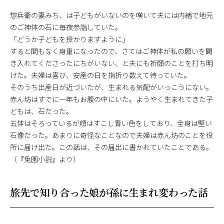
惣兵衛の妻みち、は子どもがいないのを嘆いて夫には内緒で地元
のご神体の石に毎夜参詣していた。
「どうか子どもを授かりますように」
すると間もなく身重になったので、さてはご神体が私の願いを聞
き入れてくださったにちがいない、と夫にも祈願のことを打ち明
けた。夫婦は喜び、安産の日を指折り数えて待っていた。
そのうち出産日が近づいたが、生まれる気配がいっこうにない。
赤ん坊はすでに一年もお腹の中にいた。ようやく生まれてきた子
どもは、石だった。
五体はそろっているが顔はすこし青い色をしており、全身は堅い
石像だった。あまりに奇怪なことなので夫婦は赤ん坊のことを役
所に届け出た。この話は、その届出に書かれていたことである。
（『兔園小説』より）
旅先で知り合った娘が孫に生まれ変わった話