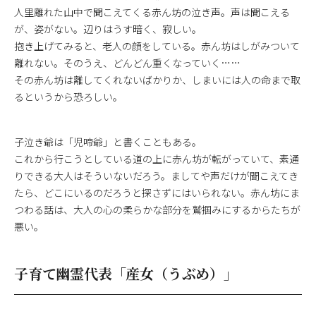
人里離れた山中で聞こえてくる赤ん坊の泣き声。声は聞こえる
が、姿がない。辺りはうす暗く、寂しい。
抱き上げてみると、老人の顔をしている。赤ん坊はしがみついて
離れない。そのうえ、どんどん重くなっていく……
その赤ん坊は離してくれないばかりか、しまいには人の命まで取
るというから恐ろしい。
子泣き爺は「児啼爺」と書くこともある。
これから行こうとしている道の上に赤ん坊が転がっていて、素通
りできる大人はそういないだろう。ましてや声だけが聞こえてき
たら、どこにいるのだろうと探さずにはいられない。赤ん坊にま
つわる話は、大人の心の柔らかな部分を鷲掴みにするからたちが
悪い。
子育て幽霊代表「産女（うぶめ）」