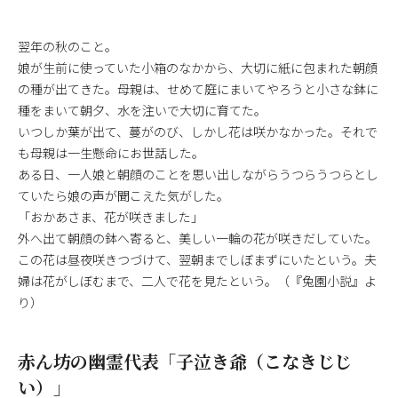
翌年の秋のこと。
娘が生前に使っていた小箱のなかから、大切に紙に包まれた朝顔
の種が出てきた。母親は、せめて庭にまいてやろうと小さな鉢に
種をまいて朝夕、水を注いで大切に育てた。
いつしか葉が出て、蔓がのび、しかし花は咲かなかった。それで
も母親は一生懸命にお世話した。
ある日、一人娘と朝顔のことを思い出しながらうつらうつらとし
ていたら娘の声が聞こえた気がした。
「おかあさま、花が咲きました」
外へ出て朝顔の鉢へ寄ると、美しい一輪の花が咲きだしていた。
この花は昼夜咲きつづけて、翌朝までしぼまずにいたという。夫
婦は花がしぼむまで、二人で花を見たという。（『兔園小説』よ
り）
赤ん坊の幽霊代表「子泣き爺（こなきじじ
い）」