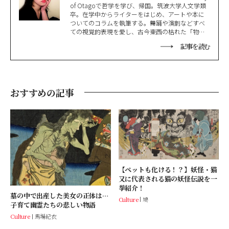
of Otagoで哲学を学び、帰国。筑波大学人文学類
卒。在学中からライターをはじめ、アートや本に
ついてのコラムを執筆する。舞踊や演劇などすべ
ての視覚的表現を愛し、古今東西の枯れた「物
語」を集める古書蒐集家でもある。古本を漁り、
記事を読む
劇場へ行き、その間に原稿を書く。古いものばか
り追いかけているせいでいつも世間から取り残さ
れている。
おすすめの記事
【ペットも化ける！？】妖怪・猫
又に代表される猫の妖怪伝説を一
挙紹介！
墓の中で出産した美女の正体は…
Culture
鳩
子育て幽霊たちの悲しい物語
Culture
馬場紀衣