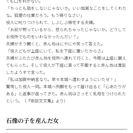
ても口を利かない。
「ちっとも話をしないじゃないか。いい加減なことをしてくれた
な。狐狸の仕業だろう。もう帰りなさい」
役人に叱りつけられて、しぶしぶ帰宅する夫婦。
「お前が黙っているから、怒られちゃったじゃないか。どうして
お役所でものをいわなかったんだい？」
夫婦がそう聞くと、赤ん坊はにやにや笑って答えた。
「役人どもが上座にいて、私を下座に置いたからさ」
夫婦がふたたび赤ん坊を役所へ連れて行くと、今度は上座に据え
てもらった。そして役人が下座に直って平服すると赤ん坊は満足
したようすで言った。
「私は加賀中納言なり。早々本城へ遣わすようにいたせ！」
驚愕した役人一同。本城へ飛脚をもって届け出ると「心あたりが
ある」と返事が返ってきた。赤ん坊はさっそく乳母をつけられた
という。（『街談文文集』より）
石像の子を産んだ女