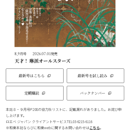
8,9月号
2026.07.01発売
天才！ 琳派オールスターズ
最新号はこちら
最新号を試し読み
定期購読
バックナンバー
本誌８・９月号P.208の協力社リストに、記載漏れがありました。お詫び申
し上げます。
ロエベ ジャパン クライアントサービスTEL03-6215-6116
※和樂本誌ならびに和樂webに関するお問い合わせは
こちら
。