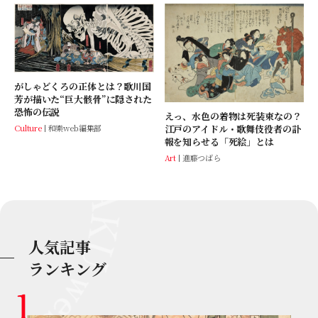
がしゃどくろの正体とは？歌川国
芳が描いた“巨大骸骨”に隠された
恐怖の伝説
えっ、水色の着物は死装束なの？
Culture
和樂web編集部
江戸のアイドル・歌舞伎役者の訃
報を知らせる「死絵」とは
Art
進藤つばら
人気記事
ランキング