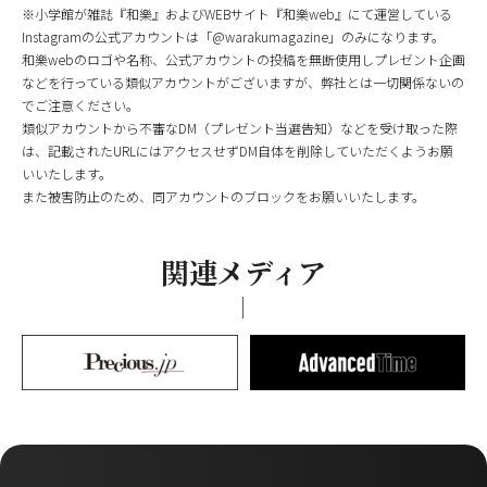
※小学館が雑誌『和樂』およびWEBサイト『和樂web』にて運営している
Instagramの公式アカウントは「@warakumagazine」のみになります。
和樂webのロゴや名称、公式アカウントの投稿を無断使用しプレゼント企画
などを行っている類似アカウントがございますが、弊社とは一切関係ないの
でご注意ください。
類似アカウントから不審なDM（プレゼント当選告知）などを受け取った際
は、記載されたURLにはアクセスせずDM自体を削除していただくようお願
いいたします。
また被害防止のため、同アカウントのブロックをお願いいたします。
関連メディア