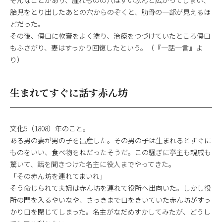
胎児をとり出したあとの穴からのぞくと、肋骨の一部が見えるほ
どだった。
その後、傷口に軟膏をよく塗り、治療をつづけていたところ傷口
もふさがり、妻はすっかり回復したという。（『一話一言』よ
り）
生まれてすぐに話す赤ん坊
文化5（1808）年のこと。
ある男の妻が男の子を出産した。その男の子は生まれるとすぐに
ものをいい、食べ物をねだったそうだ。この騒ぎに亭主も親戚も
驚いて、話を聞きつけた名主に役人までやってきた。
「その赤ん坊を連れてまいれ」
そう命じられて夫婦は赤ん坊を連れて役所へ出向いた。しかし役
所の門を入るやいなや、さっきまで口をきいていた赤ん坊がすっ
かり口を閉じてしまった。名主がなだめすかしてみたが、どうし