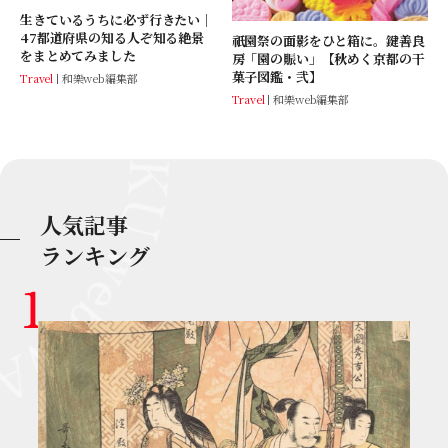
生きているうちに必ず行きたい｜
47都道府県の知る人ぞ知る絶景
祇園祭の面影をひと箱に。鍵善良
をまとめてみました
房「園の賑い」【秋めく京都の干
菓子図鑑・弐】
Travel
和樂web編集部
Travel
和樂web編集部
人気記事
ランキング