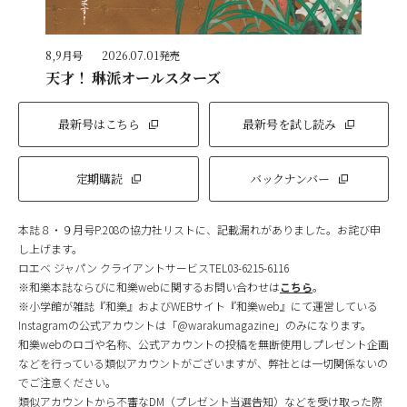
8,9月号
2026.07.01発売
天才！ 琳派オールスターズ
最新号はこちら
最新号を試し読み
定期購読
バックナンバー
本誌８・９月号P.208の協力社リストに、記載漏れがありました。お詫び申
し上げます。
ロエベ ジャパン クライアントサービスTEL03-6215-6116
※和樂本誌ならびに和樂webに関するお問い合わせは
こちら
。
※小学館が雑誌『和樂』およびWEBサイト『和樂web』にて運営している
Instagramの公式アカウントは「@warakumagazine」のみになります。
和樂webのロゴや名称、公式アカウントの投稿を無断使用しプレゼント企画
などを行っている類似アカウントがございますが、弊社とは一切関係ないの
でご注意ください。
類似アカウントから不審なDM（プレゼント当選告知）などを受け取った際