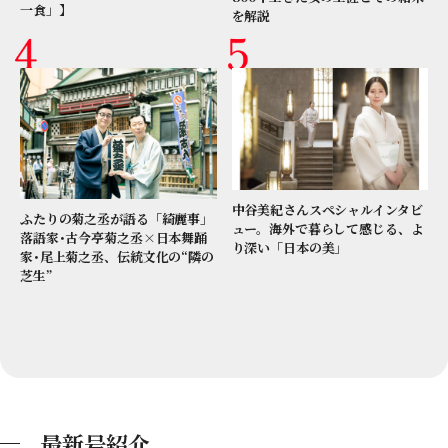
一食」】
を解説
中谷美紀さんスペシャルインタビ
ふたりの菊之丞が語る「綺麗事」
ュー。海外で暮らして感じる、よ
落語家･古今亭菊之丞×日本舞踊
り深い「日本の美」
家･尾上菊之丞、伝統文化の“隣の
芝生”
最新号紹介