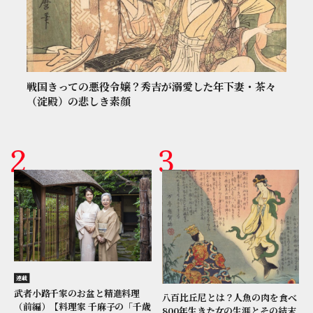
戦国きっての悪役令嬢？秀吉が溺愛した年下妻・茶々
（淀殿）の悲しき素顔
連載
武者小路千家のお盆と精進料理
八百比丘尼とは？人魚の肉を食べ
（前編）【料理家 千麻子の「千歳
800年生きた女の生涯とその結末