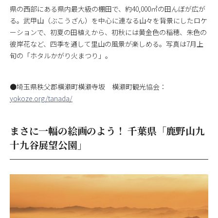
県の西部にある県内最大級の棚田で、約40,000㎡の田んぼが広が
る。武甲山（ぶこうざん）を中心に連なる山々を背景にしたロケ
ーションで、初夏の田植えから、初秋には黄金色の稲穂、朱色の
彼岸花など、四季を通して里山の風景が楽しめる。写真は7月上
旬の「ホタルかがり火まつり」。
●埼玉県秩父郡横瀬町横瀬寺坂 横瀬町観光協会：
yokoze.org/tanada/
まさに一幅の絵画のよう！ 千葉県「鹿野山九
十九谷展望公園」