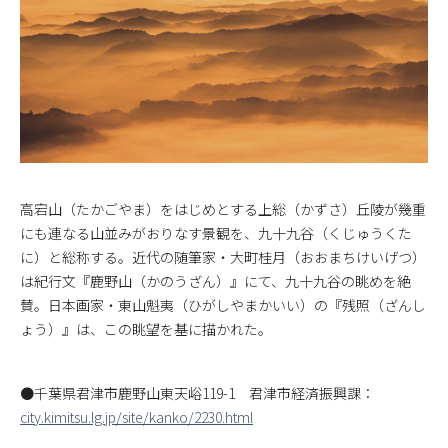
高宕山（たかごやま）をはじめとする上総（かずさ）丘陵が幾重
にも連なる山並みがおりなす景観を、九十九谷（くじゅうくた
に）と総称する。近代の随筆家・大町桂月（おおまちけいげつ）
は紀行文『鹿野山（かのうざん）』にて、九十九谷の眺めを絶
賛。日本画家・東山魁夷（ひがしやまかいい）の『残照（ざんし
ょう）』は、この眺望を基に描かれた。
●千葉県君津市鹿野山東天峪119-1 君津市経済振興課：
city.kimitsu.lg.jp/site/kanko/2230.html