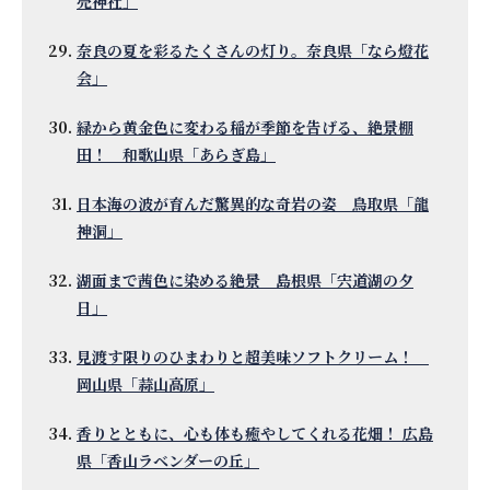
売神社」
奈良の夏を彩るたくさんの灯り。奈良県「なら燈花
会」
緑から黄金色に変わる稲が季節を告げる、絶景棚
田！ 和歌山県「あらぎ島」
日本海の波が育んだ驚異的な奇岩の姿 鳥取県「龍
神洞」
湖面まで茜色に染める絶景 島根県「宍道湖の夕
日」
見渡す限りのひまわりと超美味ソフトクリーム！
岡山県「蒜山高原」
香りとともに、心も体も癒やしてくれる花畑！ 広島
県「香山ラベンダーの丘」