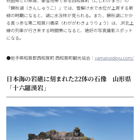
秋田県との県境、豪雪地帯である西和賀町（にしわがまち）の
「錦秋湖（きんしゅうこ）」では、雪解け水で水位が上昇する新
緑の時期になると、湖に水没林が見られる。また、錦秋湖にかか
る真っ赤な第二和賀川橋梁（わががわきょうりょう）は、JR北上
線の列車が行き来する時間帯になると、絶好の写真撮影スポット
になる。
●岩手県和賀郡西和賀町 西和賀町観光協会：
yamanoideyu.com/
日本海の岩礁に刻まれた22体の石像 山形県
「十六羅漢岩」