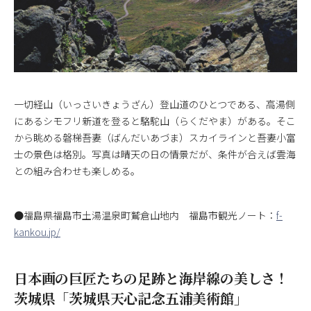
一切経山（いっさいきょうざん）登山道のひとつである、高湯側
にあるシモフリ新道を登ると駱駝山（らくだやま）がある。そこ
から眺める磐梯吾妻（ばんだいあづま）スカイラインと吾妻小富
士の景色は格別。写真は晴天の日の情景だが、条件が合えば雲海
との組み合わせも楽しめる。
●福島県福島市土湯温泉町鷲倉山地内 福島市観光ノート：
f-
kankou.jp/
日本画の巨匠たちの足跡と海岸線の美しさ！
茨城県「茨城県天心記念五浦美術館」