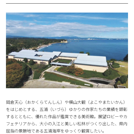
岡倉天心（おかくらてんしん）や横山大観（よこやまたいかん）
をはじめとする、五浦（いづら）ゆかりの作家たちの業績を顕彰
するとともに、優れた作品が鑑賞できる美術館。展望ロビーやカ
フェテリアから、大小の入江と美しい松林がつくり出した、県内
屈指の景勝地である五浦海岸をゆっくり観賞したい。