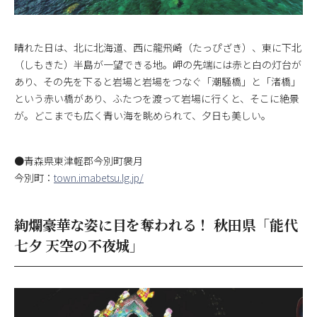
晴れた日は、北に北海道、西に龍飛崎（たっぴざき）、東に下北
（しもきた）半島が一望できる地。岬の先端には赤と白の灯台が
あり、その先を下ると岩場と岩場をつなぐ「潮騒橋」と「渚橋」
という赤い橋があり、ふたつを渡って岩場に行くと、そこに絶景
が。どこまでも広く青い海を眺められて、夕日も美しい。
●青森県東津軽郡今別町袰月
今別町：
town.imabetsu.lg.jp/
絢爛豪華な姿に目を奪われる！ 秋田県「能代
七夕 天空の不夜城」