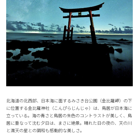
北海道の北西部、日本海に面するみさき台公園（金比羅岬）の下
に位置する金比羅神社（こんぴらじんじゃ）は、鳥居が日本海に
立っている。海の青さと鳥居の朱色のコントラストが美しく、鳥
居に重なって沈む夕日は、まさに絶景。晴れた日の夜の、天の川
と満天の星との調和も感動的な美しさ。