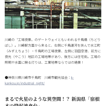
川崎の〝工場夜景〟のゲートウェイともいわれる千鳥橋（ちどり
ばし）。川崎駅方面から来ると、右側に千鳥運河を挟んで水江町
（みずえちょう）・千鳥町の工場夜景、左側に羽田空港、前方に
夜光（やこう）地区の工場地帯があり、後方には住宅街。工場の
照明や水面に映る灯りは、工業地帯ならではの絶景！
●神奈川県川崎市千鳥町 川崎市観光協会：
k-
kankou.jp/industrial_night/
まるで火星のような異空間！？ 新潟県「宿根
木の隆起波食台」