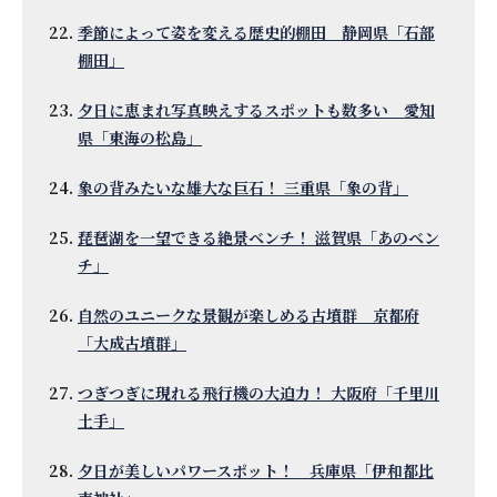
季節によって姿を変える歴史的棚田 静岡県「石部
棚田」
夕日に恵まれ写真映えするスポットも数多い 愛知
県「東海の松島」
象の背みたいな雄大な巨石！ 三重県「象の背」
琵琶湖を一望できる絶景ベンチ！ 滋賀県「あのベン
チ」
自然のユニークな景観が楽しめる古墳群 京都府
「大成古墳群」
つぎつぎに現れる飛行機の大迫力！ 大阪府「千里川
土手」
夕日が美しいパワースポット！ 兵庫県「伊和都比