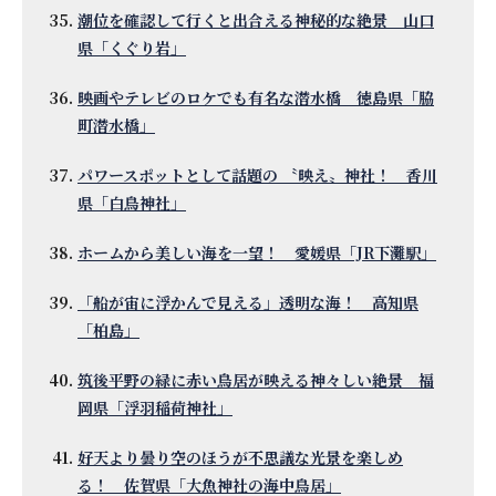
潮位を確認して行くと出合える神秘的な絶景 山口
県「くぐり岩」
映画やテレビのロケでも有名な潜水橋 徳島県「脇
町潜水橋」
パワースポットとして話題の 〝映え〟神社！ 香川
県「白鳥神社」
ホームから美しい海を一望！ 愛媛県「JR下灘駅」
「船が宙に浮かんで見える」透明な海！ 高知県
「柏島」
筑後平野の緑に赤い鳥居が映える神々しい絶景 福
岡県「浮羽稲荷神社」
好天より曇り空のほうが不思議な光景を楽しめ
る！ 佐賀県「大魚神社の海中鳥居」