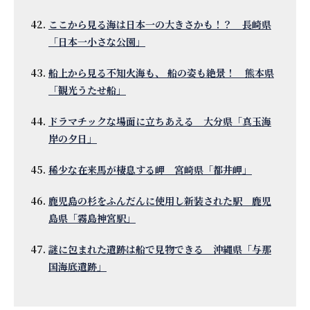
ここから見る海は日本一の大きさかも！？ 長崎県
「日本一小さな公園」
船上から見る不知火海も、 船の姿も絶景！ 熊本県
「観光うたせ船」
ドラマチックな場面に立ちあえる 大分県「真玉海
岸の夕日」
稀少な在来馬が棲息する岬 宮崎県「都井岬」
鹿児島の杉をふんだんに使用し新装された駅 鹿児
島県「霧島神宮駅」
謎に包まれた遺跡は船で見物できる 沖縄県「与那
国海底遺跡」