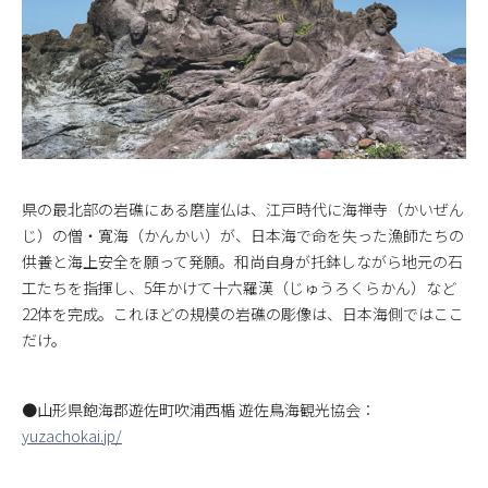
県の最北部の岩礁にある磨崖仏は、江戸時代に海禅寺（かいぜん
じ）の僧・寛海（かんかい）が、日本海で命を失った漁師たちの
供養と海上安全を願って発願。和尚自身が托鉢しながら地元の石
工たちを指揮し、5年かけて十六羅漢（じゅうろくらかん）など
22体を完成。これほどの規模の岩礁の彫像は、日本海側ではここ
だけ。
●山形県飽海郡遊佐町吹浦西楯 遊佐鳥海観光協会：
yuzachokai.jp/