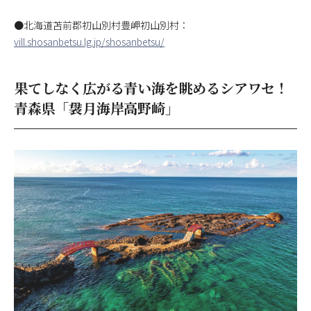
●北海道苫前郡初山別村豊岬初山別村：
vill.shosanbetsu.lg.jp/shosanbetsu/
果てしなく広がる青い海を眺めるシアワセ！
青森県「袰月海岸高野崎」