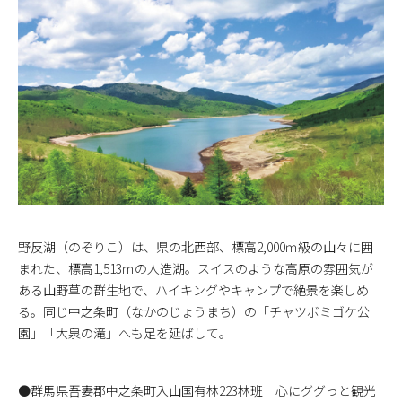
野反湖（のぞりこ）は、県の北西部、標高2,000ｍ級の山々に囲
まれた、標高1,513ｍの人造湖。スイスのような高原の雰囲気が
ある山野草の群生地で、ハイキングやキャンプで絶景を楽しめ
る。同じ中之条町（なかのじょうまち）の「チャツボミゴケ公
園」「大泉の滝」へも足を延ばして。
●群馬県吾妻郡中之条町入山国有林223林班 心にググっと観光