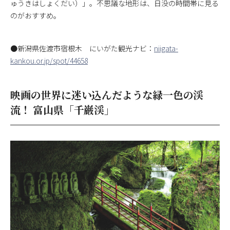
ゅうきはしょくだい）」。不思議な地形は、日没の時間帯に見る
のがおすすめ。
●新潟県佐渡市宿根木 にいがた観光ナビ：
niigata-
kankou.or.jp/spot/44658
映画の世界に迷い込んだような緑一色の渓
流！ 富山県「千巌渓」