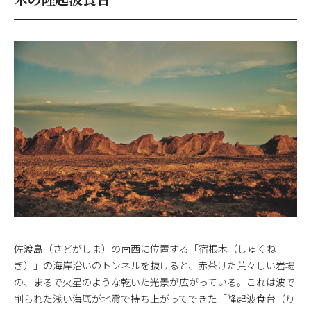
佐渡島（さどがしま）の南西に位置する「宿根木（しゅくね
ぎ）」の海岸沿いのトンネルを抜けると、赤茶けた荒々しい岩場
の、まるで火星のような乾いた光景が広がっている。これは波で
削られた浅い海底が地震で持ち上がってできた「隆起波食台（り