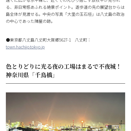
る、非日常感あふれる絶景ポイント。遊歩道の先の展望台からは
島全体が見渡せる。中央の写真「大里の玉石垣」は八丈島の政治
の中心であった陣屋の跡。
●東京都八丈島八丈町大賀郷5627-1 八丈町：
town.hachijo.tokyo.jp
色とりどりに光る夜の工場はまるで不夜城！
神奈川県「千鳥橋」