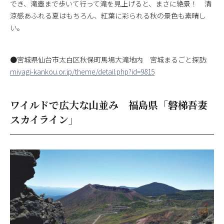
でき、滝壺まで歩いて行って滝を見上げると、まさに絶景！ 清
涼感あふれる夏はもちろん、紅葉に彩られる秋の景色も素晴し
い。
●宮城県仙台市太白区秋保町馬場大滝地内 宮城まるごと探訪:
miyagi-kankou.or.jp/theme/detail.php?id=9815
ワイルドで広大な山並み 福島県「磐梯吾妻
スカイライン」