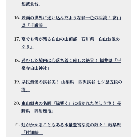
起波食台」
映画の世界に迷い込んだような緑一色の渓流！ 富山
県「千巌渓」
夏でも雪が残る白山の山頂部 石川県「白山お池め
ぐり」
苔むした境内は心落ち着く癒しの絶景！ 福井県「平
泉寺白山神社」
県民最愛の渓谷美！ 山梨県「西沢渓谷 七ツ釜五段の
滝」
東山魁夷の名画『緑響く』に描かれた美しき池！ 長
野県「御射鹿池」
虹がかかることもある水量豊富な滝の数々！ 岐阜県
「付知峡」