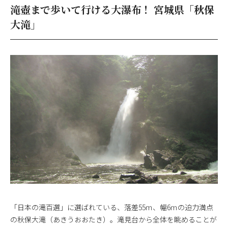
滝壺まで歩いて行ける大瀑布！ 宮城県「秋保
大滝」
「日本の滝百選」に選ばれている、落差55ｍ、幅6ｍの迫力満点
の秋保大滝（あきうおおたき）。滝見台から全体を眺めることが