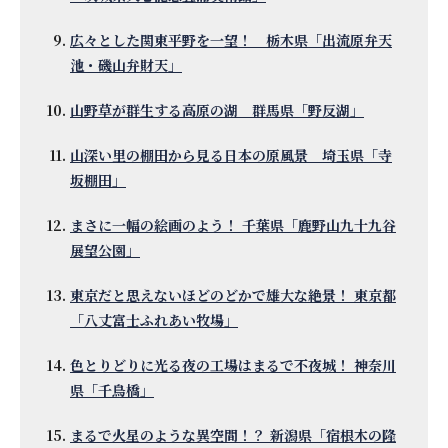
広々とした関東平野を一望！ 栃木県「出流原弁天
池・磯山弁財天」
山野草が群生する高原の湖 群馬県「野反湖」
山深い里の棚田から見る日本の原風景 埼玉県「寺
坂棚田」
まさに一幅の絵画のよう！ 千葉県「鹿野山九十九谷
展望公園」
東京だと思えないほどのどかで雄大な絶景！ 東京都
「八丈富士ふれあい牧場」
色とりどりに光る夜の工場はまるで不夜城！ 神奈川
県「千鳥橋」
まるで火星のような異空間！？ 新潟県「宿根木の隆