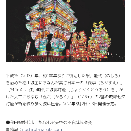
平成25（2013）年、約100年ぶりに復活した祭。能代（のしろ）
を治めた檜山城主にちなんだ高さ日本一の「愛季（ちかすえ）」
（24.1m）、江戸時代に城郭灯籠（じょうかくとうろう）を手が
けた大工にちなむ「嘉六（かろく）」（17.6m）の2基の城郭七夕
灯籠が街を練り歩く姿は圧巻。2024年8月2日・3日開催予定。
●秋田県能代市 能代七夕天空の不夜城協議会
事務局：
noshirotanabata.com