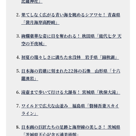
比羅神社」
果てしなく広がる青い海を眺めるシアワセ！ 青森県
「袰月海岸高野崎」
絢爛豪華な姿に目を奪われる！ 秋田県「能代七夕 天
空の不夜城」
初夏の瑞々しさに満ちた水没林 岩手県「錦秋湖」
日本海の岩礁に刻まれた22体の石像 山形県「十六
羅漢岩」
滝壺まで歩いて行ける大瀑布！ 宮城県「秋保大滝」
ワイルドで広大な山並み 福島県「磐梯吾妻スカイ
ライン」
日本画の巨匠たちの足跡と海岸線の美しさ！ 茨城県
「茨城県天心記念五浦美術館」