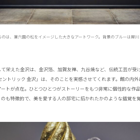
るのは、兼六園の松をイメージした大きなアートワーク。背景のブルーは犀川
して栄えた金沢は、金沢箔、加賀友禅、九谷焼など、伝統工芸が受
セントリック 金沢」は、そのことを実感させてくれます。館の内
えるアートが点在。ひとつひとつがストーリーをもつ非常に個性的な作
るのも特徴的で、美を愛する人の邸宅に招かれたかのような錯覚を