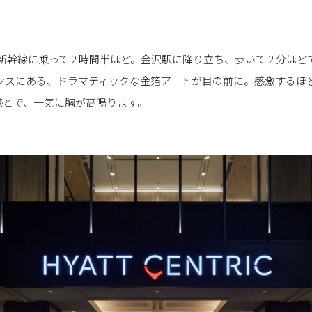
新幹線に乗って 2 時間半ほど。金沢駅に降り立ち、歩いて 2 分ほ
ランスにある、ドラマティックな金箔アートが目の前に。感激するほ
感とで、一気に胸が高鳴ります。