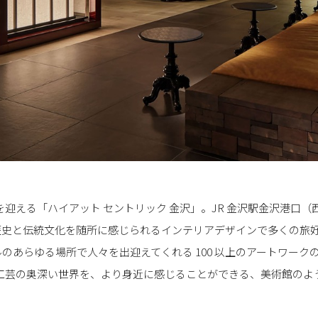
 5 周年を迎える「ハイアット セントリック 金沢」。JR 金沢駅金沢港
歴史と伝統文化を随所に感じられるインテリアデザインで多くの旅
のあらゆる場所で人々を出迎えてくれる 100 以上のアートワーク
統工芸の奥深い世界を、より身近に感じることができる、美術館のよ