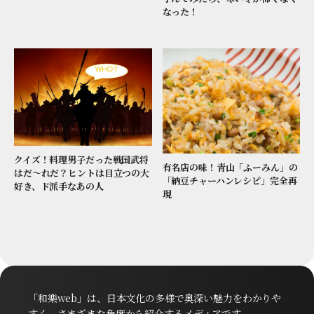
なった！
クイズ！料理男子だった戦国武将
有名店の味！青山「ふーみん」の
はだ～れだ？ヒントは目立つの大
「納豆チャーハンレシピ」完全再
好き、ド派手なあの人
現
「和樂web」は、日本文化の多様で奥深い魅力をわかりや
すく、さまざまな角度から紹介するメディアです。