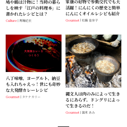
家康の好物で参勤交代でも大
鳩や鶴は汁物に！当時の暮ら
活躍！にんにくの歴史と簡単
しを映す「江戸の料理本」に
にんにくオイルレシピも紹介
書かれたレシピとは？
Gourmet
松橋 佳奈子
Culture
馬場紀衣
八丁味噌、ヨーグルト、納豆
も入れちゃえっ！世にも奇妙
な大発酵カレーレシピ
縄文人は肉のみによって生き
Gourmet
タケナカリー
るにあらず。ドングリによっ
て生きるのだ！
Gourmet
笛木 あみ