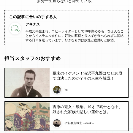
多分一生直らないと諦めている。
この記事に合いの手する人
アキナス
平成元年生まれ。コピーライターとして10年勤めるも、ひょんなこ
とからイスラエル在住に。好物の茗荷と長ネギが食べられずに悶絶
する日々を送っています。好きなものは妖怪と盆踊りと飲酒。
担当スタッフのおすすめ
幕末のイケメン！渋沢平九郎はなぜ20歳
で自決したのか？その人生を解説！
jun
吉原の遊女・綾絹。19才で武士と心中、
残された家族の悲しい運命とは。
平安暴走戦士～chiaki~