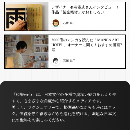
デザイナー有村泰志さんインタビュー！
作品「架空雑貨」がおもしろい！
石水 典子
5000冊のマンガを読んだ「MANGA ART
HOTEL」オーナーに聞く！おすすめ漫画7
選
石川 聡子
「和樂web」は、日本文化の多様で奥深い魅力をわかりや
すく、さまざまな角度から紹介するメディアです。
美しく、ラグジュアリーで、格調高いながらも時にはロッ
ク。伝統を守り継ぎながらも進化を続ける、幽遠な日本文
化の世界をお楽しみください。