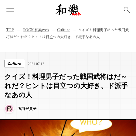
検索
TOP
ROCK 和樂web
Culture
クイズ！料理男子だった戦国武
将はだ～れだ？ヒントは目立つの大好き、ド派手なあの人
Culture
2021.07.12
クイズ！料理男子だった戦国武将はだ～
れだ？ヒントは目立つの大好き、ド派手
なあの人
瓦谷登貴子