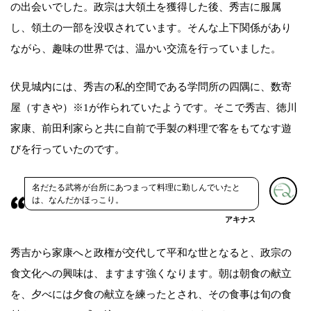
の出会いでした。政宗は大領土を獲得した後、秀吉に服属
し、領土の一部を没収されています。そんな上下関係があり
ながら、趣味の世界では、温かい交流を行っていました。
伏見城内には、秀吉の私的空間である学問所の四隅に、数寄
屋（すきや）※1が作られていたようです。そこで秀吉、徳川
家康、前田利家らと共に自前で手製の料理で客をもてなす遊
びを行っていたのです。
名だたる武将が台所にあつまって料理に勤しんでいたと
は、なんだかほっこり。
アキナス
秀吉から家康へと政権が交代して平和な世となると、政宗の
食文化への興味は、ますます強くなります。朝は朝食の献立
を、夕べには夕食の献立を練ったとされ、その食事は旬の食