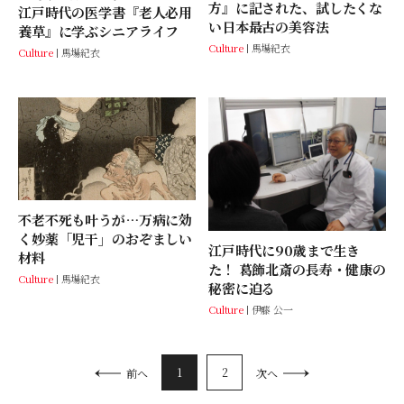
方』に記された、試したくな
江戸時代の医学書『老人必用
い日本最古の美容法
養草』に学ぶシニアライフ
Culture
馬場紀衣
Culture
馬場紀衣
不老不死も叶うが…万病に効
く妙薬「児干」のおぞましい
江戸時代に90歳まで生き
材料
た！ 葛飾北斎の長寿・健康の
Culture
馬場紀衣
秘密に迫る
Culture
伊藤 公一
1
2
前へ
次へ