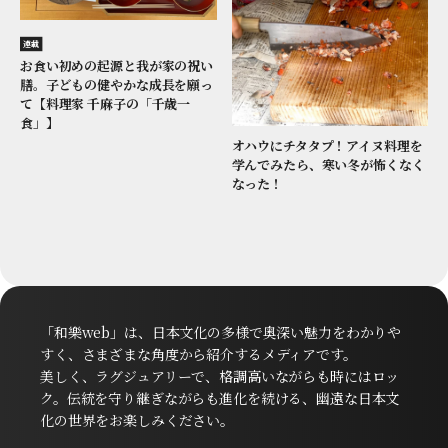
連載
お食い初めの起源と我が家の祝い
膳。子どもの健やかな成長を願っ
て【料理家 千麻子の「千歳一
食」】
オハウにチタタプ！アイヌ料理を
学んでみたら、寒い冬が怖くなく
なった！
「和樂web」は、日本文化の多様で奥深い魅力をわかりや
すく、さまざまな角度から紹介するメディアです。
美しく、ラグジュアリーで、格調高いながらも時にはロッ
ク。伝統を守り継ぎながらも進化を続ける、幽遠な日本文
化の世界をお楽しみください。