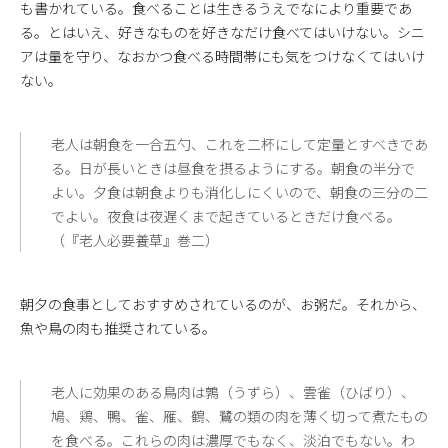
も書かれている。食べることは生きるうえでなにより重要であ
る。とはいえ、好きなものを好きなだけ食べてはいけない。シニ
アは量を守り、なおかつ食べる時間帯にも気をつけなくてはいけ
ない。
老人は朝食を一合五勺、これを二杯にして定量とすべきであ
る。日が長いときは昼食を摂るようにする。朝食の半分で
よい。夕食は朝食よりも消化しにくいので、朝食の三分の二
でよい。夜食は夜遅くまで起きているときだけ食べる。
（『老人必要養草』巻二）
朝夕の食事としておすすめされているのが、お粥だ。それから、
魚や鳥の肉も推奨されている。
老人に効果のある鳥肉は鶉（うずら）、雲雀（ひばり）、
鳩、鶏、鴨、雀、雁、鶴、鷺の類の肉を薄く切って煮たもの
を食べる。これらの肉は濃厚でもなく、淡泊でもない。わ