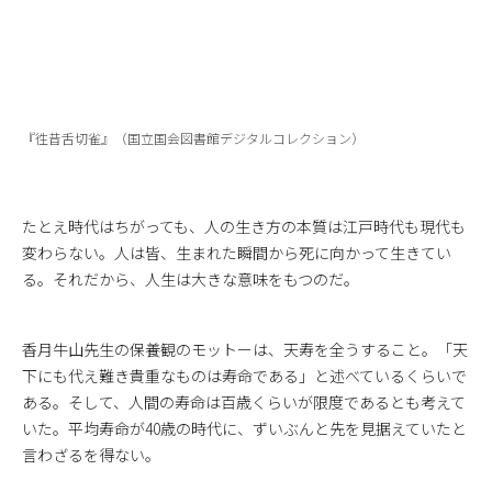
『徃昔舌切雀』（国立国会図書館デジタルコレクション）
たとえ時代はちがっても、人の生き方の本質は江戸時代も現代も
変わらない。人は皆、生まれた瞬間から死に向かって生きてい
る。それだから、人生は大きな意味をもつのだ。
香月牛山先生の保養観のモットーは、天寿を全うすること。「天
下にも代え難き貴重なものは寿命である」と述べているくらいで
ある。そして、人間の寿命は百歳くらいが限度であるとも考えて
いた。平均寿命が40歳の時代に、ずいぶんと先を見据えていたと
言わざるを得ない。