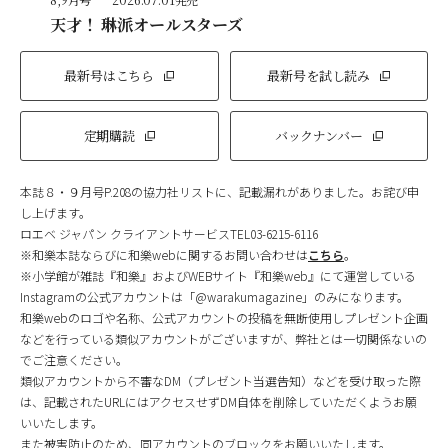
天才！ 琳派オールスターズ
最新号はこちら
最新号を試し読み
定期購読
バックナンバー
本誌８・９月号P.208の協力社リストに、記載漏れがありました。お詫び申
し上げます。
ロエベ ジャパン クライアントサービスTEL03-6215-6116
※和樂本誌ならびに和樂webに関するお問い合わせは
こちら
。
※小学館が雑誌『和樂』およびWEBサイト『和樂web』にて運営している
Instagramの公式アカウントは「@warakumagazine」のみになります。
和樂webのロゴや名称、公式アカウントの投稿を無断使用しプレゼント企画
などを行っている類似アカウントがございますが、弊社とは一切関係ないの
でご注意ください。
類似アカウントから不審なDM（プレゼント当選告知）などを受け取った際
は、記載されたURLにはアクセスせずDM自体を削除していただくようお願
いいたします。
また被害防止のため、同アカウントのブロックをお願いいたします。