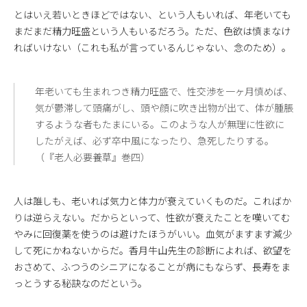
とはいえ若いときほどではない、という人もいれば、年老いても
まだまだ精力旺盛という人もいるだろう。ただ、色欲は慎まなけ
ればいけない（これも私が言っているんじゃない、念のため）。
年老いても生まれつき精力旺盛で、性交渉を一ヶ月慎めば、
気が鬱滞して頭痛がし、頭や顔に吹き出物が出て、体が腫脹
するような者もたまにいる。このような人が無理に性欲に
したがえば、必ず卒中風になったり、急死したりする。
（『老人必要養草』巻四）
人は誰しも、老いれば気力と体力が衰えていくものだ。こればか
りは逆らえない。だからといって、性欲が衰えたことを嘆いてむ
やみに回復薬を使うのは避けたほうがいい。血気がますます減少
して死にかねないからだ。香月牛山先生の診断によれば、欲望を
おさめて、ふつうのシニアになることが病にもならず、長寿をま
っとうする秘訣なのだという。