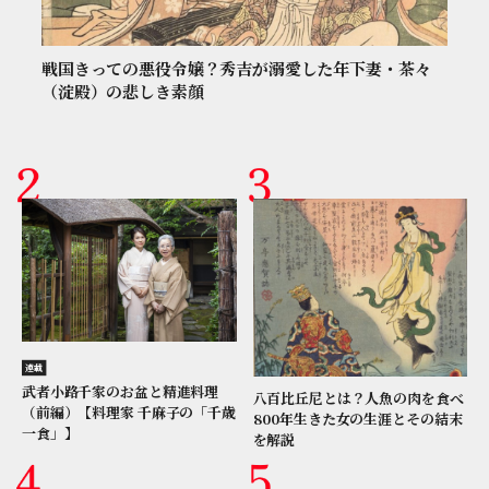
戦国きっての悪役令嬢？秀吉が溺愛した年下妻・茶々
（淀殿）の悲しき素顔
連載
武者小路千家のお盆と精進料理
八百比丘尼とは？人魚の肉を食べ
（前編）【料理家 千麻子の「千歳
800年生きた女の生涯とその結末
一食」】
を解説