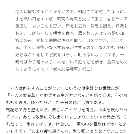
老人は何もすることがないので、朝起きて前述したように、
手を洗い口をすすぎ、東南の陽気を受けて坐り、香をたいて
鎮座し、よいことを思い、邪念を去り、気息を調え、呼吸を
数え、しばらくして朝食を食べ、酒を飲む人はほろ酔い加
減にのみ、楊枝で歯間の汚れを取り、口をすすぎ、正坐す
る。老人は食後かならず眠気が生ずるので、なんでも自分が
好きなことをして眠気をはらし、眠らないようにする。一
時間ばかり経ったら、杖をついて庭などを歩き、食気をめぐ
らすようにする（『老人必要養草』巻三）
「老人は何もすることがない」というのは余計なお世話だが、
『老人必要養草』が推奨する生き方はなんとも悠々自適、心のお
もむくまま、ゆったりとした一日の過ごし方である。
朝起きて身を整えたら、楽しいことだけを考え、お酒を飲んだっ
ていい。あとは散歩にでも出かけましょう、といった具合だ。そ
れだって、歩きすぎてはいけない。「家の中を百歩ほど歩くとよ
い」そうで「あまり疲れ過ぎたり、耐え難いようなきついことを