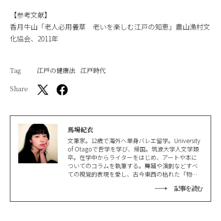
【参考文献】
香月牛山「老人必用養草 老いを楽しむ江戸の知恵」農山漁村文
化協会、2011年
Tag
江戸の健康法
江戸時代
Share
馬場紀衣
文筆家。12歳で海外へ単身バレエ留学。University
of Otagoで哲学を学び、帰国。筑波大学人文学類
卒。在学中からライターをはじめ、アートや本に
ついてのコラムを執筆する。舞踊や演劇などすべ
ての視覚的表現を愛し、古今東西の枯れた「物
語」を集める古書蒐集家でもある。古本を漁り、
記事を読む
劇場へ行き、その間に原稿を書く。古いものばか
り追いかけているせいでいつも世間から取り残さ
れている。