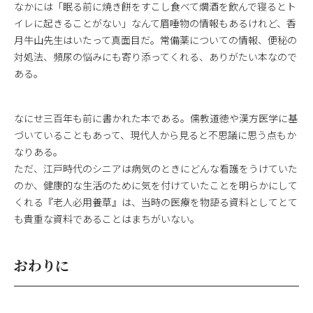
なかには「眠る前に焼き餅をすこし食べて燗酒を飲んで寝るとト
イレに起きることがない」なんて眉唾物の情報もあるけれど、香
月牛山先生はいたって真面目だ。常備薬についての情報、便秘の
対処法、頻尿の悩みにも寄り添ってくれる、ありがたい本なので
ある。
なにせ三百年も前に書かれた本である。儒教道徳や漢方医学に基
づいていることもあって、現代人から見ると不思議に思う点もか
なりある。
ただ、江戸時代のシニアは病気のときにどんな看護をうけていた
のか、健康的な生活のために気を付けていたことを明らかにして
くれる『老人必用養草』は、当時の医療を物語る資料としてとて
も貴重な資料であることはまちがいない。
おわりに