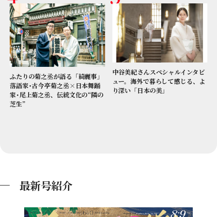
中谷美紀さんスペシャルインタビ
ふたりの菊之丞が語る「綺麗事」
ュー。海外で暮らして感じる、よ
落語家･古今亭菊之丞×日本舞踊
り深い「日本の美」
家･尾上菊之丞、伝統文化の“隣の
芝生”
最新号紹介