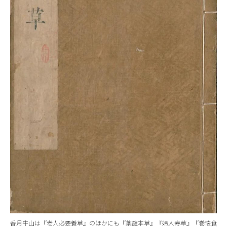
香月牛山は『老人必要養草』のほかにも『薬籠本草』『婦人寿草』『巻懐食