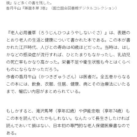
鏡』など多くの書を残した。
香月牛山『藥籠本草 3巻』（国立国会図書館デジタルコレクション）
『老人必用養草（ろうじんひつようやしないぐさ）』は、表題の
とおり老人の生活と健康について書かれた本である。この本が書
かれた江戸時代、人びとの寿命は40歳ほどだった。当時は、はし
かなどの感染症が流行すれば、ひとたまりもなかったし、乳幼児
の死亡率もかなり高かった。栄養不足や衛生状態も今とはくらべ
ものにならなかっただろう。
作者の香月牛山（かつきぎゅうざん）は医者だ。全五巻からなる
この本には、飲食、衣服、住居、健康、病とその治療法にいたる
まで、幅広い内容がまとめられている。
もしかすると、滝沢馬琴（享年82歳）や伊能忠敬（享年74歳）も
この本を読んでいたかもしれない。なんたって長生きしたければ
読んでおいて損はない、日本初の専門的な老人保健医療書なので
ある。