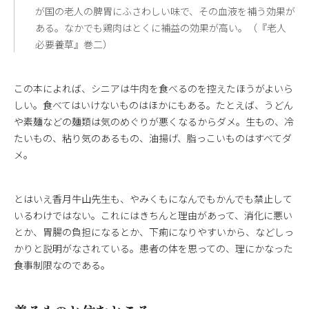
が国の老人の脾胃にふさわしい味で、その血液を補う効果が
ある。なかでも鶏肉はとくに補益の効果が高い。（『老人
必要養草』巻二）
この本によれば、シニアは牛肉を食べるのを控えたほうがよいら
しい。食べてはいけないものはほかにもある。たとえば、うどん
や素麺などの麺類は気のめぐりが悪くなるからダメ。生もの、冷
たいもの、粘り気のあるもの、油揚げ、脂っこいものはすべてダ
メ。
とはいえ香月牛山先生も、やみくもになんでもかんでも禁止して
いるわけではない。これにはきちんと理由があって、消化に悪い
とか、胃腸の負担になるとか、下痢になりやすいから、などしっ
かりと説明がなされている。患者の体を思っての、理にかなった
食事制限なのである。