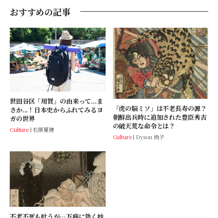
おすすめの記事
世田谷区「用賀」の由来って...ま
「虎の脳ミソ」は不老長寿の源？
さか...！日本史からふれてみるヨ
朝鮮出兵時に追加された豊臣秀吉
ガの世界
の破天荒な命令とは？
Culture
松原夏穂
Culture
Dyson 尚子
不老不死も叶うが…万病に効く妙