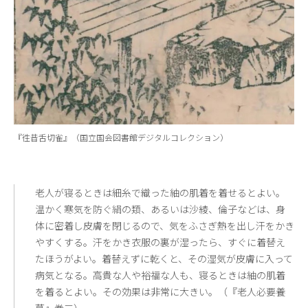
『徃昔舌切雀』（国立国会図書館デジタルコレクション）
老人が寝るときは細糸で織った紬の肌着を着せるとよい。
温かく寒気を防ぐ絹の類、あるいは沙綾、倫子などは、身
体に密着し皮膚を閉じるので、気をふさぎ熱を出し汗をかき
やすくする。汗をかき衣服の裏が湿ったら、すぐに着替え
たほうがよい。着替えずに乾くと、その湿気が皮膚に入って
病気となる。高貴な人や裕福な人も、寝るときは紬の肌着
を着るとよい。その効果は非常に大きい。（『老人必要養