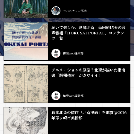
セバスチャン高木
聴いて楽しむ、葛飾北斎！毎回約15分の音
声番組「HOKUSAI PORTAL」コンテン
ツ一覧
和樂web編集部
アニメーションの原型？北斎が描いた指南
書「踊獨稽古」がカワイイ！
和樂web編集部
葛飾北斎の傑作『北斎漫画』を鑑賞＠2016
年茅ヶ崎市美術館