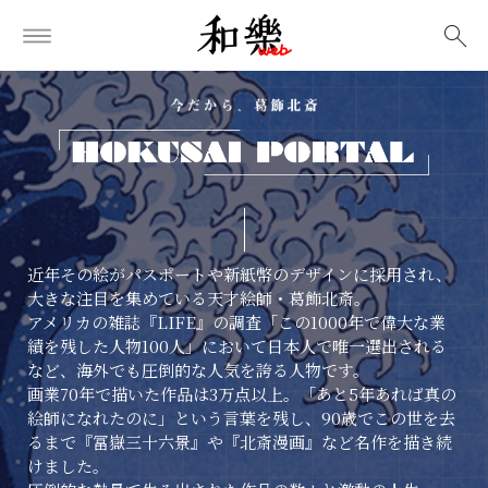
検索
近年その絵がパスポートや新紙幣のデザインに採用され、
大きな注目を集めている天才絵師・葛飾北斎。
アメリカの雑誌『LIFE』の調査「この1000年で偉大な業
績を残した人物100人」において日本人で唯一選出される
など、海外でも圧倒的な人気を誇る人物です。
画業70年で描いた作品は3万点以上。「あと5年あれば真の
絵師になれたのに」という言葉を残し、90歳でこの世を去
るまで『冨嶽三十六景』や『北斎漫画』など名作を描き続
けました。