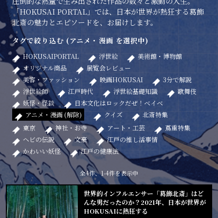
圧倒的な熱量で生み出された作品の数々と激動の人生。
「HOKUSAI PORTAL」では、日本が世界が熱狂する葛飾
北斎の魅力とエピソードを、お届けします。
タグで絞り込む (アニメ・漫画 を選択中)
HOKUSAIPORTAL
浮世絵
美術館・博物館
オリジナル商品
展覧会レビュー
美容・ファッション
映画HOKUSAI
3分で解説
浮世絵師
江戸時代
浮世絵基礎知識
歌舞伎
妖怪・怪談
日本文化はロックだぜ！ベイベ
アニメ・漫画 (解除)
クイズ
北斎特集
東京
神社・お寺
アート・工芸
蔦重特集
ヘビの伝説
文豪
江戸の推し活事情
かわいい妖怪
江戸の健康法
全4件、1-4件を表示中
世界的インフルエンサー「葛飾北斎」はど
んな男だったのか？2021年、日本が世界が
HOKUSAIに熱狂する