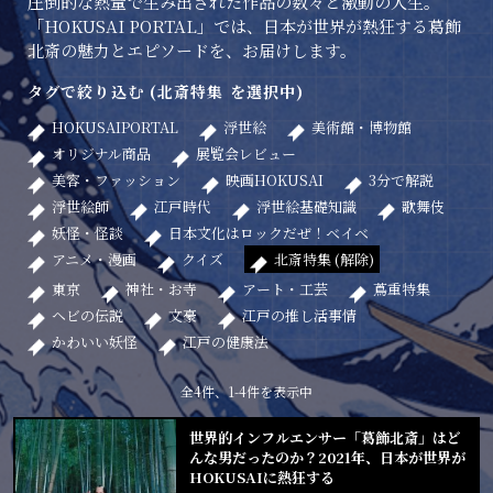
圧倒的な熱量で生み出された作品の数々と激動の人生。
「HOKUSAI PORTAL」では、日本が世界が熱狂する葛飾
北斎の魅力とエピソードを、お届けします。
タグで絞り込む (北斎特集 を選択中)
HOKUSAIPORTAL
浮世絵
美術館・博物館
オリジナル商品
展覧会レビュー
美容・ファッション
映画HOKUSAI
3分で解説
浮世絵師
江戸時代
浮世絵基礎知識
歌舞伎
妖怪・怪談
日本文化はロックだぜ！ベイベ
アニメ・漫画
クイズ
北斎特集 (解除)
東京
神社・お寺
アート・工芸
蔦重特集
ヘビの伝説
文豪
江戸の推し活事情
かわいい妖怪
江戸の健康法
全4件、1-4件を表示中
世界的インフルエンサー「葛飾北斎」はど
んな男だったのか？2021年、日本が世界が
HOKUSAIに熱狂する