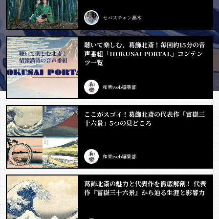
セバスチャン高木
聴いて楽しむ、葛飾北斎！毎回約15分の音
声番組「HOKUSAI PORTAL」コンテン
ツ一覧
和樂web編集部
ここがスゴイ！葛飾北斎の代表作「富嶽三
十六景」5つの見どころ
和樂web編集部
葛飾北斎の魅力と代表作を徹底解剖！ 代表
作『冨嶽三十六景』から辿る生涯と影響力