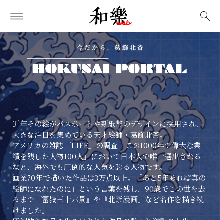
検索
近年その絵がパスポートや新紙幣のデザインに採用され、
大きな注目を集めている天才絵師・葛飾北斎。
アメリカの雑誌『LIFE』の調査「この1000年で偉大な業
績を残した人物100人」において日本人で唯一選出される
など、海外でも圧倒的な人気を誇る人物です。
画業70年で描いた作品は3万点以上。「あと5年あれば真の
絵師になれたのに」という言葉を残し、90歳でこの世を去
るまで『冨嶽三十六景』や『北斎漫画』など名作を描き続
けました。