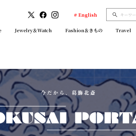
# English
e
Jewelry＆Watch
Fashion＆きもの
Travel