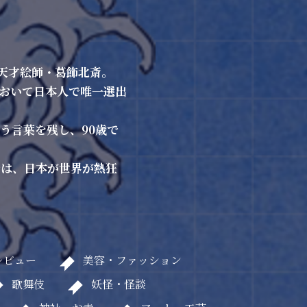
天才絵師・葛飾北斎。
において日本人で唯一選出
う言葉を残し、90歳で
」では、日本が世界が熱狂
レビュー
美容・ファッション
歌舞伎
妖怪・怪談