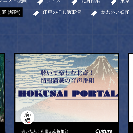
アニメ・漫画
クイズ
北斎特集
東京
文豪 (解除)
江戸の推し活事情
かわいい妖怪
Culture
書いた人：
和樂web編集部