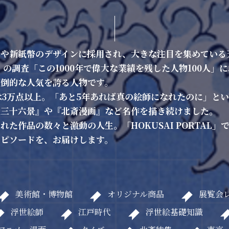
トや新紙幣のデザインに採用され、大きな注目を集めている
』の調査「この1000年で偉大な業績を残した人物100人」
圧倒的な人気を誇る人物です。
は3万点以上。「あと5年あれば真の絵師になれたのに」とい
嶽三十六景』や『北斎漫画』など名作を描き続けました。
た作品の数々と激動の人生。「HOKUSAI PORTAL
エピソードを、お届けします。
美術館・博物館
オリジナル商品
展覧会
浮世絵師
江戸時代
浮世絵基礎知識