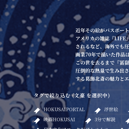
近年その絵がパスポー
アメリカの雑誌『LIFE
されるなど、海外でも
画業70年で描いた作品
この世を去るまで『冨
圧倒的な熱量で生み出され
する葛飾北斎の魅力と
タグで絞り込む (文豪 を選択中)
HOKUSAIPORTAL
浮世絵
映画HOKUSAI
3分で解説