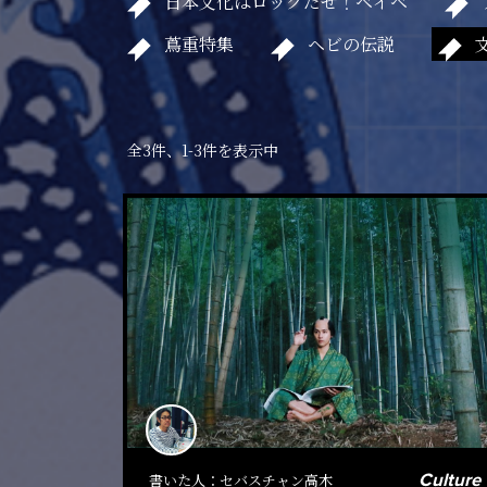
日本文化はロックだぜ！ベイベ
蔦重特集
ヘビの伝説
全3件、1-3件を表示中
Culture
書いた人：
セバスチャン高木