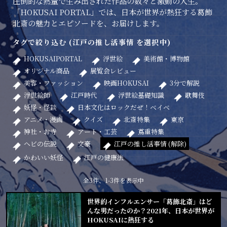
圧倒的な熱量で生み出された作品の数々と激動の人生。
「HOKUSAI PORTAL」では、日本が世界が熱狂する葛飾
北斎の魅力とエピソードを、お届けします。
タグで絞り込む (江戸の推し活事情 を選択中)
HOKUSAIPORTAL
浮世絵
美術館・博物館
オリジナル商品
展覧会レビュー
美容・ファッション
映画HOKUSAI
3分で解説
浮世絵師
江戸時代
浮世絵基礎知識
歌舞伎
妖怪・怪談
日本文化はロックだぜ！ベイベ
アニメ・漫画
クイズ
北斎特集
東京
神社・お寺
アート・工芸
蔦重特集
ヘビの伝説
文豪
江戸の推し活事情 (解除)
かわいい妖怪
江戸の健康法
全3件、1-3件を表示中
世界的インフルエンサー「葛飾北斎」はど
んな男だったのか？2021年、日本が世界が
HOKUSAIに熱狂する