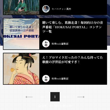
セバスチャン高木
聴いて楽しむ、葛飾北斎！毎回約15分の音
声番組「HOKUSAI PORTAL」コンテン
ツ一覧
和樂web編集部
え！ブロマイドだったの？みんな持ってた
歌麿の浮世絵が可愛すぎ！
和樂web編集部
1
前へ
次へ
全3件、1〜3件を表示中