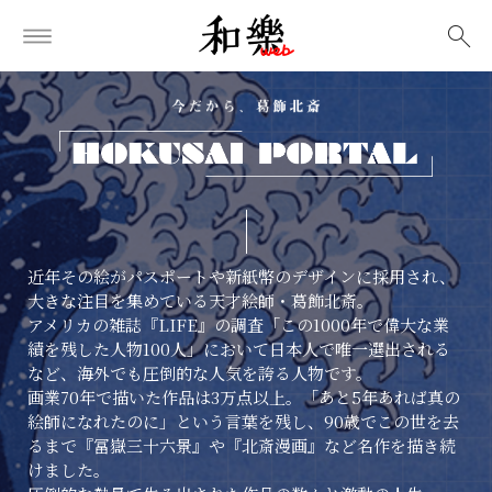
検索
近年その絵がパスポートや新紙幣のデザインに採用され、
大きな注目を集めている天才絵師・葛飾北斎。
アメリカの雑誌『LIFE』の調査「この1000年で偉大な業
績を残した人物100人」において日本人で唯一選出される
など、海外でも圧倒的な人気を誇る人物です。
画業70年で描いた作品は3万点以上。「あと5年あれば真の
絵師になれたのに」という言葉を残し、90歳でこの世を去
るまで『冨嶽三十六景』や『北斎漫画』など名作を描き続
けました。