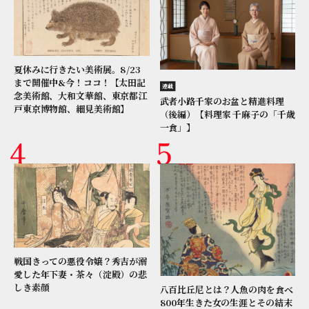
夏休みに行きたい美術展。8/23
まで開催中&今！ココ！【太田記
連載
念美術館、大和文華館、東京都江
武者小路千家のお盆と精進料理
戸東京博物館、細見美術館】
（後編）【料理家 千麻子の「千歳
一食」】
戦国きっての悪役令嬢？秀吉が溺
愛した年下妻・茶々（淀殿）の悲
しき素顔
八百比丘尼とは？人魚の肉を食べ
800年生きた女の生涯とその結末