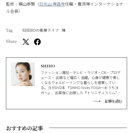
監修：横山泰賢（
日光山 禅昌寺
住職・曹洞禅インターナショナ
ル会長）
Tag
SHIHOの楽禅ライフ
禅
Share
SHIHO
ファッション雑誌・テレビ・ラジオ・CM・プロデ
ュース・ 出版など幅広く活躍。心身が健康で美し
くなるウェルビーイングな暮らしを提案してい
る。ヨガDVD本 『SHIHO loves YOGA〜おうちヨ
ガ〜』、出産後に出版した『トリニティスリム"全
身やせ "ストレッチ』は、シリーズ累計40万部を突
記事を読む
破。 比叡山延暦寺など各地で瞑想リトリートツア
ーをはじめとするさまざまなイベントも企画・開
催。滋賀国際親善大使。全米ヨガアライアンス認
定講師。Wellness AWARD of the Year 2019受賞。
日本だけでなく韓国でも活躍している。
おすすめの記事