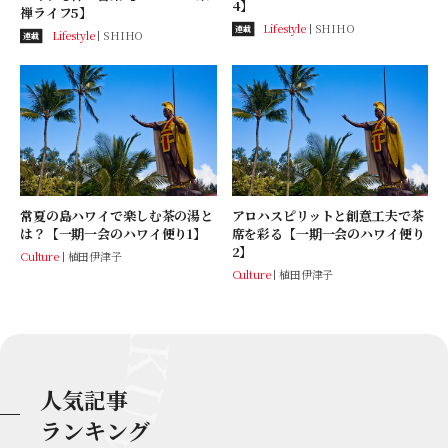
4】
禅ライフ5】
Lifestyle
SHIHO
連載
Lifestyle
SHIHO
連載
常夏の島ハワイで楽しむ茶の湯と
アロハスピリットと創意工夫で茶
は？【一期一会のハワイ便り1】
席を彩る【一期一会のハワイ便り
2】
Culture
植田伊津子
Culture
植田伊津子
人気記事
ランキング