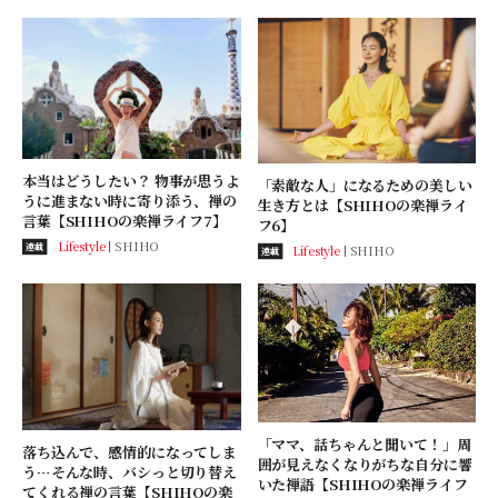
本当はどうしたい？ 物事が思うよ
「素敵な人」になるための美しい
うに進まない時に寄り添う、禅の
生き方とは【SHIHOの楽禅ライ
言葉【SHIHOの楽禅ライフ7】
フ6】
Lifestyle
SHIHO
連載
Lifestyle
SHIHO
連載
「ママ、話ちゃんと聞いて！」周
落ち込んで、感情的になってしま
囲が見えなくなりがちな自分に響
う…そんな時、バシっと切り替え
いた禅語【SHIHOの楽禅ライフ
てくれる禅の言葉【SHIHOの楽