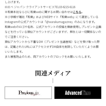
し上げます。
ロエベ ジャパン クライアントサービスTEL03-6215-6116
※和樂本誌ならびに和樂webに関するお問い合わせは
こちら
。
※小学館が雑誌『和樂』およびWEBサイト『和樂web』にて運営している
Instagramの公式アカウントは「@warakumagazine」のみになります。
和樂webのロゴや名称、公式アカウントの投稿を無断使用しプレゼント企画
などを行っている類似アカウントがございますが、弊社とは一切関係ないの
でご注意ください。
類似アカウントから不審なDM（プレゼント当選告知）などを受け取った際
は、記載されたURLにはアクセスせずDM自体を削除していただくようお願
いいたします。
また被害防止のため、同アカウントのブロックをお願いいたします。
関連メディア