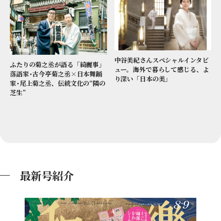
中谷美紀さんスペシャルインタビ
ふたりの菊之丞が語る「綺麗事」
ュー。海外で暮らして感じる、よ
落語家･古今亭菊之丞×日本舞踊
り深い「日本の美」
家･尾上菊之丞、伝統文化の“隣の
芝生”
最新号紹介