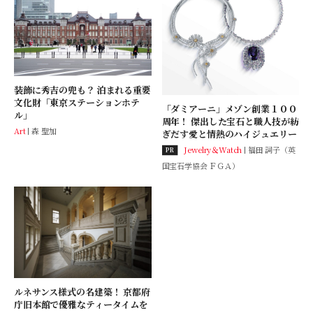
装飾に秀吉の兜も？ 泊まれる重要
文化財「東京ステーションホテ
「ダミアーニ」メゾン創業１００
ル」
周年！ 傑出した宝石と職人技が紡
Art
森 聖加
ぎだす愛と情熱のハイジュエリー
Jewelry＆Watch
福田 詞子（英
PR
国宝石学協会 ＦＧＡ）
ルネサンス様式の名建築！ 京都府
庁旧本館で優雅なティータイムを