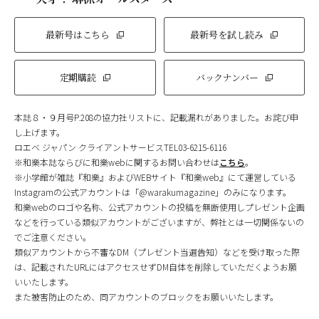
最新号はこちら
最新号を試し読み
定期購読
バックナンバー
本誌８・９月号P.208の協力社リストに、記載漏れがありました。お詫び申
し上げます。
ロエベ ジャパン クライアントサービスTEL03-6215-6116
※和樂本誌ならびに和樂webに関するお問い合わせは
こちら
。
※小学館が雑誌『和樂』およびWEBサイト『和樂web』にて運営している
Instagramの公式アカウントは「@warakumagazine」のみになります。
和樂webのロゴや名称、公式アカウントの投稿を無断使用しプレゼント企画
などを行っている類似アカウントがございますが、弊社とは一切関係ないの
でご注意ください。
類似アカウントから不審なDM（プレゼント当選告知）などを受け取った際
は、記載されたURLにはアクセスせずDM自体を削除していただくようお願
いいたします。
また被害防止のため、同アカウントのブロックをお願いいたします。