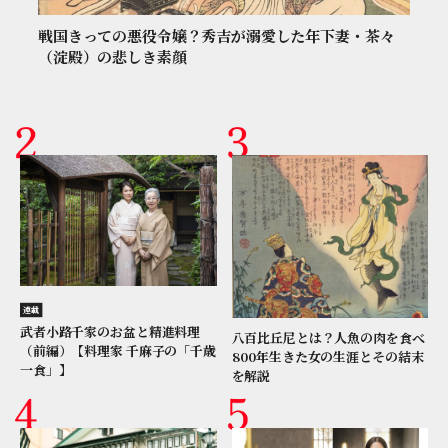
戦国きっての悪役令嬢？秀吉が溺愛した年下妻・茶々
（淀殿）の悲しき素顔
連載
武者小路千家のお盆と精進料理
八百比丘尼とは？人魚の肉を食べ
（前編）【料理家 千麻子の「千歳
800年生きた女の生涯とその結末
一食」】
を解説