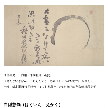
仙厓義梵『一円相（仲秋明月）画賛』
（せんがいぎぼん いちえんそう ちゅうしゅうめいげつ がさん）
一幅 紙本墨画/江戸時代（１９世紀前半）/40.6×56.7㎝/所蔵:出光美術館
白隠慧鶴（はくいん えかく）