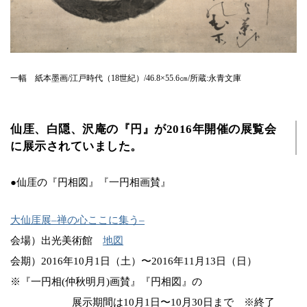
一幅 紙本墨画/江戸時代（18世紀）/46.8×55.6㎝/所蔵:永青文庫
仙厓、白隠、沢庵の『円』が2016年開催の展覧会
に展示されていました。
●仙厓の『円相図』『一円相画賛』
大仙厓展–禅の心ここに集う–
会場）出光美術館
地図
会期）2016年10月1日（土）〜2016年11月13日（日）
※『一円相(仲秋明月)画賛』『円相図』の
展示期間は10月1日〜10月30日まで ※終了