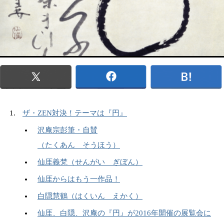
ザ・ZEN対決！テーマは『円』
沢庵宗彭筆・自賛
（たくあん そうほう）
仙厓義梵（せんがい ぎぼん）
仙厓からはもう一作品！
白隠慧鶴（はくいん えかく）
仙厓、白隠、沢庵の『円』が2016年開催の展覧会に