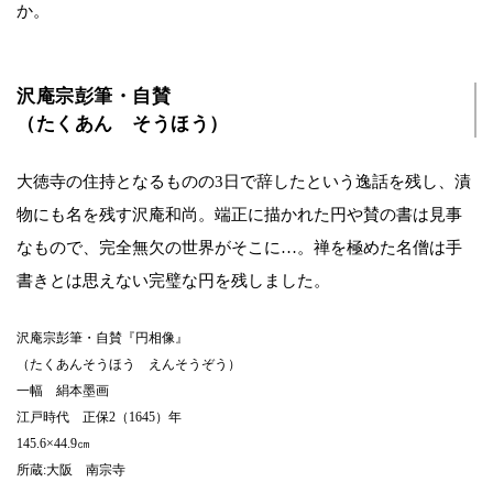
か。
沢庵宗彭筆・自賛
（たくあん そうほう）
大徳寺の住持となるものの3日で辞したという逸話を残し、漬
物にも名を残す沢庵和尚。端正に描かれた円や賛の書は見事
なもので、完全無欠の世界がそこに…。禅を極めた名僧は手
書きとは思えない完璧な円を残しました。
沢庵宗彭筆・自賛『円相像』
（たくあんそうほう えんそうぞう）
一幅 絹本墨画
江戸時代 正保2（1645）年
145.6×44.9㎝
所蔵:大阪 南宗寺