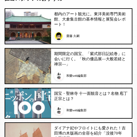
都内のアート観光に。東洋美術専門美術
館、大倉集古館の基本情報と展覧会レポ
ート！
齋藤 久嗣
期間限定の国宝、「紫式部日記絵巻」に
会いに行く。「秋の優品展―大般若経と
禅宗―」
和樂web編集部
国宝・聖林寺 十一面観音とは？名物 庖丁
正宗とは？
和樂web編集部
ダイアナ妃やフロイトにも愛された！吉
田博の木版画の全容を紹介「没後70年