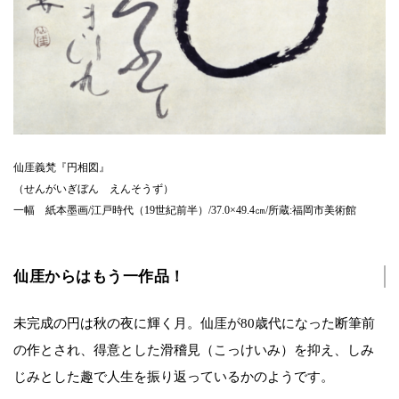
仙厓義梵『円相図』
（せんがいぎぼん えんそうず）
一幅 紙本墨画/江戸時代（19世紀前半）/37.0×49.4㎝/所蔵:福岡市美術館
仙厓からはもう一作品！
未完成の円は秋の夜に輝く月。仙厓が80歳代になった断筆前
の作とされ、得意とした滑稽見（こっけいみ）を抑え、しみ
じみとした趣で人生を振り返っているかのようです。