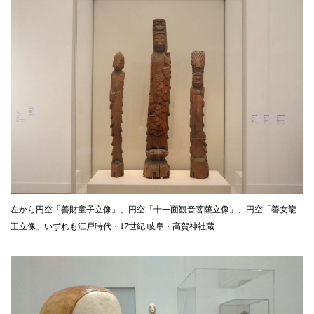
左から円空「善財童子立像」、円空「十一面観音菩薩立像」、円空「善女龍
王立像」いずれも江戸時代・17世紀 岐阜・高賀神社蔵