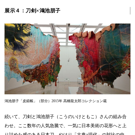
展示４：刀剣×鴻池朋子
鴻池朋子「皮緞帳」（部分）2015年 高橋龍太郎コレクション蔵
続いて、刀剣と鴻池朋子（こうのいけともこ）さんの組み合
わせ。ここ数年の人気急騰で、一気に日本美術の花形へと上
り詰めた感のある日本刀。やはり「古典×現代」の対比の中