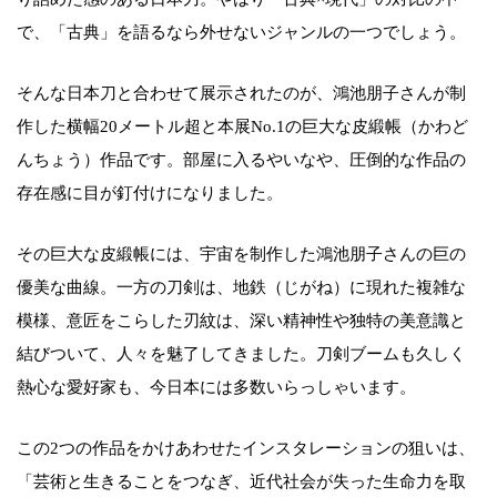
で、「古典」を語るなら外せないジャンルの一つでしょう。
そんな日本刀と合わせて展示されたのが、鴻池朋子さんが制
作した横幅20メートル超と本展No.1の巨大な皮緞帳（かわど
んちょう）作品です。部屋に入るやいなや、圧倒的な作品の
存在感に目が釘付けになりました。
その巨大な皮緞帳には、宇宙を制作した鴻池朋子さんの巨の
優美な曲線。一方の刀剣は、地鉄（じがね）に現れた複雑な
模様、意匠をこらした刃紋は、深い精神性や独特の美意識と
結びついて、人々を魅了してきました。刀剣ブームも久しく
熱心な愛好家も、今日本には多数いらっしゃいます。
この2つの作品をかけあわせたインスタレーションの狙いは、
「芸術と生きることをつなぎ、近代社会が失った生命力を取