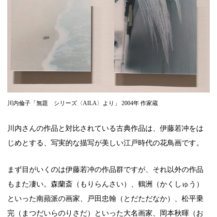
川内倫子「無題 シリーズ〈AILA〉より」 2004年 作家蔵
川内さんの作品と対比されている古典作品は、伊藤若冲をは
じめとする、写実的な描写が美しい江戸時代の花鳥画です。
まず目がいくのは伊藤若冲の作品群ですが、それ以外の作品
もまた凄い。森蘭斎（もりらんさい）、鶴洲（かくしゅう）
といった南蘋派の画家、戸田忠翰（とだただなか）、松平乗
完（まつだいらのりさだ）といった大名画家、岡本秋暉（お