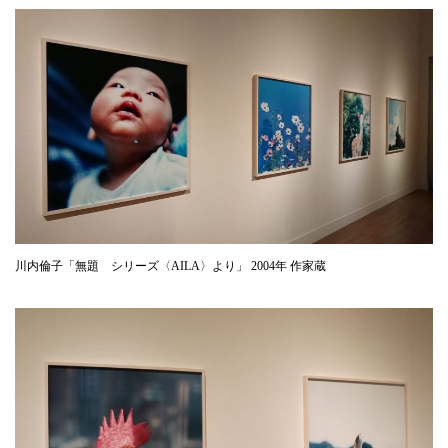
川内倫子「無題 シリーズ〈AILA〉より」 2004年 作家蔵