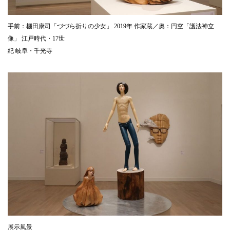
手前：棚田康司「づづら折りの少女」 2019年 作家蔵／奥：円空「護法神立
像」 江戸時代・17世
紀 岐阜・千光寺
展示風景