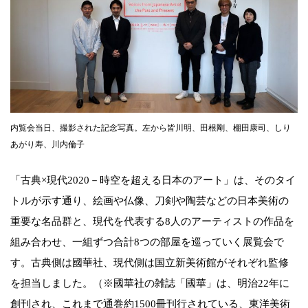
内覧会当日、撮影された記念写真。左から皆川明、田根剛、棚田康司、しり
あがり寿、川内倫子
「古典×現代2020－時空を超える日本のアート」は、そのタイ
トルが示す通り、絵画や仏像、刀剣や陶芸などの日本美術の
重要な名品群と、現代を代表する8人のアーティストの作品を
組み合わせ、一組ずつ合計8つの部屋を巡っていく展覧会で
す。古典側は國華社、現代側は国立新美術館がそれぞれ監修
を担当しました。（※國華社の雑誌「國華」は、明治22年に
創刊され、これまで通巻約1500冊刊行されている、東洋美術