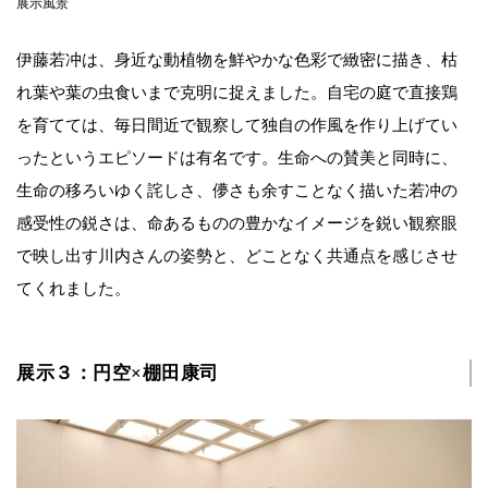
展示風景
伊藤若冲は、身近な動植物を鮮やかな色彩で緻密に描き、枯
れ葉や葉の虫食いまで克明に捉えました。自宅の庭で直接鶏
を育てては、毎日間近で観察して独自の作風を作り上げてい
ったというエピソードは有名です。生命への賛美と同時に、
生命の移ろいゆく詫しさ、儚さも余すことなく描いた若冲の
感受性の鋭さは、命あるものの豊かなイメージを鋭い観察眼
で映し出す川内さんの姿勢と、どことなく共通点を感じさせ
てくれました。
展示３：円空×棚田康司