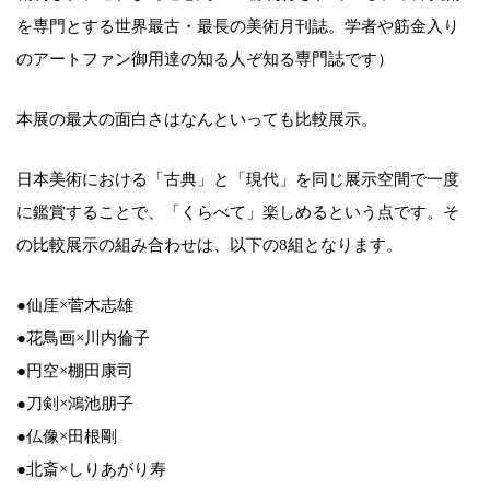
を専門とする世界最古・最長の美術月刊誌。学者や筋金入り
のアートファン御用達の知る人ぞ知る専門誌です）
本展の最大の面白さはなんといっても比較展示。
日本美術における「古典」と「現代」を同じ展示空間で一度
に鑑賞することで、「くらべて」楽しめるという点です。そ
の比較展示の組み合わせは、以下の8組となります。
●仙厓×菅木志雄
●花鳥画×川内倫子
●円空×棚田康司
●刀剣×鴻池朋子
●仏像×田根剛
●北斎×しりあがり寿