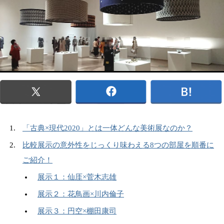
「古典×現代2020」とは一体どんな美術展なのか？
比較展示の意外性をじっくり味わえる8つの部屋を順番に
ご紹介！
展示１：仙厓×菅木志雄
展示２：花鳥画×川内倫子
展示３：円空×棚田康司