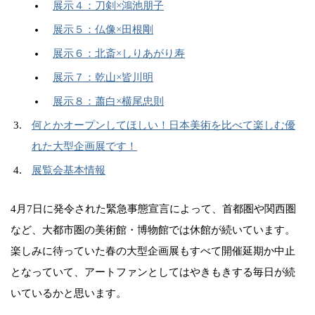
展示４：刀剣×鴻池朋子
展示５：仏像×田根剛
展示６：北斎×しりあがり寿
展示７：乾山×皆川明
展示８：蕭白×横尾忠則
何とかオープンしてほしい！日本美術を比べて楽しむ優
れた大型企画展です！
展覧会基本情報
4月7日に発令された緊急事態宣言によって、首都圏や関西圏
など、大都市圏の美術館・博物館では休館が続いています。
楽しみに待っていた春の大型企画展もすべて開催延期か中止
となっていて、アートファンとしてはやきもきする毎日が続
いているかと思います。