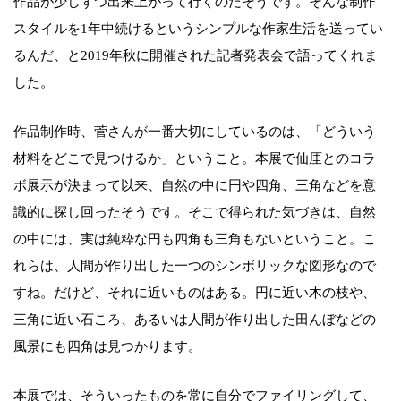
作品が少しずつ出来上がって行くのだそうです。そんな制作
スタイルを1年中続けるというシンプルな作家生活を送ってい
るんだ、と2019年秋に開催された記者発表会で語ってくれま
した。
作品制作時、菅さんが一番大切にしているのは、「どういう
材料をどこで見つけるか」ということ。本展で仙厓とのコラ
ボ展示が決まって以来、自然の中に円や四角、三角などを意
識的に探し回ったそうです。そこで得られた気づきは、自然
の中には、実は純粋な円も四角も三角もないということ。こ
れらは、人間が作り出した一つのシンボリックな図形なので
すね。だけど、それに近いものはある。円に近い木の枝や、
三角に近い石ころ、あるいは人間が作り出した田んぼなどの
風景にも四角は見つかります。
本展では、そういったものを常に自分でファイリングして、