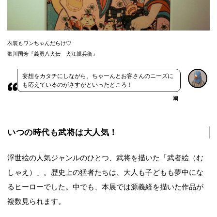
衣装もワンちゃんだらけ♡
歌川国芳『義勇八犬伝 犬江親兵衛』
妄想をカタチにしながら、ちゃーんとお客さんのニーズに
も応えているのがさすがといったところ！
鳩
いつの時代も武将は大人気！
浮世絵の人気ジャンルのひとつ、武将を描いた「武者絵（む
しゃえ）」。歴史上の猛者たちは、大人も子どもも夢中にな
るヒーローでした。中でも、本展では源義経を描いた作品が
複数見られます。