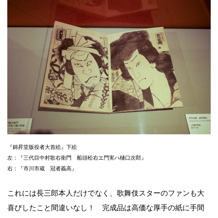
『錦昇堂版役者大首絵』下絵
左：『三代目中村歌右衛門 船頭松右エ門実ハ樋口次郎』
右：『市川市蔵 冠者義高』
これには長三郎本人だけでなく、歌舞伎スターのファンも大
喜びしたこと間違いなし！ 完成品は高価な厚手の紙に手間