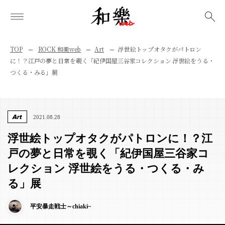
検索
TOP
ROCK 和樂web
Art
浮世絵トップオタクがパトロン
に！？江戸の夢と日常を覗く「紀伊国屋三谷家コレクション 浮世絵をうる・
つくる・みる」展
Art
2021.08.28
浮世絵トップオタクがパトロンに！？江
戸の夢と日常を覗く「紀伊国屋三谷家コ
レクション 浮世絵をうる・つくる・み
る」展
平安暴走戦士～chiaki~