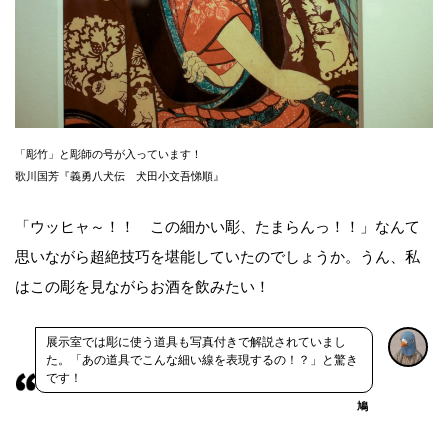
「彫竹」と彫師の号が入っています！
歌川国芳『義勇八犬伝 犬田小文吾悌順』
「ウッヒャ～！！ この細かい彫、たまらんっ！！」なんて
思いながら超絶技巧を堪能していたのでしょうか。うん、私
はこの彫を見ながらお酒を飲みたい！
展示室では彫に使う道具も写真付きで解説されていまし
た。「あの道具でこんな細い線を表現するの！？」と驚き
です！
鳩