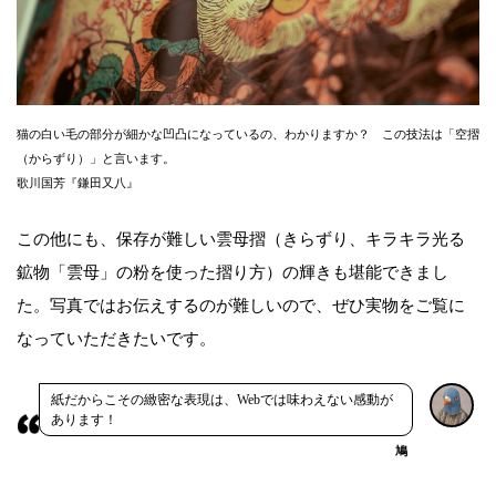
猫の白い毛の部分が細かな凹凸になっているの、わかりますか？ この技法は「空摺
（からずり）」と言います。
歌川国芳『鎌田又八』
この他にも、保存が難しい雲母摺（きらずり、キラキラ光る
鉱物「雲母」の粉を使った摺り方）の輝きも堪能できまし
た。写真ではお伝えするのが難しいので、ぜひ実物をご覧に
なっていただきたいです。
紙だからこその緻密な表現は、Webでは味わえない感動が
あります！
鳩