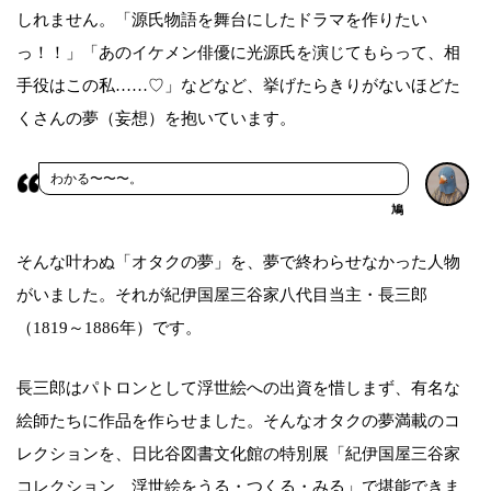
しれません。「源氏物語を舞台にしたドラマを作りたい
っ！！」「あのイケメン俳優に光源氏を演じてもらって、相
手役はこの私……♡」などなど、挙げたらきりがないほどた
くさんの夢（妄想）を抱いています。
わかる〜〜〜。
鳩
そんな叶わぬ「オタクの夢」を、夢で終わらせなかった人物
がいました。それが紀伊国屋三谷家八代目当主・長三郎
（1819～1886年）です。
長三郎はパトロンとして浮世絵への出資を惜しまず、有名な
絵師たちに作品を作らせました。そんなオタクの夢満載のコ
レクションを、日比谷図書文化館の特別展「紀伊国屋三谷家
コレクション 浮世絵をうる・つくる・みる」で堪能できま