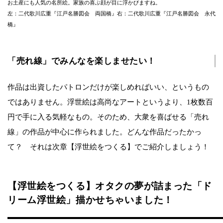
お土産にも人気の名所絵。家族の喜ぶ顔が目に浮かびますね。
左：二代歌川広重『江戸名勝図会 両国橋』右：二代歌川広重『江戸名勝図会 永代
橋』
「売れ線」でみんなを楽しませたい！
作品は出資したパトロンだけが楽しめればいい、というもの
ではありません。浮世絵は高尚なアートというより、1枚数百
円で手に入る気軽なもの。そのため、大衆を喜ばせる「売れ
線」の作品が中心に作られました。どんな作品だったかっ
て？ それは次章【浮世絵をつくる】でご紹介しましょう！
【浮世絵をつくる】オタクの夢が詰まった「ド
リーム浮世絵」描かせちゃいました！