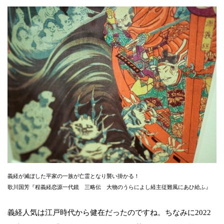
義経が滅ぼした平家の一族が亡霊となり襲い掛かる！
歌川国芳『程義経恋源一代鏡 三略伝 大物のうらによし経主従難風にあひ給ふ』
義経人気は江戸時代から健在だったのですね。ちなみに2022