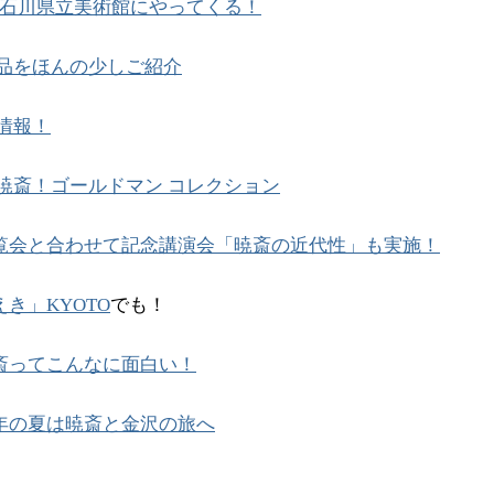
石川県立美術館にやってくる！
品をほんの少しご紹介
情報！
暁斎！ゴールドマン コレクション
覧会と合わせて記念講演会「暁斎の近代性」も実施！
えき」KYOTO
でも！
斎ってこんなに面白い！
年の夏は暁斎と金沢の旅へ