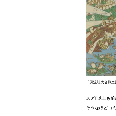
「風流蛙大合戦之
100年以上も
そうなほどコ