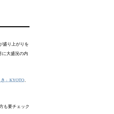
！
展が盛り上がりを
月に大盛況の内
き」KYOTO
、
方も要チェック