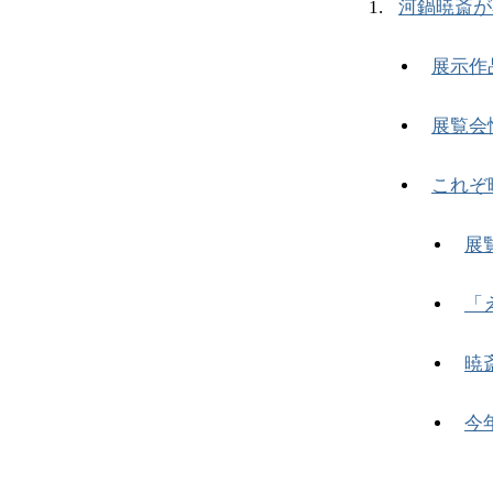
河鍋暁斎が
展示作
展覧会
これぞ
展
「
暁
今