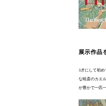
展示作品
3才にして初
な暁斎のカエ
が豊かで一匹