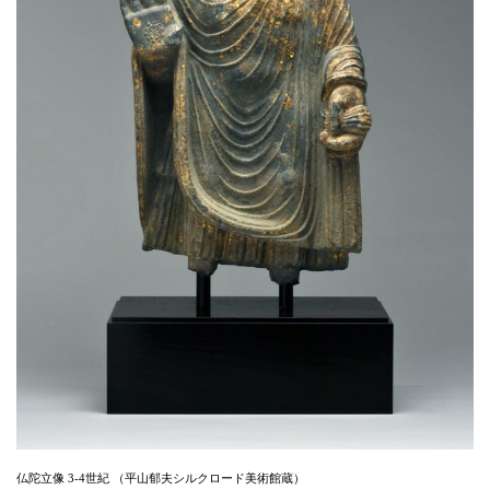
仏陀立像 3-4世紀 （平山郁夫シルクロード美術館蔵）