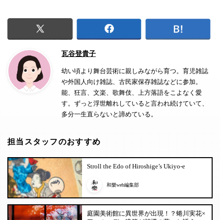
瓦谷登貴子
幼い頃より舞台芸術に親しみながら育つ。育児雑誌
や外国人向け雑誌、古民家保存雑誌などに参加。
能、狂言、文楽、歌舞伎、上方落語をこよなく愛
す。ずっと浮世離れしていると言われ続けていて、
多分一生直らないと諦めている。
担当スタッフのおすすめ
Stroll the Edo of Hiroshige’s Ukiyo-e
和樂web編集部
庭園美術館に異世界が出現！？蜷川実花×