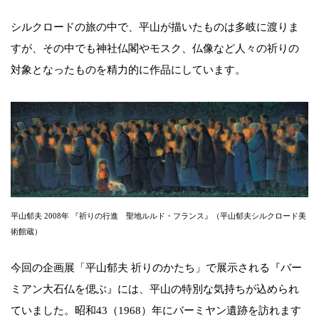
シルクロードの旅の中で、平山が描いたものは多岐に渡りま
すが、その中でも神社仏閣やモスク、仏像など人々の祈りの
対象となったものを精力的に作品にしています。
平山郁夫 2008年 『祈りの行進 聖地ルルド・フランス』（平山郁夫シルクロード美
術館蔵）
今回の企画展「平山郁夫 祈りのかたち」で展示される『バー
ミアン大石仏を偲ぶ』には、平山の特別な気持ちが込められ
ていました。昭和43（1968）年にバーミヤン遺跡を訪れます