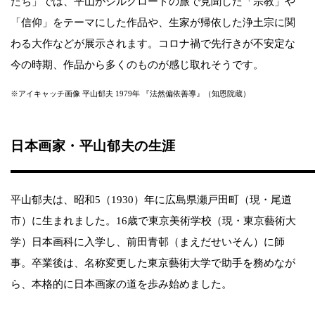
たち」では、平山がシルクロードの旅で見聞した「宗教」や
「信仰」をテーマにした作品や、生家が帰依した浄土宗に関
わる大作などが展示されます。コロナ禍で先行きが不安定な
今の時期、作品から多くのものが感じ取れそうです。
※アイキャッチ画像 平山郁夫 1979年 『法然偏依善導』（知恩院蔵）
日本画家・平山郁夫の生涯
平山郁夫は、昭和5（1930）年に広島県瀬戸田町（現・尾道
市）に生まれました。16歳で東京美術学校（現・東京藝術大
学）日本画科に入学し、前田青邨（まえだせいそん）に師
事。卒業後は、名称変更した東京藝術大学で助手を務めなが
ら、本格的に日本画家の道を歩み始めました。