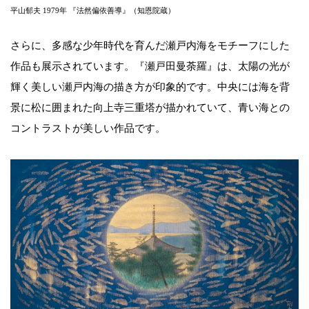
平山郁夫 1979年 『法然偏依善導』（知恩院蔵）
さらに、多感な少年時代を育んだ瀬戸内海をモチーフにした
作品も展示されています。『瀬戸田曼荼羅』は、太陽の光が
輝く美しい瀬戸内海の描き方が印象的です。中央には海を背
景に松に囲まれた向上寺三重塔が描かれていて、青い海との
コントラストが美しい作品です。