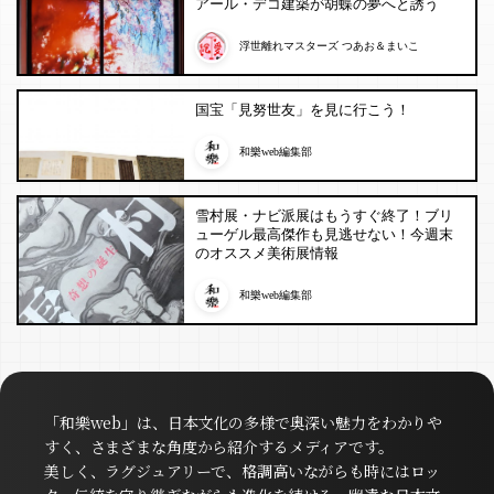
アール・デコ建築が胡蝶の夢へと誘う
浮世離れマスターズ つあお＆まいこ
国宝「見努世友」を見に行こう！
和樂web編集部
雪村展・ナビ派展はもうすぐ終了！ブリ
ューゲル最高傑作も見逃せない！今週末
のオススメ美術展情報
和樂web編集部
「和樂web」は、日本文化の多様で奥深い魅力をわかりや
すく、さまざまな角度から紹介するメディアです。
美しく、ラグジュアリーで、格調高いながらも時にはロッ