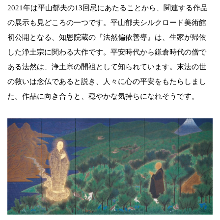
2021年は平山郁夫の13回忌にあたることから、関連する作品
の展示も見どころの一つです。平山郁夫シルクロード美術館
初公開となる、知恩院蔵の『法然偏依善導』は、生家が帰依
した浄土宗に関わる大作です。平安時代から鎌倉時代の僧で
ある法然は、浄土宗の開祖として知られています。末法の世
の救いは念仏であると説き、人々に心の平安をもたらしまし
た。作品に向き合うと、穏やかな気持ちになれそうです。