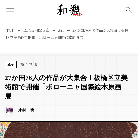
検索
TOP
ROCK 和樂web
Art
27か国76人の作品が大集合！板橋
区立美術館で開催「ボローニャ国際絵本原画展」
Art
2019.07.18
27か国76人の作品が大集合！板橋区立美
術館で開催「ボローニャ国際絵本原画
展」
木村 一実