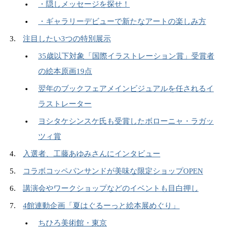
・隠しメッセージを探せ！
・ギャラリーデビューで新たなアートの楽しみ方
注目したい3つの特別展示
35歳以下対象「国際イラストレーション賞」受賞者
の絵本原画19点
翌年のブックフェアメインビジュアルを任されるイ
ラストレーター
ヨシタケシンスケ氏も受賞したボローニャ・ラガッ
ツィ賞
入選者、工藤あゆみさんにインタビュー
コラボコッペパンサンドが美味な限定ショップOPEN
講演会やワークショップなどのイベントも目白押し
4館連動企画「夏はぐるーっと絵本展めぐり」
ちひろ美術館・東京