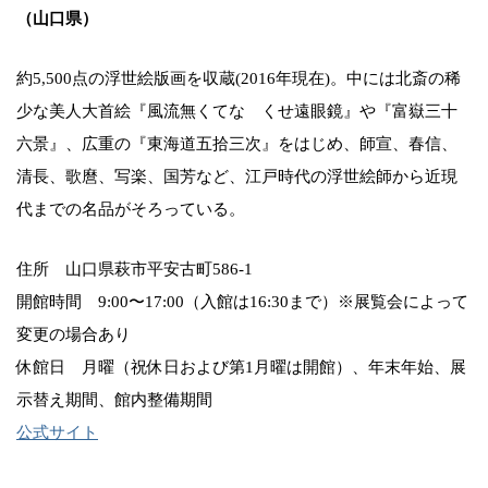
（山口県）
約5,500点の浮世絵版画を収蔵(2016年現在)。中には北斎の稀
少な美人大首絵『風流無くてなゝくせ遠眼鏡』や『富嶽三十
六景』、広重の『東海道五拾三次』をはじめ、師宣、春信、
清長、歌麿、写楽、国芳など、江戸時代の浮世絵師から近現
代までの名品がそろっている。
住所 山口県萩市平安古町586-1
開館時間 9:00〜17:00（入館は16:30まで）※展覧会によって
変更の場合あり
休館日 月曜（祝休日および第1月曜は開館）、年末年始、展
示替え期間、館内整備期間
公式サイト