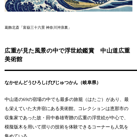
葛飾北斎「富嶽三十六景 神奈川沖浪裏」
広重が見た風景の中で浮世絵鑑賞 中山道広重
美術館
なかせんどうひろしげびじゅつかん（岐阜県）
中山道の69の宿場の中でも最多の旅籠（はたご）があり、最
も栄えていた大井宿にある美術館。コレクションは恵那市の
収集家であった故・田中春雄寄贈の広重の浮世絵が中心で、
模擬版木を用いて摺りの技術を体験できるコーナーも人気を
集めている。