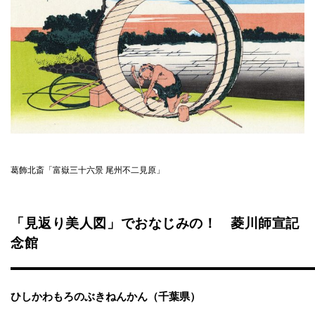
葛飾北斎「富嶽三十六景 尾州不二見原」
「見返り美人図」でおなじみの！ 菱川師宣記
念館
ひしかわもろのぶきねんかん（千葉県）