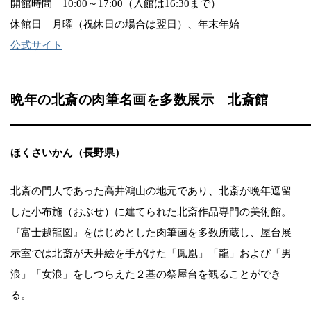
開館時間 10:00～17:00（入館は16:30まで）
休館日 月曜（祝休日の場合は翌日）、年末年始
公式サイト
晩年の北斎の肉筆名画を多数展示 北斎館
ほくさいかん（長野県）
北斎の門人であった高井鴻山の地元であり、北斎が晩年逗留
した小布施（おぶせ）に建てられた北斎作品専門の美術館。
『富士越龍図』をはじめとした肉筆画を多数所蔵し、屋台展
示室では北斎が天井絵を手がけた「鳳凰」「龍」および「男
浪」「女浪」をしつらえた２基の祭屋台を観ることができ
る。