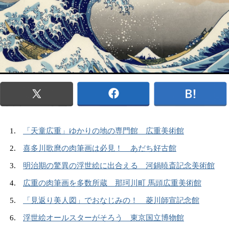
「天童広重」ゆかりの地の専門館 広重美術館
喜多川歌麿の肉筆画は必見！ あだち好古館
明治期の驚異の浮世絵に出合える 河鍋暁斎記念美術館
広重の肉筆画を多数所蔵 那珂川町 馬頭広重美術館
「見返り美人図」でおなじみの！ 菱川師宣記念館
浮世絵オールスターがそろう 東京国立博物館