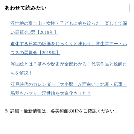
あわせて読みたい
浮世絵の富士山・女性・子どもに的を絞った、楽しくて深
い展覧会3選【2019年】
進化する日本の版画をじっくりと味わう。資生堂アートハ
ウスの展覧会【2019年】
浮世絵とは？基本や歴史が全部わかる！代表作品と絵師た
ちを解説！
江戸時代のカレンダー「大小暦」が面白い！北斎・広重・
馬琴もハマり、浮世絵を大進化させた？
※ 詳細・最新情報は、各美術館のHPをご確認ください。