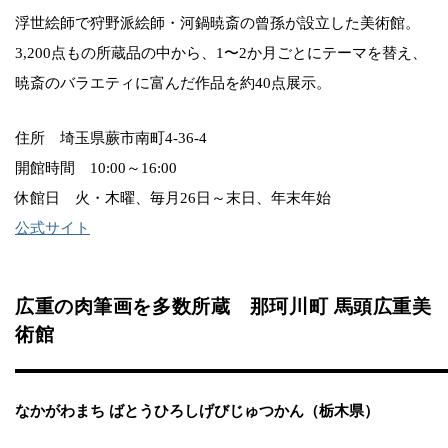
浮世絵師で狩野派絵師・河鍋暁斎の曾孫が設立した美術館。
3,200点もの所蔵品の中から、1〜2か月ごとにテーマを替え、
暁斎のバラエティに富んだ作品を約40点展示。
住所 埼玉県蕨市南町4-36-4
開館時間 10:00～16:00
休館日 火・木曜、毎月26日～末日、年末年始
公式サイト
広重の肉筆画を多数所蔵 那珂川町 馬頭広重美
術館
なかがわまち ばとうひろしげびじゅつかん（栃木県）