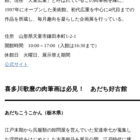
頼。現在「天童広重」と呼ばれているこの肉筆画を縁に、
1997年にオープンした美術館。初代広重を中心に4代目までの
作品を所蔵し、毎月趣向を凝らした企画展を行っている。
住所 山形県天童市鎌田本町1-2-1
開館時間 10:00～17:00（入館は16:30まで）
休館日 火曜日、展示替え期間
公式サイト
喜多川歌麿の肉筆画は必見！ あだち好古館
あだちこうこかん（栃木県）
江戸末期から呉服類の卸問屋を営んでいた安達幸七が蒐集し
た浮世絵をはじめとした古美術品を展示公開。江戸時代に建