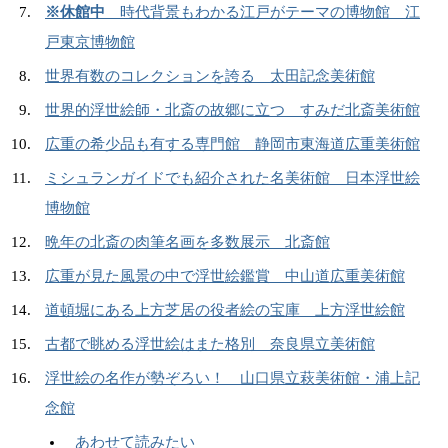
※休館中
時代背景もわかる江戸がテーマの博物館 江
戸東京博物館
世界有数のコレクションを誇る 太田記念美術館
世界的浮世絵師・北斎の故郷に立つ すみだ北斎美術館
広重の希少品も有する専門館 静岡市東海道広重美術館
ミシュランガイドでも紹介された名美術館 日本浮世絵
博物館
晩年の北斎の肉筆名画を多数展示 北斎館
広重が見た風景の中で浮世絵鑑賞 中山道広重美術館
道頓堀にある上方芝居の役者絵の宝庫 上方浮世絵館
古都で眺める浮世絵はまた格別 奈良県立美術館
浮世絵の名作が勢ぞろい！ 山口県立萩美術館・浦上記
念館
あわせて読みたい