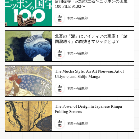
唐招提寺・火焰型土器〜ニッポンの国宝
100 FILE 91,92〜
和樂web編集部
北斎の「瀧」はアイディアの宝庫！「諸
国瀧廻り」の白抜きマジックとは？
和樂web編集部
The Mucha Style: An Art Nouveau,Art of
Ukiyo-e, and Shōjo Manga
和樂web編集部
The Power of Design in Japanese Rimpa
Folding Screens
和樂web編集部