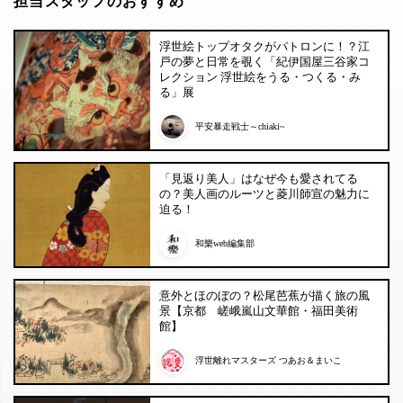
担当スタッフのおすすめ
浮世絵トップオタクがパトロンに！？江
戸の夢と日常を覗く「紀伊国屋三谷家コ
レクション 浮世絵をうる・つくる・み
る」展
平安暴走戦士～chiaki~
「見返り美人」はなぜ今も愛されてる
の？美人画のルーツと菱川師宣の魅力に
迫る！
和樂web編集部
意外とほのぼの？松尾芭蕉が描く旅の風
景【京都 嵯峨嵐山文華館・福田美術
館】
浮世離れマスターズ つあお＆まいこ