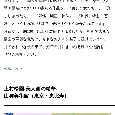
本展では、月岡芳年最晩年の傑作である『月百姿』を全点公
開！題名のとおり100点ある作品を、『美しき女たち』、『勇
ましき男たち』、『妖怪、幽霊、神仏』、『風雅、郷愁、悲
哀』という4つの切り口で、分かりやすく紹介されています。
月百姿は、約130年以上前に制作されましたが、斬新で大胆な
構図や華麗な色彩は、今もなお人々を魅了し続けています。
月のきれいな秋の季節、芳年の月にまつわる様々な物語を、
ぜひご堪能ください。
公式サイト
上村松園-美人画の精華-
山種美術館（東京・恵比寿）