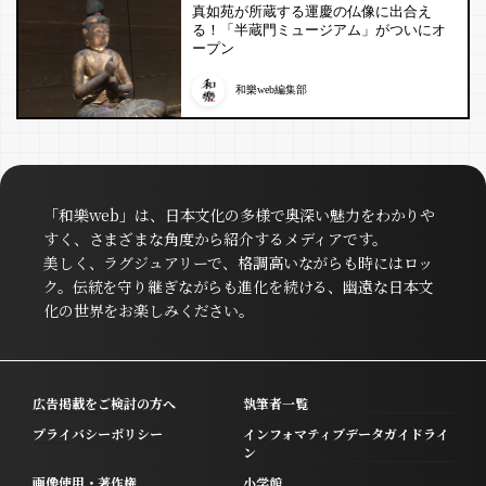
真如苑が所蔵する運慶の仏像に出合え
る！「半蔵門ミュージアム」がついにオ
ープン
和樂web編集部
「和樂web」は、日本文化の多様で奥深い魅力をわかりや
すく、さまざまな角度から紹介するメディアです。
美しく、ラグジュアリーで、格調高いながらも時にはロッ
ク。伝統を守り継ぎながらも進化を続ける、幽遠な日本文
化の世界をお楽しみください。
広告掲載をご検討の方へ
執筆者一覧
プライバシーポリシー
インフォマティブデータガイドライ
ン
画像使用・著作権
小学館