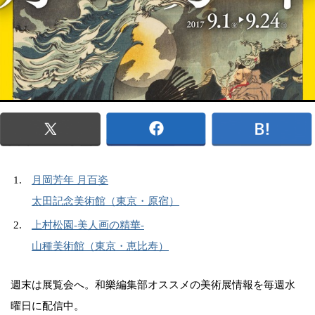
月岡芳年 月百姿
太田記念美術館（東京・原宿）
上村松園-美人画の精華-
山種美術館（東京・恵比寿）
週末は展覧会へ。和樂編集部オススメの美術展情報を毎週水
曜日に配信中。