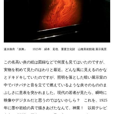
速水御舟 『炎舞』 1925年 絹本 彩色 重要文化財 山種美術館蔵 展示風景
この名高い炎の絵は図録などで何度も見てはいたのですが、
実物を初めて見たのはわりと最近。どんな風に見えるのかな
とドキドキしていたのですが、照明を落とした暗い展示室の
中でパチパチと音を立てて燃えているような炎そのもののま
ぶしさに意表を突かれました。現代の若者が見たら、瞬時に
映像やデジタルだと思うのではないかしら？ これを、1925
年に墨や岩絵の具で描きあげたなんて、神業！ 以前テレビ