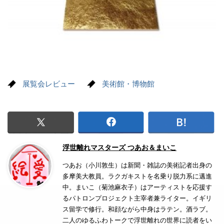
展覧会レビュー
美術館・博物館
浮世離れマスターズ つあお＆まいこ
つあお（小川敦生）は新聞・雑誌の美術記者出身の
多摩美大教員。ラクガキストを名乗り脱力系に邁進
中。まいこ（菊池麻衣子）はアーティストを応援す
るパトロンプロジェクト主宰者兼ライター。イギリ
ス留学で修行。和顔ながら中身はラテン。酒ラブ。
二人のゆるふわトークで浮世離れの世界に読者をい