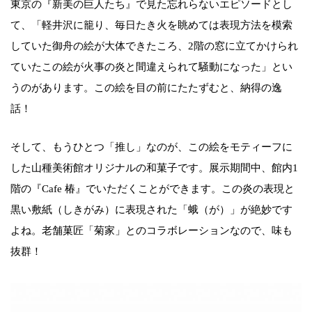
東京の『新美の巨人たち』で見た忘れらないエピソードとし
て、「軽井沢に籠り、毎日たき火を眺めては表現方法を模索
していた御舟の絵が大体できたころ、2階の窓に立てかけられ
ていたこの絵が火事の炎と間違えられて騒動になった」とい
うのがあります。この絵を目の前にたたずむと、納得の逸
話！
そして、もうひとつ「推し」なのが、この絵をモティーフに
した山種美術館オリジナルの和菓子です。展示期間中、館内1
階の『Cafe 椿』でいただくことができます。この炎の表現と
黒い敷紙（しきがみ）に表現された「蛾（が）」が絶妙です
よね。老舗菓匠「菊家」とのコラボレーションなので、味も
抜群！