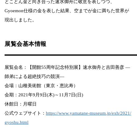
とことん金と向き合った速水御舟に敬意を表しつつ、
Gyoemon仕様の金を表した結果、空までが金に満ちた世界が
現出しました。
展覧会基本情報
展覧会名：【開館55周年記念特別展】速水御舟と吉田善彦 ―
師弟による超絶技巧の競演―​​
会場：山種美術館（東京・恵比寿）
会期：2021年9月9日(木)～11月7日(日)​​
休館日：月曜日
公式ウェブサイト：
https://www.yamatane-museum.jp/exh/2021/
gyoshu.html