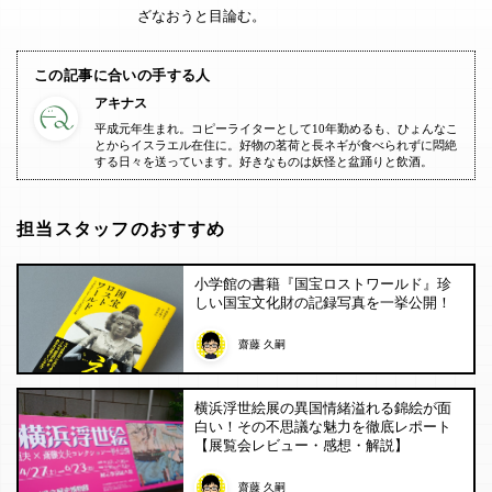
ざなおうと目論む。
この記事に合いの手する人
アキナス
平成元年生まれ。コピーライターとして10年勤めるも、ひょんなこ
とからイスラエル在住に。好物の茗荷と長ネギが食べられずに悶絶
する日々を送っています。好きなものは妖怪と盆踊りと飲酒。
担当スタッフのおすすめ
小学館の書籍『国宝ロストワールド』珍
しい国宝文化財の記録写真を一挙公開！
齋藤 久嗣
横浜浮世絵展の異国情緒溢れる錦絵が面
白い！その不思議な魅力を徹底レポート
【展覧会レビュー・感想・解説】
齋藤 久嗣