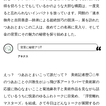
得を切ろうとでもしているかのような大胆な構図は、一度見
ると忘れられないインパクトを放っています。同館の「速水
御舟と吉田善彦―師弟による超絶技巧の競演―」展を訪れた
つあおとまいこの二人は、改めてこの名画に見入り、そして
金の背景にその魅力の秘密を探り始めました。
背景に秘密アリ⁉︎
アキナス
えっ？ つあおとまいこって誰だって？ 美術記者歴◯△年
のつあおこと小川敦生がぶっ飛び系アートラバーで美術家の
応援に熱心なまいここと菊池麻衣子と美術作品を見ながら話
しているうちに悦楽のゆるふわトークに目覚め、「浮世離れ
マスターズ」を結成。さて今日はどんなトークが展開するの