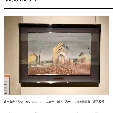
速水御舟『灰燼（かいじん）』 1923年 紙本 彩色 山種美術館蔵 展示風景