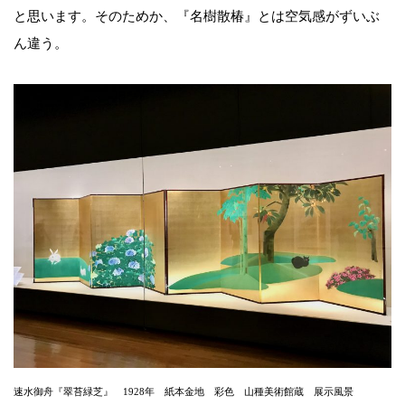
と思います。そのためか、『名樹散椿』とは空気感がずいぶ
ん違う。
速水御舟『翠苔緑芝』 1928年 紙本金地 彩色 山種美術館蔵 展示風景