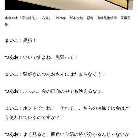
速水御舟『翠苔緑芝』（右隻） 1928年 紙本金地 彩色 山種美術館蔵 展示風
景
まいこ：
黒猫！
つあお：
いいですよね、黒猫って！
まいこ：
猫好きのつあおさんにはたまらなそう！
つあお：
ふふふ。金の画面の中でも映えるなぁ。
まいこ：
ホントですね！ それで、こちらの屏風では金はど
う使われているのですか？
つあお：
よく見ると、四角い金箔の跡が分かるんじゃないか