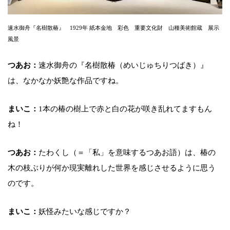
速水御舟『名樹散椿』 1929年 紙本金地 彩色 重要文化財 山種美術館蔵 展示
風景
つあお：
速水御舟の『名樹散椿（めいじゅちりつばき）』
は、なかなか妖艶な作品ですね。
まいこ：
1本の椿の樹上で赤と白の花が咲き乱れてますもん
ね！
つあお：
たわくし（＝「私」を意味するつあお語）は、椿の
木の枝ぶりが何か現実離れした世界を感じさせるように思う
のです。
まいこ：
妖怪みたいな感じですか？