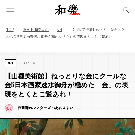
検索
TOP
ROCK 和樂web
Art
【山種美術館】ねっとりな金にクー
ルな金⁉︎日本画家速水御舟が極めた「金」の表現をとくとご覧あれ！
Art
2021.10.16
【山種美術館】ねっとりな金にクールな
金⁉︎日本画家速水御舟が極めた「金」の表
現をとくとご覧あれ！
浮世離れマスターズ つあお＆まいこ