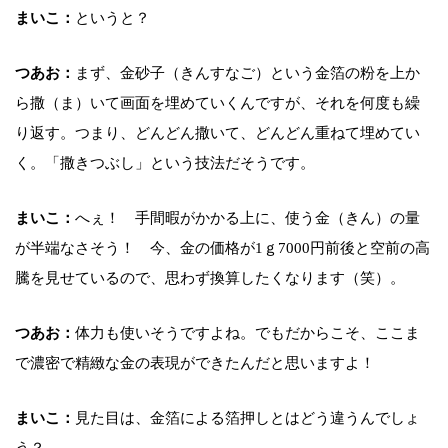
まいこ：
というと？
つあお：
まず、金砂子（きんすなご）という金箔の粉を上か
ら撒（ま）いて画面を埋めていくんですが、それを何度も繰
り返す。つまり、どんどん撒いて、どんどん重ねて埋めてい
く。「撒きつぶし」という技法だそうです。
まいこ：
へぇ！ 手間暇がかかる上に、使う金（きん）の量
が半端なさそう！ 今、金の価格が1ｇ7000円前後と空前の高
騰を見せているので、思わず換算したくなります（笑）。
つあお：
体力も使いそうですよね。でもだからこそ、ここま
で濃密で精緻な金の表現ができたんだと思いますよ！
まいこ：
見た目は、金箔による箔押しとはどう違うんでしょ