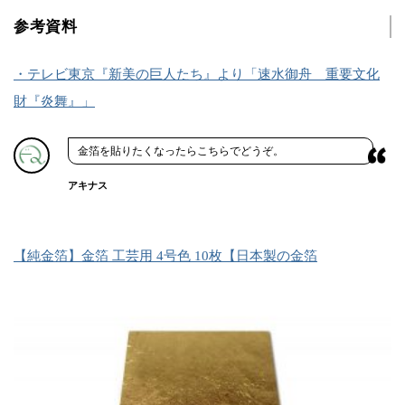
参考資料
・テレビ東京『新美の巨人たち』より「速水御舟 重要文化
財『炎舞』」
金箔を貼りたくなったらこちらでどうぞ。
アキナス
【純金箔】金箔 工芸用 4号色 10枚【日本製の金箔