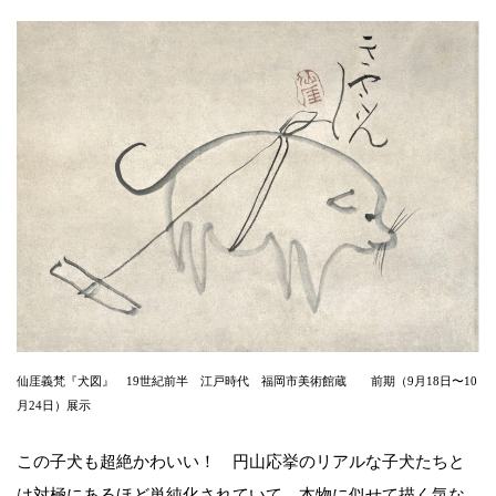
仙厓義梵『犬図』 19世紀前半 江戸時代 福岡市美術館蔵 前期（9月18日〜10
月24日）展示
この子犬も超絶かわいい！ 円山応挙のリアルな子犬たちと
は対極にあるほど単純化されていて、本物に似せて描く気な