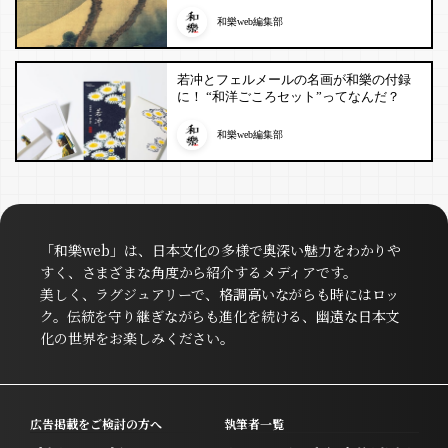
和樂web編集部
若冲とフェルメールの名画が和樂の付録
に！ “和洋ごころセット”ってなんだ？
和樂web編集部
「和樂web」は、日本文化の多様で奥深い魅力をわかりや
すく、さまざまな角度から紹介するメディアです。
美しく、ラグジュアリーで、格調高いながらも時にはロッ
ク。伝統を守り継ぎながらも進化を続ける、幽遠な日本文
化の世界をお楽しみください。
広告掲載をご検討の方へ
執筆者一覧