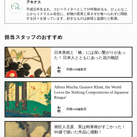
アキナス
平成元年生まれ。コピーライターとして10年勤めるも、ひょんなこ
とからイスラエル在住に。好物の茗荷と長ネギが食べられずに悶絶
する日々を送っています。好きなものは妖怪と盆踊りと飲酒。
担当スタッフのおすすめ
日本美術と「椿」には深い繋がりがあっ
た！ 日本人とともにあった花の物語
和樂web編集部
Alfons Mucha, Gustave Klimt, the World
Loves the Striking Compositions of Japanese
Rimpa!
和樂web編集部
画狂人北斎、実は肉筆画がすごかった！
90歳で描いた作品に感動！