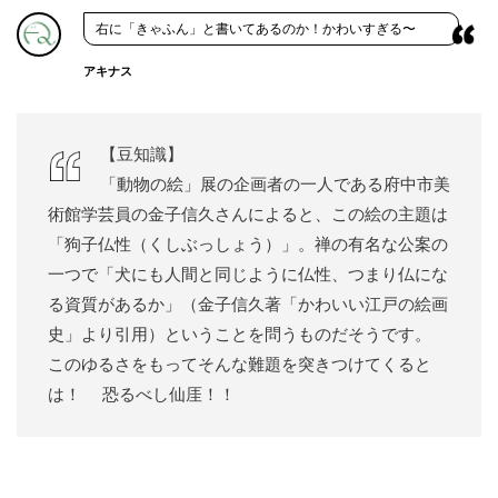
右に「きゃふん」と書いてあるのか！かわいすぎる〜
アキナス
【豆知識】
「動物の絵」展の企画者の一人である府中市美
術館学芸員の金子信久さんによると、この絵の主題は
「狗子仏性（くしぶっしょう）」。禅の有名な公案の
一つで「犬にも人間と同じように仏性、つまり仏にな
る資質があるか」（金子信久著「かわいい江戸の絵画
史」より引用）ということを問うものだそうです。
このゆるさをもってそんな難題を突きつけてくると
は！ 恐るべし仙厓！！