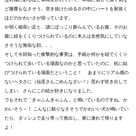
ど微塵もなさそう。突き抜けたゆるさの中にハートを射抜く
ほどのかわいさが宿っています。
か弱く細長い足と、謎にぽっこり膨らんでいるお腹。そのお
腹に紐をくくりつけられているのに本人は全然気にしていな
さそうな無垢な顔。。。
そして今回知った衝撃的な事実は、手紙か何かを紐でくくり
つけられて歩いている場面なのかと思っていたのに、杭に結
びつけられている場面だということ！ あまりにリアル感の
ないヘタさに（仙厓さんごめんなさい！）思わず吹き出して
しまい、さらにこの絵が好きになりました。
でもそれで「きゃふんきゃふん」と鳴いているのですね。か
わいそう～！ こんなに頼りなさそうでかわいい犬が鳴いてい
たら、ダッシュで走り寄って救出し、家に連れて帰ります
よ！