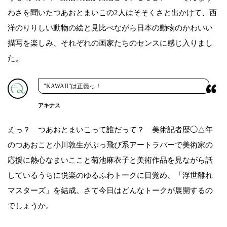
わさを聞いたつあおとまいこの2人はそそくさと出かけて、西
洋のりりしい動物の絵と見比べながら日本の動物のかわいい
描写を楽しみ、それぞれの画家たちのセンスに感じ入りまし
た。
“KAWAII”は正義っ！
アキナス
えっ？ つあおとまいこって誰だって？ 美術記者歴◯△年
のつあおこと小川敦生がぶっ飛び系アートラバーで美術家の
応援に熱心なまいここと菊池麻衣子と美術作品を見ながら話
しているうちに悦楽のゆるふわトークに目覚め、「浮世離れ
マスターズ」を結成。さて今日はどんなトークが展開するの
でしょうか。