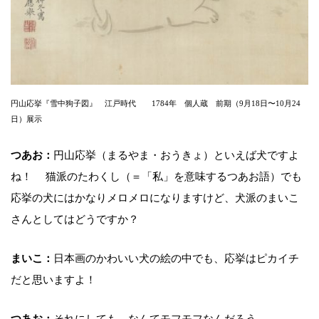
円山応挙『雪中狗子図』 江戸時代 1784年 個人蔵 前期（9月18日〜10月24
日）展示
つあお：
円山応挙（まるやま・おうきょ）といえば犬ですよ
ね！ 猫派のたわくし（＝「私」を意味するつあお語）でも
応挙の犬にはかなりメロメロになりますけど、犬派のまいこ
さんとしてはどうですか？
まいこ：
日本画のかわいい犬の絵の中でも、応挙はピカイチ
だと思いますよ！