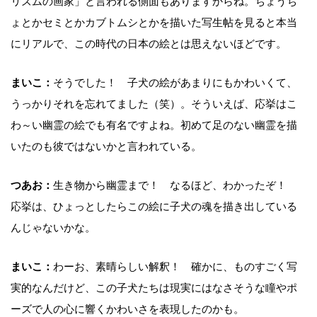
リズムの画家」と言われる側面もありますからね。ちょうち
ょとかセミとかカブトムシとかを描いた写生帖を見ると本当
にリアルで、この時代の日本の絵とは思えないほどです。
まいこ：
そうでした！ 子犬の絵があまりにもかわいくて、
うっかりそれを忘れてました（笑）。そういえば、応挙はこ
わ～い幽霊の絵でも有名ですよね。初めて足のない幽霊を描
いたのも彼ではないかと言われている。
つあお：
生き物から幽霊まで！ なるほど、わかったぞ！
応挙は、ひょっとしたらこの絵に子犬の魂を描き出している
んじゃないかな。
まいこ：
わーお、素晴らしい解釈！ 確かに、ものすごく写
実的なんだけど、この子犬たちは現実にはなさそうな瞳やポ
ーズで人の心に響くかわいさを表現したのかも。