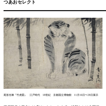
つあおセレクト
尾形光琳『竹虎図』 江戸時代 18世紀 京都国立博物館 11月16日〜28日展示