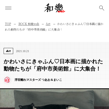
検索
TOP
ROCK 和樂web
Art
かわいさにきゃふん♡日本画に描か
れた動物たちが「府中市美術館」に大集合！
Art
2021.10.21
かわいさにきゃふん♡日本画に描かれた
動物たちが「府中市美術館」に大集合！
浮世離れマスターズ つあお＆まいこ