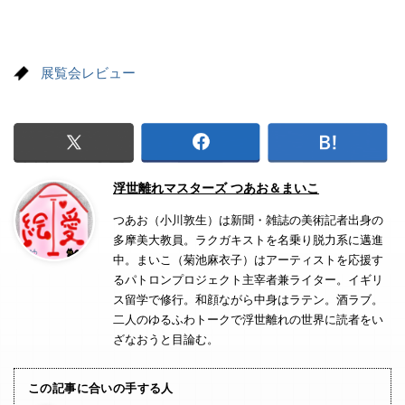
展覧会レビュー
浮世離れマスターズ つあお＆まいこ
つあお（小川敦生）は新聞・雑誌の美術記者出身の
多摩美大教員。ラクガキストを名乗り脱力系に邁進
中。まいこ（菊池麻衣子）はアーティストを応援す
るパトロンプロジェクト主宰者兼ライター。イギリ
ス留学で修行。和顔ながら中身はラテン。酒ラブ。
二人のゆるふわトークで浮世離れの世界に読者をい
ざなおうと目論む。
この記事に合いの手する人