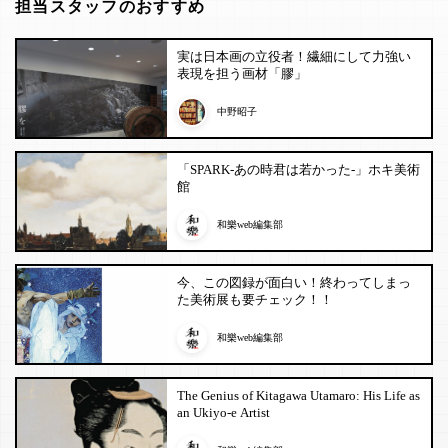
担当スタッフのおすすめ
実は日本画の立役者！繊細にして力強い
表現を担う画材「膠」
中野昭子
「SPARK-あの時君は若かった-」ホキ美術
館
和樂web編集部
今、この図録が面白い！終わってしまっ
た美術展も要チェック！！
和樂web編集部
The Genius of Kitagawa Utamaro: His Life as
an Ukiyo-e Artist