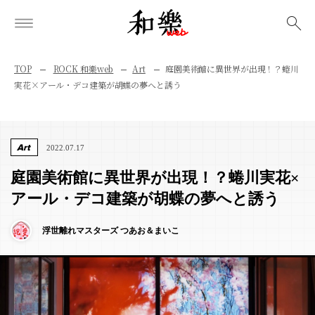
検索
TOP
ROCK 和樂web
Art
庭園美術館に異世界が出現！？蜷川
実花×アール・デコ建築が胡蝶の夢へと誘う
Art
2022.07.17
庭園美術館に異世界が出現！？蜷川実花×
アール・デコ建築が胡蝶の夢へと誘う
浮世離れマスターズ つあお＆まいこ