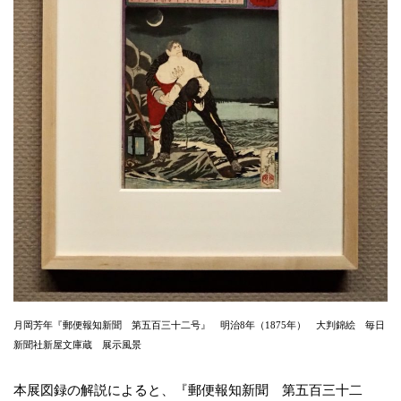
月岡芳年『郵便報知新聞 第五百三十二号』 明治8年（1875年） 大判錦絵 毎日
新聞社新屋文庫蔵 展示風景
本展図録の解説によると、『郵便報知新聞 第五百三十二