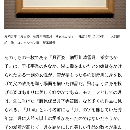
月岡芳年『月百姿 朝野川晴雪月 孝女ちか子』 明治18年（1885年） 大判錦
絵 浅井コレクション蔵 展示風景
そのうちの一枚である『月百姿 朝野川晴雪月 孝女ちか
子』は、干拓事業のさなか、湖に毒をまいたとの嫌疑をかけ
られたある一族の女性が、雪が積もった冬の朝野川に身を投
げて父の赦免を願う場面を描いた作品だ。飛ぶように身を投
げる姿はあまりに美しく鮮やかである。モチーフとしての月
は、先に挙げた『藤原保昌月下弄笛図』など多くの作品に見
られる。「月岡」という名前にも「月」の字を擁していた芳
年は、月に人並み以上の愛着があったのではないだろうか。
その愛着が高じて、月を題材にした美しい作品の数々が生ま