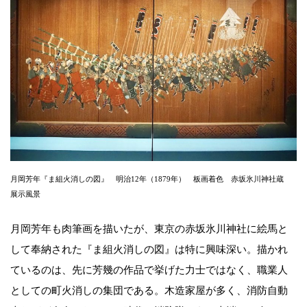
月岡芳年『ま組火消しの図』 明治12年（1879年） 板画着色 赤坂氷川神社蔵
展示風景
月岡芳年も肉筆画を描いたが、東京の赤坂氷川神社に絵馬と
して奉納された『ま組火消しの図』は特に興味深い。描かれ
ているのは、先に芳幾の作品で挙げた力士ではなく、職業人
としての町火消しの集団である。木造家屋が多く、消防自動