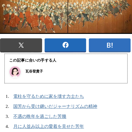
この記事に合いの手する人
瓦谷登貴子
電柱を守るために家を壊す力士たち
国芳から受け継いだジャーナリズムの精神
不遇の晩年を過ごした芳幾
月に人並み以上の愛着を見せた芳年