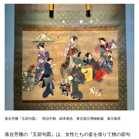
落合芳幾『五節句図』 明治中期 絹本着色 東京国立博物館蔵 展示風景
落合芳幾の『五節句図』は、女性たちの姿を借りて桃の節句