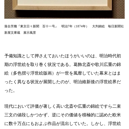
落合芳幾『東京日々新聞 百十一号』 明治7年（1874年） 大判錦絵 毎日新聞社
新屋文庫蔵 展示風景
予備知識として押さえておいたほうがいいのは、明治時代初
期の浮世絵を取り巻く状況である。葛飾北斎や歌川広重の錦
絵（多色摺り浮世絵版画）が一世を風靡していた幕末とはま
ったく異なる状況が展開したのが、明治維新後の浮世絵界だ
った。
現代において評価が著しく高い北斎や広重の錦絵ですら二束
三文の値段しかつかず、逆にその価値を積極的に認めた欧米
に数十万点にもおよぶ作品が流出していた。しかし、浮世絵