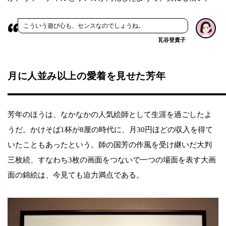
こういう遊び心も、センスなのでしょうね。
瓦谷登貴子
月に人並み以上の愛着を見せた芳年
芳年のほうは、なかなかの人気絵師として生涯を過ごしたよ
うだ。かけそば1杯が8厘の時代に、月30円ほどの収入を得て
いたこともあったという。師の国芳の作風を受け継いだ大判
三枚続、すなわち3枚の画面をつないで一つの場面を表す大画
面の錦絵は、今見ても迫力満点である。