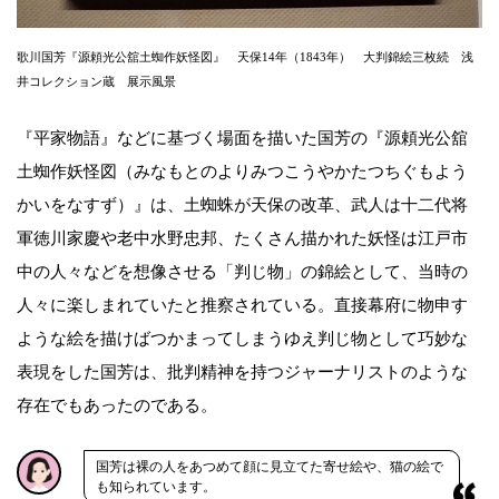
歌川国芳『源頼光公舘土蜘作妖怪図』 天保14年（1843年） 大判錦絵三枚続 浅
井コレクション蔵 展示風景
『平家物語』などに基づく場面を描いた国芳の『源頼光公舘
土蜘作妖怪図（みなもとのよりみつこうやかたつちぐもよう
かいをなすず）』は、土蜘蛛が天保の改革、武人は十二代将
軍徳川家慶や老中水野忠邦、たくさん描かれた妖怪は江戸市
中の人々などを想像させる「判じ物」の錦絵として、当時の
人々に楽しまれていたと推察されている。直接幕府に物申す
ような絵を描けばつかまってしまうゆえ判じ物として巧妙な
表現をした国芳は、批判精神を持つジャーナリストのような
存在でもあったのである。
国芳は裸の人をあつめて顔に見立てた寄せ絵や、猫の絵で
も知られています。