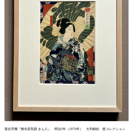
落合芳幾『柳光若気競 きん八』 明治3年（1870年） 大判錦絵 悳コレクション