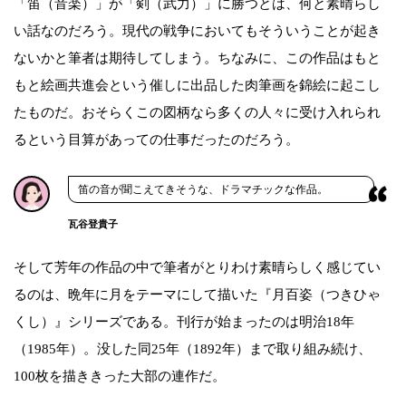
「笛（音楽）」が「剣（武力）」に勝つとは、何と素晴らし
い話なのだろう。現代の戦争においてもそういうことが起き
ないかと筆者は期待してしまう。ちなみに、この作品はもと
もと絵画共進会という催しに出品した肉筆画を錦絵に起こし
たものだ。おそらくこの図柄なら多くの人々に受け入れられ
るという目算があっての仕事だったのだろう。
笛の音が聞こえてきそうな、ドラマチックな作品。
瓦谷登貴子
そして芳年の作品の中で筆者がとりわけ素晴らしく感じてい
るのは、晩年に月をテーマにして描いた『月百姿（つきひゃ
くし）』シリーズである。刊行が始まったのは明治18年
（1985年）。没した同25年（1892年）まで取り組み続け、
100枚を描ききった大部の連作だ。