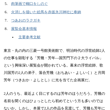
肉筆画で糊口をしのぐ
火消しを描いた絵馬を赤坂氷川神社に奉納
つあおのラクガキ
展覧会基本情報
主要参考文献
東京・丸の内の三菱一号館美術館で、明治時代の浮世絵師2人
の仕事を顕彰する「芳幾・芳年―国芳門下の２大ライバル」
という興味深い展覧会が開かれている。幕末の浮世絵師、歌
川国芳の2人の弟子、落合芳幾（おちあい・よしいく）と月岡
芳年（つきおか・よしとし）に光を当てた企画展だ。
2人のうち、最近よく目にするのは芳年のほうだろう。芳幾の
名前を聞くのはひょっとしたら初めてという方も多いのでは
ないか。しかし、本展で2人の作品を見渡して、芳幾も芳年に