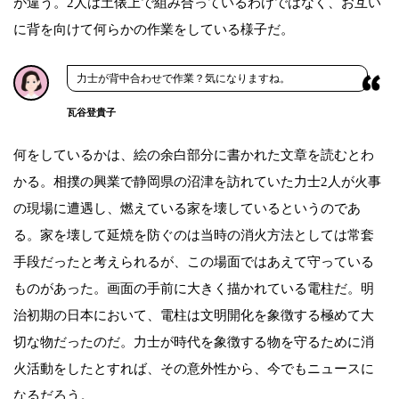
が違う。2人は土俵上で組み合っているわけではなく、お互い
に背を向けて何らかの作業をしている様子だ。
力士が背中合わせで作業？気になりますね。
瓦谷登貴子
何をしているかは、絵の余白部分に書かれた文章を読むとわ
かる。相撲の興業で静岡県の沼津を訪れていた力士2人が火事
の現場に遭遇し、燃えている家を壊しているというのであ
る。家を壊して延焼を防ぐのは当時の消火方法としては常套
手段だったと考えられるが、この場面ではあえて守っている
ものがあった。画面の手前に大きく描かれている電柱だ。明
治初期の日本において、電柱は文明開化を象徴する極めて大
切な物だったのだ。力士が時代を象徴する物を守るために消
火活動をしたとすれば、その意外性から、今でもニュースに
なるだろう。