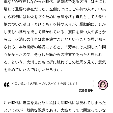
車などが存在しなかった時代、消防隊である火消しは今にも
増して重要な存在だった。左側にははしごを持つ人々、中央
から右側には延焼を防ぐために家屋を壊す道具としての長い
柄のついた鳶口（とびくち）を持つ人々が、躍動的に、しか
し美しい隊列を成して描かれている。鳶口を持つ人の多さか
らは、火消しの仕事は家を壊すことだということを思い知ら
される。本展図録の解説によると、「芳年には火消しの仲間
も多かったので、そうした筋からの注文であったと思われ
る」という。火消したちは折に触れてこの絵馬を見て、意気
を高めていたのではないだろうか。
すごい迫力！火消しへのリスペクトを感じます！
瓦谷登貴子
江戸時代に隆盛を見た浮世絵は明治時代には廃れてしまった
というのが一般的な認識であり、大筋としては間違っていな