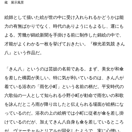
蔵 展示風景
絵師として描いた絵が世の中に受け入れられるかどうかは能
力の有無ばかりでなく、時代のありようにもよるし、運にも
よる。芳幾が錦絵新聞を手掛ける前に制作した錦絵の中で、
才能がよくわかる一枚を挙げておきたい。『柳光若気競 きん
八』という作品だ。
「きん八」というのは芸妓の名前である。まず、美女が和傘
を差した構図が美しい。特に気が利いているのは、きん八が
着ている浴衣の「雨乞小町」という名前の柄だ。平安時代の
六歌仙の一人として知られる小野小町が勅命で雨乞いの和歌
を詠んだところ雨が降り出したと伝えられる場面が絵柄にな
っているのだ。浴衣の上の絵柄では小町に従者が傘を差し掛
けているのだが、加えてきん八自身も傘を差しているところ
が、ヴァーチャルとリアルが同化したようで、実に心憎い。