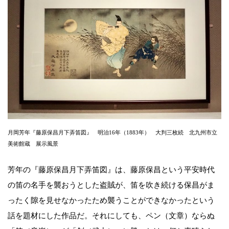
月岡芳年『藤原保昌月下弄笛図』 明治16年（1883年） 大判三枚続 北九州市立
美術館蔵 展示風景
芳年の『藤原保昌月下弄笛図』は、藤原保昌という平安時代
の笛の名手を襲おうとした盗賊が、笛を吹き続ける保昌がま
ったく隙を見せなかったため襲うことができなかったという
話を題材にした作品だ。それにしても、ペン（文章）ならぬ