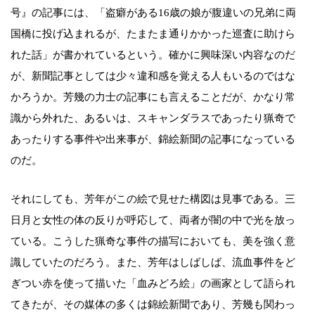
号』の記事には、「盗癖がある16歳の娘が腹違いの兄弟に両
国橋に投げ込まれるが、たまたま通りかかった巡査に助けら
れた話」が書かれているという。確かに興味深い内容なのだ
が、新聞記事としては少々違和感を覚える人もいるのではな
かろうか。芳幾の力士の記事にも言えることだが、かなり常
識から外れた、あるいは、スキャンダラスであったり猟奇で
あったりする事件や出来事が、錦絵新聞の記事になっている
のだ。
それにしても、芳年がこの絵で見せた構図は見事である。三
日月と女性の体の反りが呼応して、両者が闇の中で光を放っ
ている。こうした猟奇な事件の描写においても、美を強く意
識していたのだろう。また、芳年はしばしば、流血事件をど
ぎつい赤を使って描いた「血みどろ絵」の画家として語られ
てきたが、その媒体の多くは錦絵新聞であり、芳幾も関わっ