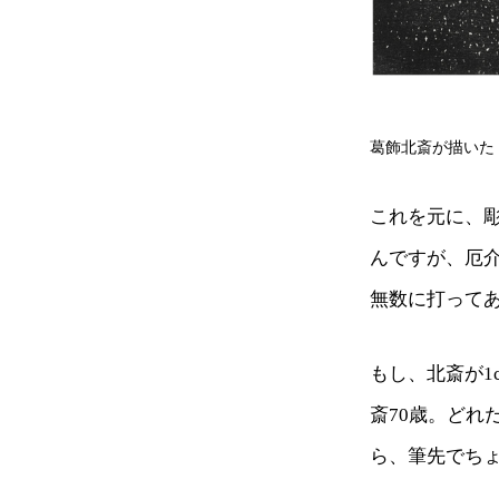
葛飾北斎が描いた
これを元に、
んですが、厄
無数に打って
もし、北斎が1
斎70歳。ど
ら、筆先でち