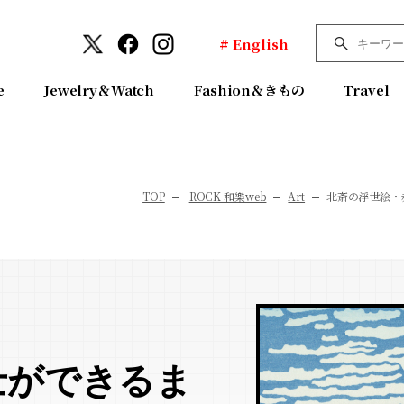
# English
e
Jewelry＆Watch
Fashion＆きもの
Travel
TOP
ROCK 和樂web
Art
北斎の浮世絵・
士ができるま