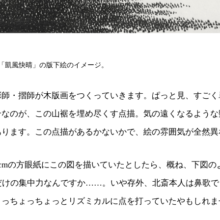
「凱風快晴」の版下絵のイメージ。
彫師・摺師が木版画をつくっていきます。ぱっと見、すごく
介なのが、この山裾を埋め尽くす点描。気の遠くなるような
あります。この点描があるかないかで、絵の雰囲気が全然異
cmの方眼紙にこの図を描いていたとしたら、概ね、下図の
れだけの集中力なんですか……。いや存外、北斎本人は鼻歌
ょっちょっちょっとリズミカルに点を打っていたやもしれま