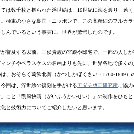
っては数千枚と摺られた浮世絵は、19世紀に海を渡り、遠
た。極東の小さな島国・ニッポンで、この高精細のフルカラ
楽しんでいるという事実に、世界が驚愕したのです。
術が普及する以前、王侯貴族の宮殿や邸宅で、一部の人しか
ヴィンチやベラスケスの名画よりも先に、世界各地で多くの
は、おそらく葛飾北斎（かつしかほくさい・1760-1849
。今回は、浮世絵の復刻を手がける
アダチ版画研究所
ご協力
士」こと「凱風快晴（がいふうかいせい）」の制作をひもと
文化と技術力についてご紹介したいと思います。