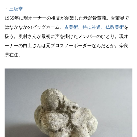
・
三坂堂
1955年に現オーナーの祖父が創業した老舗骨董商。骨董界で
はなかなかのビッグネーム。
古美術、特に神道、仏教美術
を
扱う。奥村さんが最初に声を掛けたメンバーのひとり。現オ
ーナーの白土さんは元プロスノーボーダーなんだとか。奈良
県在住。