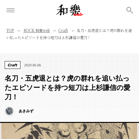
検索
TOP
ROCK 和樂web
Craft
名刀・五虎退とは？虎の群れを追
い払ったエピソードを持つ短刀は上杉謙信の愛刀！
Craft
2020.06.06
名刀・五虎退とは？虎の群れを追い払っ
たエピソードを持つ短刀は上杉謙信の愛
刀！
あきみず