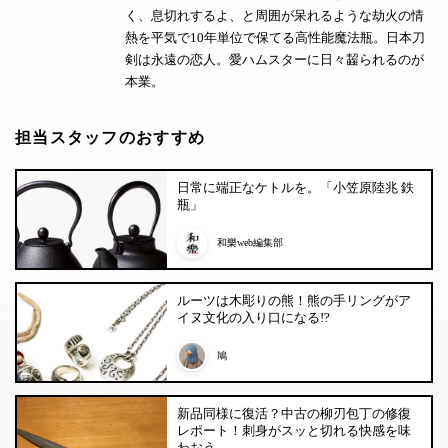
く、息切れするよ、と周囲が呆れるような劫火の情
熱を平気で10年単位で保てる高性能魔法瓶。日本刀
剣は永遠の恋人。愛ハムスターに日々齧られるのが
本業。
担当スタッフのおすすめ
日常に端正なケトルを。「小笠原陸兆 鉄
瓶」
和樂web編集部
ルーツは木彫りの熊！熊の手リングがア
イヌ文化の入り口になる!?
鳩
新品同様に復活？中古の柳刃包丁の修復
レポート！刺身がスッと切れる快感を味
わおう