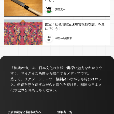
澤田真一
国宝「紅色地龍宝珠瑞雲模様衣裳」を見
に行こう！
和樂web編集部
「和樂web」は、日本文化の多様で奥深い魅力をわかりや
すく、さまざまな角度から紹介するメディアです。
美しく、ラグジュアリーで、格調高いながらも時にはロッ
ク。伝統を守り継ぎながらも進化を続ける、幽遠な日本文
化の世界をお楽しみください。
広告掲載をご検討の方へ
執筆者一覧