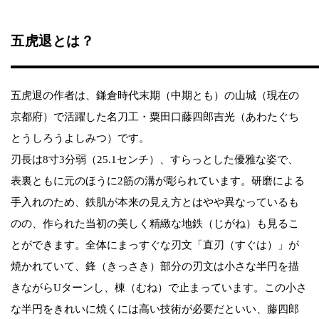
五虎退とは？
五虎退の作者は、鎌倉時代末期（中期とも）の山城（現在の
京都府）で活躍した名刀工・粟田口藤四郎吉光（あわたぐち
とうしろうよしみつ）です。
刃長は8寸3分弱（25.1センチ）、すらっとした優雅な姿で、
表裏ともに元のほうに2筋の溝が彫られています。研磨による
手入れのため、鉄肌が本来の見え方とはやや異なっているも
のの、作られた当初の美しく精緻な地鉄（じがね）も見るこ
とができます。全体にまっすぐな刃文「直刃（すぐは）」が
焼かれていて、鋒（きっさき）部分の刃文は小さな半円を描
きながらUターンし、棟（むね）で止まっています。この小さ
な半円をきれいに焼くには高い技術が必要だといい、藤四郎