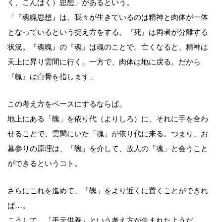
く、こんばく）思想」があるという。
「『魂魄思想』は、我々が生きているのは精神と肉体が一体
となっているという捉え方をする。『死』は両者が分離する
状況。『魂魄』の『魂』は魂のことで。亡くなると、精神は
天上に昇り雲間に行く。一方で、肉体は地に戻る。だから
『魄』は白骨を指します」
この考え方をベースにするならば。
地上にある「魄」を依り代（よりしろ）に、それに手を合わ
せることで、雲間にいた「魂」が依り代に来る。つまり、お
墓参りの原理は、「魄」を介して、故人の「魂」と会うこと
ができるというコト。
さらにこれを進めて、「魄」をより近くに置くことができれ
ば…。
こうして、「手元供養」という考え方が生まれたようだ。