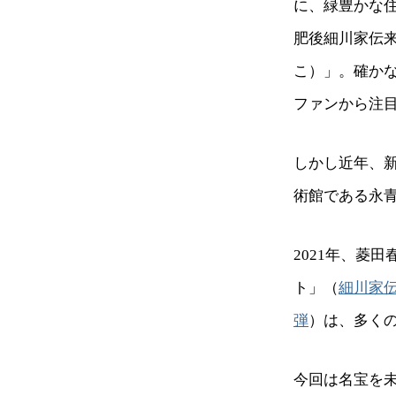
に、緑豊かな
肥後細川家伝
こ）」。確か
ファンから注
しかし近年、
術館である永
2021年、菱
ト」（
細川家
弾
）は、多く
今回は名宝を