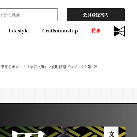
会員登録案内
Lifestyle
Craftsmanship
特集
の甲冑を未来へ！「永青文庫」文化財修理プロジェクト第2弾