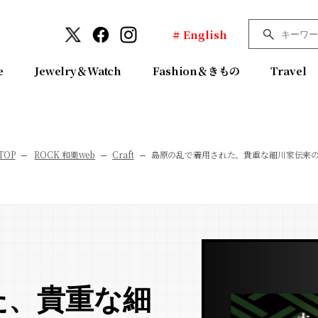
# English
e
Jewelry＆Watch
Fashion＆きもの
Travel
TOP
ROCK 和樂web
Craft
島原の乱で着用された、貴重な細川家伝来
た、貴重な細