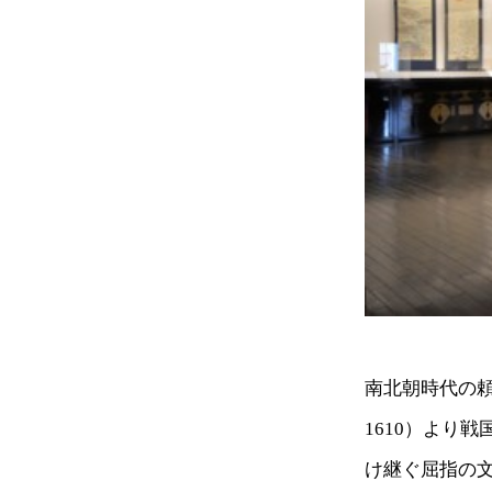
南北朝時代の頼
1610）より
け継ぐ屈指の