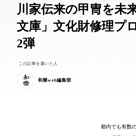
川家伝来の甲冑を未
文庫」文化財修理プ
2弾
この記事を書いた人
和樂web編集部
都内でも有数の