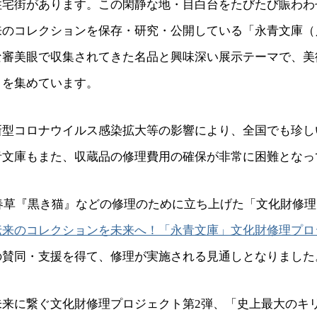
住宅街があります。この閑静な地・目白台をたびたび賑わわ
来のコレクションを保存・研究・公開している「永青文庫（
な審美眼で収集されてきた名品と興味深い展示テーマで、美
目を集めています。
新型コロナウイルス感染拡大等の影響により、全国でも珍し
青文庫もまた、収蔵品の修理費用の確保が非常に困難となっ
田春草『黒き猫』などの修理のために立ち上げた「文化財修
伝来のコレクションを未来へ！「永青文庫」文化財修理プロ
の賛同・支援を得て、修理が実施される見通しとなりました
未来に繋ぐ文化財修理プロジェクト第2弾、「史上最大のキ