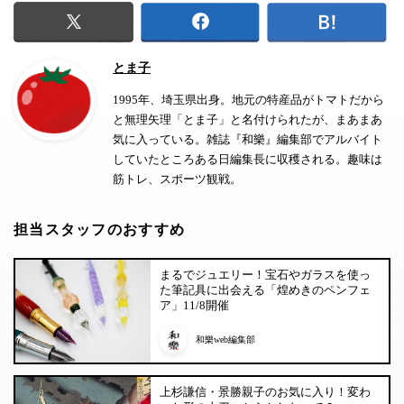
とま子
1995年、埼玉県出身。地元の特産品がトマトだから
と無理矢理「とま子」と名付けられたが、まあまあ
気に入っている。雑誌『和樂』編集部でアルバイト
していたところある日編集長に収穫される。趣味は
筋トレ、スポーツ観戦。
担当スタッフのおすすめ
まるでジュエリー！宝石やガラスを使っ
た筆記具に出会える「煌めきのペンフェ
ア」11/8開催
和樂web編集部
上杉謙信・景勝親子のお気に入り！変わ