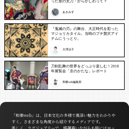
った形の太刀・からかしわって？
あきみず
『鬼滅の刃』の舞台、大正時代を彩った
マジョリカタイル。当時のプチ贅沢アイ
テムにうっとり。
大澤法子
刀剣乱舞の世界をどっぷり楽しむ！2018
年展覧会「京のかたな」レポート
和樂web編集部
「和樂web」は、日本文化の多様で奥深い魅力をわかりや
すく、さまざまな角度から紹介するメディアです。
美しく、ラグジュアリーで、格調高いながらも時にはロッ